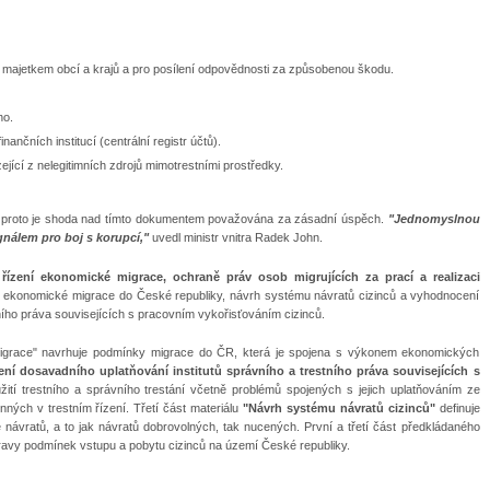
s majetkem obcí a krajů a pro posílení odpovědnosti za způsobenou škodu.
ho.
nančních institucí (centrální registr účtů).
ící z nelegitimních zdrojů mimotrestními prostředky.
u, a proto je shoda nad tímto dokumentem považována za zásadní úspěch.
"Jednomyslnou
gnálem pro boj s korupcí,"
uvedl ministr vnitra Radek John.
 řízení ekonomické migrace, ochraně práv osob migrujících za prací a realizaci
 ekonomické migrace do České republiky, návrh systému návratů cizinců a vyhodnocení
ního práva souvisejících s pracovním vykořisťováním cizinců.
igrace" navrhuje podmínky migrace do ČR, která je spojena s výkonem ekonomických
í dosavadního uplatňování institutů správního a trestního práva souvisejících s
ití trestního a správního trestání včetně problémů spojených s jejich uplatňováním ze
ných v trestním řízení. Třetí část materiálu
"Návrh systému návratů cizinců"
definuje
e návratů, a to jak návratů dobrovolných, tak nucených. První a třetí část předkládaného
pravy podmínek vstupu a pobytu cizinců na území České republiky.