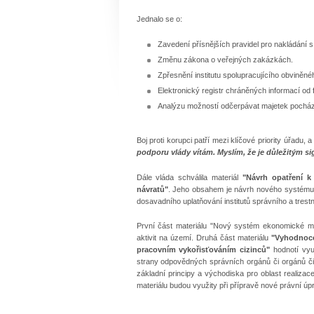
Jednalo se o:
Zavedení přísnějších pravidel pro nakládání 
Změnu zákona o veřejných zakázkách.
Zpřesnění institutu spolupracujícího obviněné
Elektronický registr chráněných informací od fi
Analýzu možností odčerpávat majetek pocházej
Boj proti korupci patří mezi klíčové priority úřad
podporu vlády vítám. Myslím, že je důležitým si
Dále vláda schválila materiál
"Návrh opatření k
návratů"
. Jeho obsahem je návrh nového systému
dosavadního uplatňování institutů správního a trest
První část materiálu "Nový systém ekonomické m
aktivit na území. Druhá část materiálu
"Vyhodnocen
pracovním vykořisťováním cizinců"
hodnotí využ
strany odpovědných správních orgánů či orgánů čin
základní principy a východiska pro oblast realizac
materiálu budou využity při přípravě nové právní ú