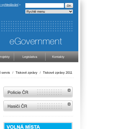
 vyhledávání
rojekty
Legislativa
Kontakty
 servis
/
Tiskové zprávy
/
Tiskové zprávy 2011
internetové stránky Policie ČR
internetové stránky Hasiči ČR