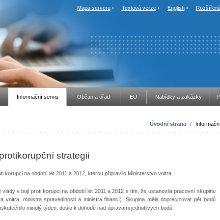
Mapa serveru
Textová verze
English
Rozšířené
Informační servis
Občan a úřad
EU
Nabídky a zakázky
P
Úvodní strana
/
Informační
protikorupční strategii
roti korupci na období let 2011 a 2012, kterou připravilo Ministerstvo vnitra.
i vlády v boji proti korupci na období let 2011 a 2012 s tím, že ustanovila pracovní skupinu
ra vnitra, ministra spravedlnosti a ministra financí). Skupina měla doprecizovat pět bodů
 uskutečnilo minulý týden, došlo k dohodě nad úpravami jednotlivých bodů.