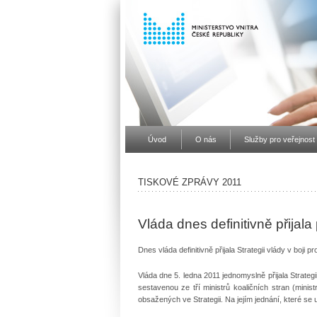
Úvod
O nás
Služby pro veřejnost
TISKOVÉ ZPRÁVY 2011
Vláda dnes definitivně přijala 
Dnes vláda definitivně přijala Strategii vlády v boji p
Vláda dne 5. ledna 2011 jednomyslně přijala Strategi
sestavenou ze tří ministrů koaličních stran (minist
obsažených ve Strategii. Na jejím jednání, které se