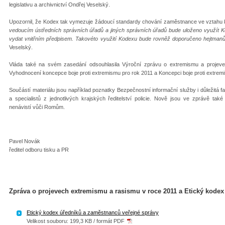
legislativu a archivnictví Ondřej Veselský.
Upozornil, že Kodex tak vymezuje žádoucí standardy chování zaměstnance ve vztahu k
vedoucím ústředních správních úřadů a jiných správních úřadů bude uloženo využít Ko
vydat vnitřním předpisem. Takovéto využití Kodexu bude rovněž doporučeno hejtmanů
Veselský.
Vláda také na svém zasedání odsouhlasila Výroční zprávu o extremismu a projeve
Vyhodnocení koncepce boje proti extremismu pro rok 2011 a Koncepci boje proti extrem
Součástí materiálu jsou například poznatky Bezpečnostní informační služby i důležitá 
a specialistů z jednotlivých krajských ředitelství policie. Nově jsou ve zprávě také
nenávistí vůči Romům.
Pavel Novák
ředitel odboru tisku a PR
Zpráva o projevech extremismu a rasismu v roce 2011 a Etický kodex
Etický kodex úředníků a zaměstnanců veřejné správy
Velikost souboru: 199,3 KB / formát PDF