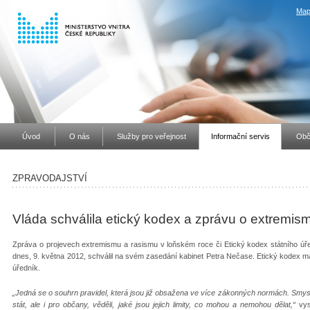
Map
Úvod
O nás
Služby pro veřejnost
Informační servis
Obč
ZPRAVODAJSTVÍ
Vláda schválila etický kodex a zprávu o extremis
Zpráva o projevech extremismu a rasismu v loňském roce či Etický kodex státního úředn
dnes, 9. května 2012, schválil na svém zasedání kabinet Petra Nečase. Etický kodex má za
úředník.
„Jedná se o souhrn pravidel, která jsou již obsažena ve více zákonných normách. Smysl
stát, ale i pro občany, věděli, jaké jsou jejich limity, co mohou a nemohou dělat,“
vysv