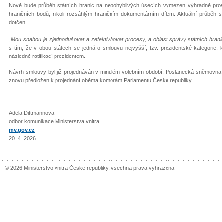
Nově bude průběh státních hranic na nepohyblivých úsecích vymezen výhradně pro
hraničních bodů, nikoli rozsáhlým hraničním dokumentárním dílem. Aktuální průběh s
dotčen.
„Mou snahou je zjednodušovat a zefektivňovat procesy, a oblast správy státních hran
s tím, že v obou státech se jedná o smlouvu nejvyšší, tzv. prezidentské kategorie,
následně ratifikací prezidentem.
Návrh smlouvy byl již projednáván v minulém volebním období, Poslanecká sněmovna je
znovu předložen k projednání oběma komorám Parlamentu České republiky.
Adéla Dittmannová
odbor komunikace Ministerstva vnitra
mv.gov.cz
20. 4. 2026
© 2026 Ministerstvo vnitra České republiky, všechna práva vyhrazena