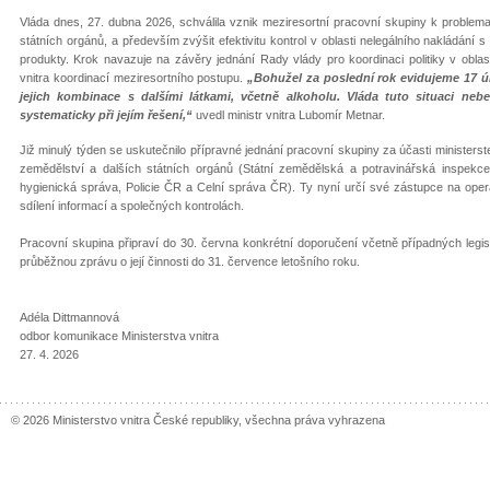
Vláda dnes, 27. dubna 2026, schválila vznik meziresortní pracovní skupiny k problemati
státních orgánů, a především zvýšit efektivitu kontrol v oblasti nelegálního nakládání s
produkty. Krok navazuje na závěry jednání Rady vlády pro koordinaci politiky v oblasti
vnitra koordinací meziresortního postupu.
„Bohužel za poslední rok evidujeme 17 ú
jejich kombinace s dalšími látkami, včetně alkoholu. Vláda tuto situaci ne
systematicky při jejím řešení,“
uvedl ministr vnitra Lubomír Metnar.
Již minulý týden se uskutečnilo přípravné jednání pracovní skupiny za účasti ministerste
zemědělství a dalších státních orgánů (Státní zemědělská a potravinářská inspekce
hygienická správa, Policie ČR a Celní správa ČR). Ty nyní určí své zástupce na oper
sdílení informací a společných kontrolách.
Pracovní skupina připraví do 30. června konkrétní doporučení včetně případných legisl
průběžnou zprávu o její činnosti do 31. července letošního roku.
Adéla Dittmannová
odbor komunikace Ministerstva vnitra
27. 4. 2026
© 2026 Ministerstvo vnitra České republiky, všechna práva vyhrazena