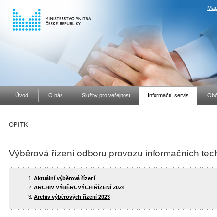
Map
Úvod
O nás
Služby pro veřejnost
Informační servis
Obč
OPITK
Výběrová řízení odboru provozu informačních tec
Aktuální výběrová řízení
ARCHIV VÝBĚROVÝCH ŘÍZENÍ 2024
Archiv výběrových řízení 2023