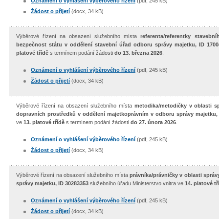
Oznámení o vyhlášení výběrového řízení
(pdf, 245 kB)
Žádost o přijetí
(docx, 34 kB)
Výběrové řízení na obsazení služebního místa
referenta/referentky stavebn
bezpečnost státu v oddělení stavební úřad odboru správy majetku, ID 1700
platové třídě
s termínem podání žádosti
do 13. března 2026
.
Oznámení o vyhlášení výběrového řízení
(pdf, 245 kB)
Žádost o přijetí
(docx, 34 kB)
Výběrové řízení na obsazení služebního místa
metodika/metodičky v oblasti s
dopravních prostředků v oddělení majetkoprávním v odboru správy majetku,
ve
13. platové třídě
s termínem podání žádosti
do 27. února 2026
.
Oznámení o vyhlášení výběrového řízení
(pdf, 245 kB)
Žádost o přijetí
(docx, 34 kB)
Výběrové řízení na obsazení služebního místa
právníka/právničky v oblasti sprá
správy majetku, ID 30283353
služebního úřadu Ministerstvo vnitra ve
14. platové tř
Oznámení o vyhlášení výběrového řízení
(pdf, 245 kB)
Žádost o přijetí
(docx, 34 kB)