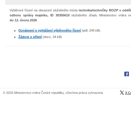
Výběrové řízení na obsazení služebního místa
technika/techničky BOZP v odděl
odboru správy majetku, ID 30355610
služebního úřadu Ministerstvo vnitra 
do 12. února 2026
.
Oznámení o vyhlášení výběrového řízení
(pdf, 245 kB)
Žádost o přijetí
(docx, 34 kB)
Fac
© 2026 Ministerstvo vnitra České republiky, všechna práva vyhrazena
X C