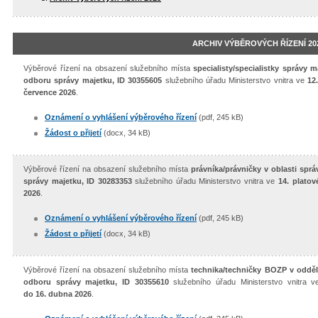
ARCHIV VÝBĚROVÝCH ŘÍZENÍ 20
Výběrové řízení na obsazení služebního místa
specialisty/specialistky správy 
odboru správy majetku, ID 30355605
služebního úřadu Ministerstvo vnitra ve
12
července 2026
.
Oznámení o vyhlášení výběrového řízení
(pdf, 245 kB)
Žádost o přijetí
(docx, 34 kB)
Výběrové řízení na obsazení služebního místa
právníka/právničky v oblasti sp
správy majetku, ID 30283353
služebního úřadu Ministerstvo vnitra ve
14. platov
2026
.
Oznámení o vyhlášení výběrového řízení
(pdf, 245 kB)
Žádost o přijetí
(docx, 34 kB)
Výběrové řízení na obsazení služebního místa
technika/techničky BOZP v odděl
odboru správy majetku, ID 30355610
služebního úřadu Ministerstvo vnitra 
do 16. dubna 2026
.