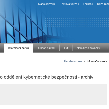
Mapa serveru
Textová verze
English
Rozšířené
Informační servis
Občan a úřad
EU
Nabídky a zakázky
P
Úvodní strana
/
Informační servis
 oddělení kybernetické bezpečnosti - archiv