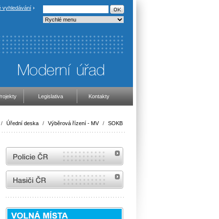
 vyhledávání
rojekty
Legislativa
Kontakty
/
Úřední deska
/
Výběrová řízení - MV
/
SOKB
internetové stránky Policie ČR
internetové stránky Hasiči ČR