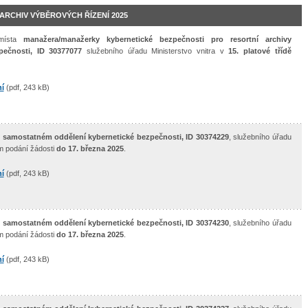
ARCHIV VÝBĚROVÝCH ŘÍZENÍ 2025
 místa
manažera/manažerky kybernetické bezpečnosti pro resortní archivy
pečnosti, ID 30377077
služebního úřadu Ministerstvo vnitra v
15. platové třídě
í
(pdf, 243 kB)
v
samostatném oddělení kybernetické bezpečnosti, ID 30374229
, služebního úřadu
m podání žádosti
do 17. března 2025
.
í
(pdf, 243 kB)
v
samostatném oddělení kybernetické bezpečnosti, ID 30374230
, služebního úřadu
m podání žádosti
do 17. března 2025
.
í
(pdf, 243 kB)