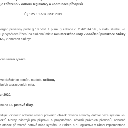
 je zařazeno v odboru legislativy a koordinace předpisů
185594-3/SP-2019
í orgán příslušný podle § 10 odst. 1 písm. f) zákona č. 234/2014 Sb., o státní službě, ve
ašuje výběrové řízení na služební místo
ministerského rady v oddělení publikace Sbírky
020,
v oborech služby:
cná vnitřní správa
 ve služebním poměru na dobu
určitou,
ebních a pracovních míst.
r 2020.
konu do
13. platové třídy.
ující činnosti: odborné řešení právních otázek obsahu a tvorby datové báze systému e-
spektů tvorby nástrojů pro přípravu a projednávání návrhů právních předpisů; odborné
 otázek při tvorbě datové báze systému e-Sbírka a e-Legislativa v rámci implementace