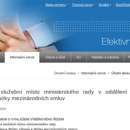
Mapa serveru
Textová verze
English
Rozšířené
Informační servis
Občan a úřad
EU
Nabídky a zakázky
P
Úvodní strana
/
Informační servis
/
Úřední desk
užební místo ministerského rady v oddělení
bírky mezinárodních smluv
-2019
ENÍ O VYHLÁŠENÍ VÝBĚROVÉHO ŘÍZENÍ
a služební místo ministerského rady
ikace Sbírky zákonů a Sbírky mezinárodních smluv;