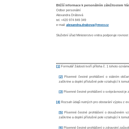
Bližší informace k personálním záležitostem V
Odbor personální
Alexandra Drábová
tel. +420 974 849 349
e-mail:
alexandra.drabova@mvcr.cz
Služební úřad Ministerstvo vnitra podporuje rovnost 
[1]
Formulář žádosti tvoří příloha č. 1 tohoto oznáme
[2]
Písemné čestné prohlášení o státním občans
zaškrtne a doplní příslušné pole vztahující k tom
[3]
Písemné čestné prohlášení o svéprávnosti je za
[4]
Rozsah údajů nutných pro obstarání výpisu z evid
[5]
Písemné čestné prohlášení o dosaženém vzdě
zaškrtne a doplní příslušné pole vztahující k tom
[6]
Písemné čestné prohlášení o zdravotní způsobil