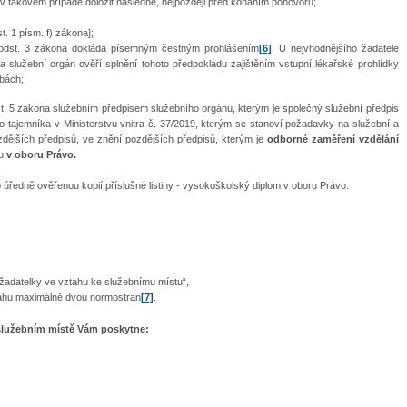
e v takovém případě doložit následně, nejpozději před konáním pohovoru;
t. 1 písm. f) zákona];
6 odst. 3 zákona dokládá písemným čestným prohlášením
[6]
. U nejvhodnějšího žadatele
 služební orgán ověří splnění tohoto předpokladu zajištěním vstupní lékařské prohlídky
bách;
st. 5 zákona služebním předpisem služebního orgánu, kterým je společný služební předpis
ího tajemníka v Ministerstvu vnitra č. 37/2019, kterým se stanoví požadavky na služební a
zdějších předpisů, ve znění pozdějších předpisů, kterým je
odborné zaměření vzdělání
u
v oboru Právo.
 úředně ověřenou kopií příslušné listiny - vysokoškolský diplom v oboru Právo.
žadatelky ve vztahu ke služebnímu místu“,
sahu maximálně dvou normostran
[7]
.
služebním místě Vám poskytne: