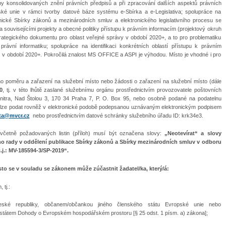
rby konsolidovaných znění právních předpisů a při zpracování dalších aspektů právních
ké unie v rámci tvorby datové báze systému e-Sbírka a e-Legislativa; spolupráce na
ronické Sbírky zákonů a mezinárodních smluv a elektronického legislativního procesu se
souvisejícími projekty a obecné politiky přístupu k právním informacím (projektový okruh
rategického dokumentu pro oblast veřejné správy v období 2020+, a to pro problematiku
právní informatiku; spolupráce na identifikaci konkrétních oblastí přístupu k právním
j v období 2020+. Pokročilá znalost MS OFFICE a ASPI je výhodou. Místo je vhodné i pro
ího poměru a zařazení na služební místo nebo žádosti o zařazení na služební místo (dále
0
, tj. v této lhůtě zaslané služebnímu orgánu prostřednictvím provozovatele poštovních
vnitra, Nad Štolou 3, 170 34 Praha 7, P. O. Box 95, nebo osobně podané na podatelnu
 lze podat rovněž v elektronické podobě podepsanou uznávaným elektronickým podpisem
ta@mvcr.cz
nebo prostřednictvím datové schránky služebního úřadu ID: krk34e3.
 včetně požadovaných listin (příloh) musí být označena slovy:
„Neotevírat“ a slovy
ho rady v oddělení publikace Sbírky zákonů a Sbírky mezinárodních smluv v odboru
č.j.: MV-185594-3/SP-2019“.
to se v souladu se zákonem může zúčastnit žadatel/ka, který/á:
tj.:
eské republiky, občanem/občankou jiného členského státu Evropské unie nebo
státem Dohody o Evropském hospodářském prostoru [§ 25 odst. 1 písm. a) zákona];