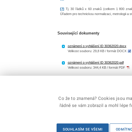
[7]
Tj. 30 řádků x 60 znaků (celkem 1 800 zn
Úřadem pro technickou normalizaci, metrologii a 
Související dokumenty
oznámení o vyhlášení ID 30362020.docx
Velikost souboru: 29,8 KB / formát DOCX
oznámení o vyhlášení ID 30362020.pdf
Velikost souboru: 344,4 KB / formát PDF
Zadost_o_prijeti.docx
Velikost souboru: 32,3 KB / formát DOCX
Co že to znamená? Cookies jsou malé
řádně se vám zobrazil a mohl lépe 
© 2026 Ministerstvo vnitra České republiky, všechna
SOUHLASÍM SE VŠEMI
ODMÍTN