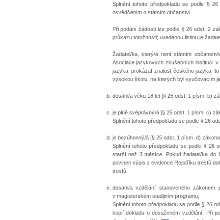
Splnění tohoto předpokladu se podle § 26 o
osvědčením o státním občanství.
Při podání žádosti lze podle § 26 odst. 2 z
průkazu totožnosti; uvedenou listinu je žada
Žadatel/ka, který/á není státním občanem/
Asociace jazykových zkušebních institucí v
jazyka, prokázat znalost českého jazyka; to 
vysokou školu, na kterých byl vyučovacím ja
dosáhl/a věku 18 let [§ 25 odst. 1 písm. b) zá
je plně svéprávný/á [§ 25 odst. 1 písm. c) zá
Splnění tohoto předpokladu se podle § 26 o
je bezúhonný/á [§ 25 odst. 1 písm. d) zákona
Splnění tohoto předpokladu se podle § 26 o
starší než 3 měsíce. Pokud žadatel/ka do ž
povinen výpis z evidence Rejstříku trestů do
trestů.
dosáhl/a vzdělání stanoveného zákonem pr
v magisterském studijním programu;
Splnění tohoto předpokladu se podle § 26 ods
kopií dokladu o dosaženém vzdělání. Při po