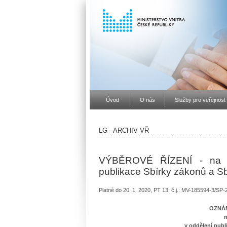
Úvod
O nás
Služby pro veřejnost
LG - ARCHIV VŘ
VÝBĚROVÉ ŘÍZENÍ - na sl
publikace Sbírky zákonů a S
Platné do 20. 1. 2020, PT 13, č.j.: MV-185594-3/SP
OZNÁM
n
v oddělení publ