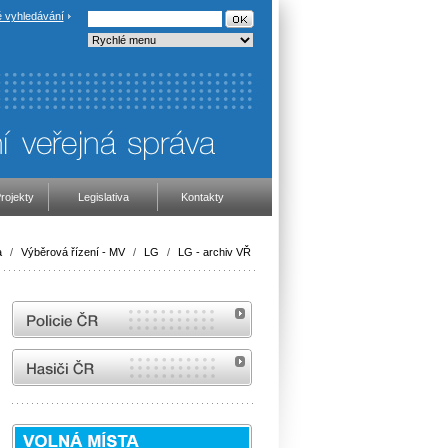
 vyhledávání
rojekty
Legislativa
Kontakty
a
/
Výběrová řízení - MV
/
LG
/
LG - archiv VŘ
internetové stránky Policie ČR
internetové stránky Hasiči ČR