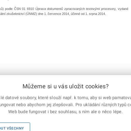
aků) podle ČSN 01 6910
Úprava dokumentů zpracovaných textovými pr
ocesory, vydané
státní zkušebnictví (ÚNMZ) dne 1. července 2014, účinné od 1. srpna 2014.
Můžeme si u vás uložit cookies?
 datové soubory, které slouží např. k tomu, aby si web pamatoval
fungovat nebo abychom jej zlepšovali. Pro ukládání různých typů 
e-mailem
vytisknout
Facebook
X
Web bude fungovat i bez souhlasu, s ním ale o něco lépe.
Corp.
 práva vyhrazena
X Corp.
|
Úřední deska
|
Mapa serveru
|
Kontakt
OUT VŠECHNY