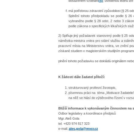
dosaženém vzdělání
[5]
; uvedenou listinu lz
má potřebnou zdravotní způsobilost [§ 25 ods
​Splnění tohoto předpokladu se podle § 2
vybraného podle § 28 odst. 2 nebo 3 zákona
podle zákona o specifických lékařských služ
2) Splňuje jiný požadavek stanovený podle § 25 od
náměstka ministra vnitra pro státní službu a státn
pracovní místa na Ministerstvu vnitra, ve znění po
získané studiem v magisterském studijním program
plnění tohoto požadavku se dokládá originálem nebo
K žádosti dále žadatel přiloží:
strukturovaný profesní životopis,
písemnou práci na téma „Motivace žadatele/
na něž se hlásí do výběrového řízení v roz
Bližší informace k vykonávaným činnostem na 
Odbor legislativy a koordinace předpisů
Mgr. Aleš Gola
tel. +420 974 817 323
e-mail:
ales.gola@mvcr.cz