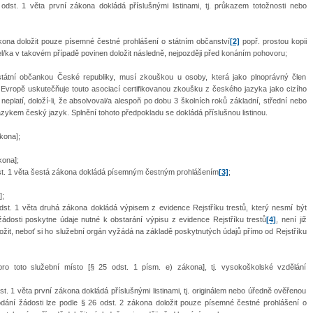
dst. 1 věta první zákona dokládá příslušnými listinami, tj. průkazem totožnosti nebo
ákona doložit pouze písemné čestné prohlášení o státním občanství
[2]
popř. prostou kopii
tel/ka v takovém případě povinen doložit následně, nejpozději před konáním pohovoru;
státní občankou České republiky, musí zkouškou u osoby, která jako plnoprávný člen
 Evropě uskutečňuje touto asociací certifikovanou zkoušku z českého jazyka jako cizího
neplatí, doloží-li, že absolvoval/a alespoň po dobu 3 školních roků základní, střední nebo
zykem český jazyk. Splnění tohoto předpokladu se dokládá příslušnou listinou.
kona];
kona];
dst. 1 věta šestá zákona dokládá písemným čestným prohlášením
[3]
;
];
dst. 1 věta druhá zákona dokládá výpisem z evidence Rejstříku trestů, který nesmí být
ádosti poskytne údaje nutné k obstarání výpisu z evidence Rejstříku trestů
[4]
, není již
ložit, neboť si ho služební orgán vyžádá na základě poskytnutých údajů přímo od Rejstříku
o toto služební místo [§ 25 odst. 1 písm. e) zákona], tj. vysokoškolské vzdělání
t. 1 věta první zákona dokládá příslušnými listinami, tj. originálem nebo úředně ověřenou
dání žádosti lze podle § 26 odst. 2 zákona doložit pouze písemné čestné prohlášení o