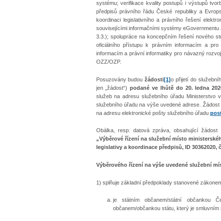
systému; verifikace kvality postupů i výstupů tvo
předpisů právního řádu České republiky a Evrops
koordinaci legislativního a právního řešení elekt
souvisejícími informačními systémy eGovernmentu a 
3.3.); spolupráce na koncepčním řešení nového st
oficiálního přístupu k právním informacím a pro 
informacím a právní informatiky pro návazný rozvo
OZZ/OZP.
Posuzovány budou
žádosti
[1]
o přijetí do služebn
jen „žádost“)
podané ve lhůtě do 20. ledna 202
služeb na adresu služebního úřadu Ministerstvo 
služebního úřadu na výše uvedené adrese. Žádost
na adresu elektronické pošty služebního úřadu
pos
Obálka, resp. datová zpráva, obsahující žádost
„Výběrové řízení na služební místo ministerské
legislativy a koordinace předpisů, ID 30362020, 
Výběrového řízení na výše uvedené služební mís
1) splňuje základní předpoklady stanovené zákonem, 
je státním občanem/státní občankou Č
občanem/občankou státu, který je smluvním 