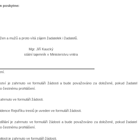
ám poskytne:
žen a mužů a proto vítá zájem žadatelek i žadatelů.
Mgr. Jiří Kaucký
státní tajemník v Ministerstvu vnitra
ní.
tví je zahrnuto ve formuláři žádosti a bude považováno za doložené, pokud žadatel
uto čestnému prohlášení.
hrnuto ve formuláři žádosti.
ence Rejstříku trestů je uveden ve formuláři žádosti.
lání je zahrnuto ve formuláři žádosti a bude považováno za doložené, pokud žadatel
uto čestnému prohlášení.
osti je zahrnuto ve formuláři žádosti.