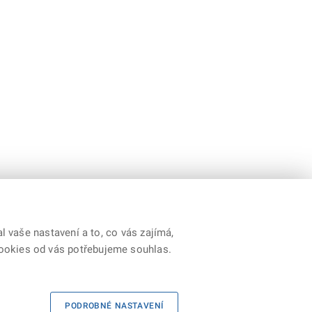
 vaše nastavení a to, co vás zajímá,
cookies od vás potřebujeme souhlas.
y
|
Prohlášení o přístupnosti
|
Cookies
|
RSS
PODROBNÉ NASTAVENÍ