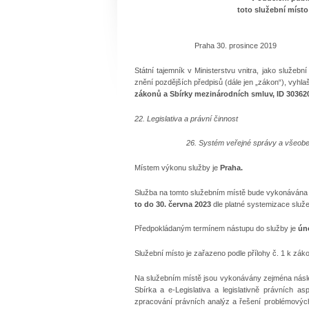
toto služební místo
Č.j.: MV-
Praha 30. prosince 2019
Státní tajemník v Ministerstvu vnitra, jako služebn
znění pozdějších předpisů (dále jen „zákon“), vyhl
zákonů a Sbírky mezinárodních smluv, ID 30362
22. Legislativa a právní činnost
26. Systém veřejné správy a všeobe
Místem výkonu služby je
Praha.
Služba na tomto služebním místě bude vykonávána
to do 30. června 2023
dle platné systemizace služ
Předpokládaným termínem nástupu do služby je
úno
Služební místo je zařazeno podle přílohy č. 1 k zá
Na služebním místě jsou vykonávány zejména násled
Sbírka a e-Legislativa a legislativně právních a
zpracování právních analýz a řešení problémových