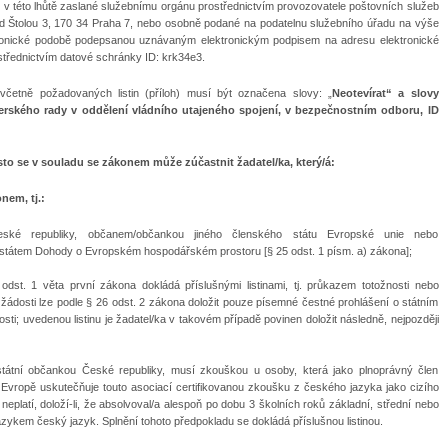
tj. v této lhůtě zaslané služebnímu orgánu prostřednictvím provozovatele poštovních služeb
ad Štolou 3, 170 34 Praha 7, nebo osobně podané na podatelnu služebního úřadu na výše
tronické podobě podepsanou uznávaným elektronickým podpisem na adresu elektronické
řednictvím datové schránky ID: krk34e3.
včetně požadovaných listin (příloh) musí být označena slovy: „
Neotevírat“ a slovy
terského rady v oddělení vládního utajeného spojení, v bezpečnostním odboru, ID
to se v souladu se zákonem může zúčastnit žadatel/ka, který/á:
nem, tj.:
eské republiky, občanem/občankou jiného členského státu Evropské unie nebo
státem Dohody o Evropském hospodářském prostoru [§ 25 odst. 1 písm. a) zákona];
dst. 1 věta první zákona dokládá příslušnými listinami, tj. průkazem totožnosti nebo
žádosti lze podle § 26 odst. 2 zákona doložit pouze písemné čestné prohlášení o státním
sti; uvedenou listinu je žadatel/ka v takovém případě povinen doložit následně, nejpozději
státní občankou České republiky, musí zkouškou u osoby, která jako plnoprávný člen
 Evropě uskutečňuje touto asociací certifikovanou zkoušku z českého jazyka jako cizího
neplatí, doloží-li, že absolvoval/a alespoň po dobu 3 školních roků základní, střední nebo
zykem český jazyk. Splnění tohoto předpokladu se dokládá příslušnou listinou.