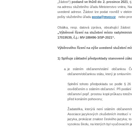
„žádost“)
podané ve lhůtě do 2. prosince 2021
, 
na adresu služebního úřadu Ministerstvo vnitra, N
uvedené adrese. Žádost lze podat rovněž v elek
pošty služebního úřadu
posta@mvcr.cz
nebo prost
Obálka, resp. datová zpráva, obsahující žádost 
„Výběrové řízení na služební místo rady/minis
17019539, č.j.:
MV-188496-3/SP-2021“.
Výběrového řízení na výše uvedené služební mís
1) Splňuje základní předpoklady stanovené záko
je státním občanem/státní občankou Č
občanem/občankou státu, který je smluvním 
Splnění tohoto předpokladu se podle § 26 o
osvědčením o státním občanství. Při podání 
občanství popř. prostou kopii průkazu totožno
před konáním pohovoru;
Žadatel/ka, který/á není státním občanem/
Asociace jazykových zkušebních institucí v
jazyka, prokázat znalost českého jazyka; to 
vysokou školu, na kterých byl vyučovacím ja