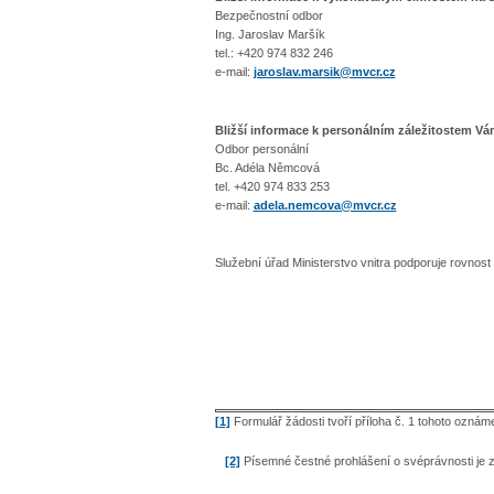
Bezpečnostní odbor
Ing. Jaroslav Maršík
tel.: +420 974 832 246
e-mail:
jaroslav.marsik@mvcr.cz
Bližší informace k personálním záležitostem V
Odbor personální
Bc. Adéla Němcová
tel. +420 974 833 253
e-mail:
adela.nemcova@mvcr.cz
Služební úřad Ministerstvo vnitra podporuje rovnost 
[1]
Formulář žádosti tvoří příloha č. 1 tohoto oznáme
[2]
Písemné čestné prohlášení o svéprávnosti je za