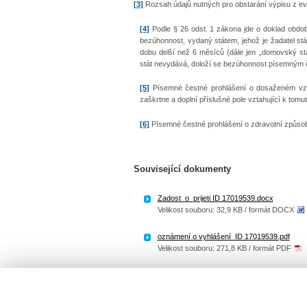
[3]
Rozsah údajů nutných pro obstarání výpisu z evid
[4]
Podle § 26 odst. 1 zákona jde o doklad obdobn
bezúhonnost, vydaný státem, jehož je žadatel stá
dobu delší než 6 měsíců (dále jen „domovský s
stát nevydává, doloží se bezúhonnost písemným 
[5]
Písemné čestné prohlášení o dosaženém vzdě
zaškrtne a doplní příslušné pole vztahující k tom
[6]
Písemné čestné prohlášení o zdravotní způsobil
Související dokumenty
Zadost_o_prijeti ID 17019539.docx
Velikost souboru: 32,9 KB / formát DOCX
oznámení o vyhlášení_ID 17019539.pdf
Velikost souboru: 271,8 KB / formát PDF
oznámení o vyhlášení_ID 17019539.docx
Velikost souboru: 29,9 KB / formát DOCX