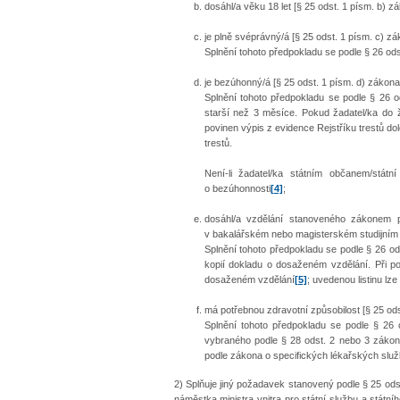
dosáhl/a věku 18 let [§ 25 odst. 1 písm. b) zá
je plně svéprávný/á [§ 25 odst. 1 písm. c) zá
Splnění tohoto předpokladu se podle § 26 o
je bezúhonný/á [§ 25 odst. 1 písm. d) zákona
Splnění tohoto předpokladu se podle § 26 o
starší než 3 měsíce. Pokud žadatel/ka do ž
povinen výpis z evidence Rejstříku trestů do
trestů.
Není-li žadatel/ka státním občanem/stát
o bezúhonnosti
[4]
;
dosáhl/a vzdělání stanoveného zákonem pr
v bakalářském nebo magisterském studijním
Splnění tohoto předpokladu se podle § 26 ods
kopií dokladu o dosaženém vzdělání. Při po
dosaženém vzdělání
[5]
; uvedenou listinu lz
má potřebnou zdravotní způsobilost [§ 25 ods
​Splnění tohoto předpokladu se podle § 2
vybraného podle § 28 odst. 2 nebo 3 zákona
podle zákona o specifických lékařských služ
2) Splňuje jiný požadavek stanovený podle § 25 od
náměstka ministra vnitra pro státní službu a státn