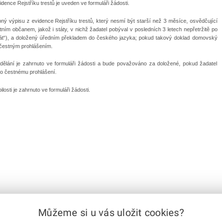
ence Rejstříku trestů je uveden ve formuláři žádosti.
ý výpisu z evidence Rejstříku trestů, který nesmí být starší než 3 měsíce, osvědčující
tním občanem, jakož i státy, v nichž žadatel pobýval v posledních 3 letech nepřetržitě po
tát“), a doložený úředním překladem do českého jazyka; pokud takový doklad domovský
čestným prohlášením.
lání je zahrnuto ve formuláři žádosti a bude považováno za doložené, pokud žadatel
uto čestnému prohlášení.
osti je zahrnuto ve formuláři žádosti.
Můžeme si u vás uložit cookies?