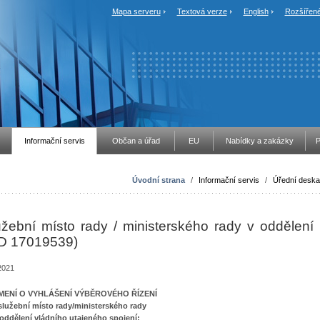
Mapa serveru
Textová verze
English
Rozšířené
Informační servis
Občan a úřad
EU
Nabídky a zakázky
P
Úvodní strana
/
Informační servis
/
Úřední deska
bní místo rady / ministerského rady v oddělení
ID 17019539)
-2021
ENÍ O VYHLÁŠENÍ VÝBĚROVÉHO ŘÍZENÍ
služební místo rady/ministerského rady
 oddělení vládního utajeného spojení;