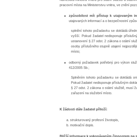
pracovní místa na Ministerstvu vnitra, ve znění poz
způsobilost mít přístup k utajovaným i
utajovaných informací a o bezpečnostní způsob
splnění tohoto požadavku se dokládá úřed
vyšší. Pokud žadatel nedisponuje příslu
ustanovení § 27 odst. 2 zákona o státní sl
osoby příslušného stupně utajení nejpozděj
místo;
odborný požadavek potřebný pro výkon služb
412/2005 Sb.;
Splněním tohoto požadavku se dokládá orig
Pokud žadatel nedisponuje příslušným dokl
§ 27 odst. 2 zákona o státní službě, musí ž
zařazení na služební místo.
K žádosti dále žadatel přiloží:
strukturovaný profesní životopis,
motivační dopis.
Bližší informace k vykonávaným činnostem na 