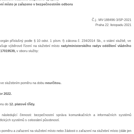
bní místo je zařazeno v bezpečnostním odboru
Č.j.: MV-188496-3/SP-2021
Praha 22. listopadu 2021
í orgán příslušný podle § 10 odst. 1 písm. f) zákona č. 234/2014 Sb., o státní službě, ve
lašuje výběrové řízení na služební místo
rady/ministerského rady
v oddělení vládního
 17019539,
v oboru služby:
 ve služebním poměru na dobu
neurčitou.
r 2022.
konu do
12. platové třídy.
ásledující činnosti: bezpečnostní správa komunikačních a informačních systémů
afických systémů s celostátní působností.
ho poměru a zařazení na služební místo nebo žádosti o zařazení na služební místo (dále jen