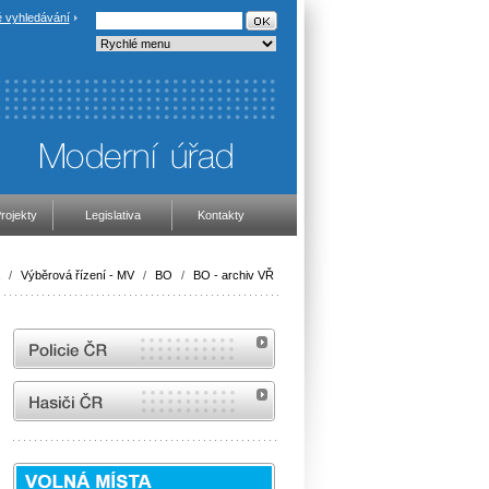
 vyhledávání
rojekty
Legislativa
Kontakty
/
Výběrová řízení - MV
/
BO
/
BO - archiv VŘ
internetové stránky Policie ČR
internetové stránky Hasiči ČR