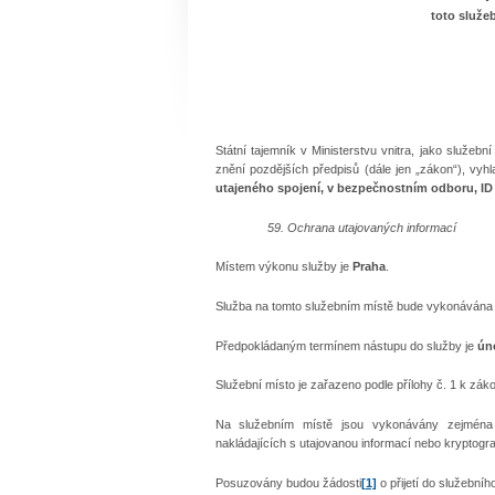
toto služe
Státní tajemník v Ministerstvu vnitra, jako služebn
znění pozdějších předpisů (dále jen „zákon“), vyh
utajeného spojení, v bezpečnostním odboru, ID
59. Ochrana utajovaných informací
Místem výkonu služby je
Praha
.
Služba na tomto služebním místě bude vykonávána
Předpokládaným termínem nástupu do služby je
úno
Služební místo je zařazeno podle přílohy č. 1 k zá
Na služebním místě jsou vykonávány zejména n
nakládajících s utajovanou informací nebo kryptogr
Posuzovány budou žádosti
[1]
o přijetí do služební