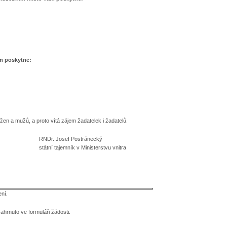
ám poskytne:
žen a mužů, a proto vítá zájem žadatelek i žadatelů.
RNDr. Josef Postránecký
státní tajemník v Ministerstvu vnitra
ní.
hrnuto ve formuláři žádosti.