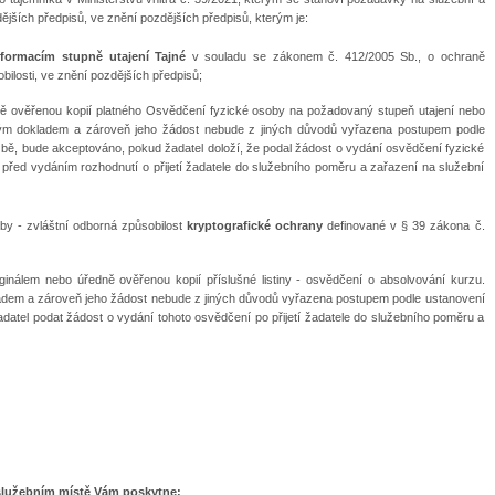
dějších předpisů, ve znění pozdějších předpisů, kterým je:
nformacím stupně utajení Tajné
v souladu se zákonem č. 412/2005 Sb., o ochraně
ilosti, ve znění pozdějších předpisů;
ně ověřenou kopií platného Osvědčení fyzické osoby na požadovaný stupeň utajení nebo
šným dokladem a zároveň jeho žádost nebude z jiných důvodů vyřazena postupem podle
užbě, bude akceptováno, pokud žadatel doloží, že podal žádost o vydání osvědčení fyzické
i před vydáním rozhodnutí o přijetí žadatele do služebního poměru a zařazení na služební
y - zvláštní odborná způsobilost
kryptografické ochrany
definované v § 39 zákona č.
inálem nebo úředně ověřenou kopií příslušné listiny - osvědčení o absolvování kurzu.
adem a zároveň jeho žádost nebude z jiných důvodů vyřazena postupem podle ustanovení
adatel podat žádost o vydání tohoto osvědčení po přijetí žadatele do služebního poměru a
služebním místě Vám poskytne: