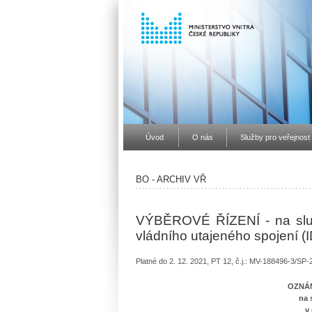
Úvod
O nás
Služby pro veřejnost
BO - ARCHIV VŘ
VÝBĚROVÉ ŘÍZENÍ - na služe
vládního utajeného spojení (
Platné do 2. 12. 2021, PT 12, č.j.: MV-188496-3/SP
OZNÁM
na 
v