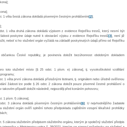
kona];
kona];
dst. 1 věta šestá zákona dokládá písemným čestným prohlášením
[2]
;
];
dst. 1 věta druhá zákona dokládá výpisem z evidence Rejstříku trestů, který nesmí být
ádosti poskytne údaje nutné k obstarání výpisu z evidence Rejstříku trestů
[3]
, není již
ložit, neboť si ho služební orgán vyžádá na základě poskytnutých údajů přímo od Rejstříku
ní občankou České republiky, je povinen/a doložit bezúhonnost obdobným dokladem
o toto služební místo [§ 25 odst. 1 písm. e) zákona], tj. vysokoškolské vzdělání
 programu;
t. 1 věta první zákona dokládá příslušnými listinami, tj. originálem nebo úředně ověřenou
dání žádosti lze podle § 26 odst. 2 zákona doložit pouze písemné čestné prohlášení o
e v takovém případě doložit následně, nejpozději před konáním pohovoru;
t. 1 písm. f) zákona];
6 odst. 3 zákona dokládá písemným čestným prohlášením
[6]
. U nejvhodnějšího žadatele
 služební orgán ověří splnění tohoto předpokladu zajištěním vstupní lékařské prohlídky
bách;
st. 5 zákona služebním předpisem služebního orgánu, kterým je společný služební předpis
ího tajemníka v Ministerstvu vnitra č. 39/2021, kterým se stanoví požadavky na služební a