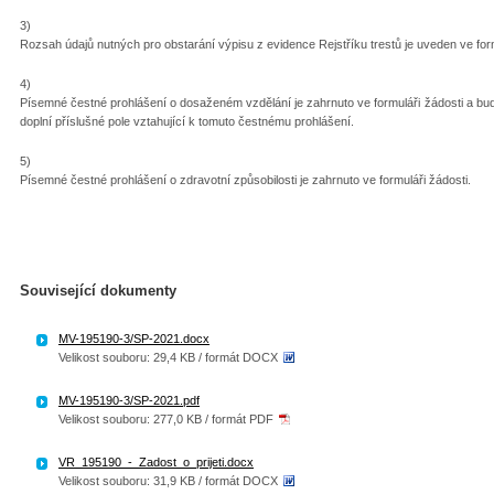
3)
Rozsah údajů nutných pro obstarání výpisu z evidence Rejstříku trestů je uveden ve form
4)
Písemné čestné prohlášení o dosaženém vzdělání je zahrnuto ve formuláři žádosti a b
doplní příslušné pole vztahující k tomuto čestnému prohlášení.
5)
Písemné čestné prohlášení o zdravotní způsobilosti je zahrnuto ve formuláři žádosti.
Související dokumenty
MV-195190-3/SP-2021.docx
Velikost souboru: 29,4 KB / formát DOCX
MV-195190-3/SP-2021.pdf
Velikost souboru: 277,0 KB / formát PDF
VR_195190_-_Zadost_o_prijeti.docx
Velikost souboru: 31,9 KB / formát DOCX