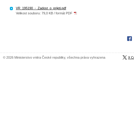
VR_195190_-_Zadost_o_prijeti.pdf
Velikost souboru: 79,0 KB / formát PDF
Fac
© 2026 Ministerstvo vnitra České republiky, všechna práva vyhrazena
X C