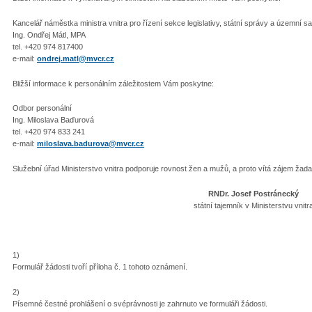
Kancelář náměstka ministra vnitra pro řízení sekce legislativy, státní správy a územní 
Ing. Ondřej Mátl, MPA
tel. +420 974 817400
e-mail:
ondrej.matl@mvcr.cz
Bližší informace k personálním záležitostem Vám poskytne:
Odbor personální
Ing. Miloslava Baďurová
tel. +420 974 833 241
e-mail:
miloslava.badurova@mvcr.cz
Služební úřad Ministerstvo vnitra podporuje rovnost žen a mužů, a proto vítá zájem žadat
RNDr. Josef Postránecký
státní tajemník v Ministerstvu vnitr
1)
Formulář žádosti tvoří příloha č. 1 tohoto oznámení.
2)
Písemné čestné prohlášení o svéprávnosti je zahrnuto ve formuláři žádosti.