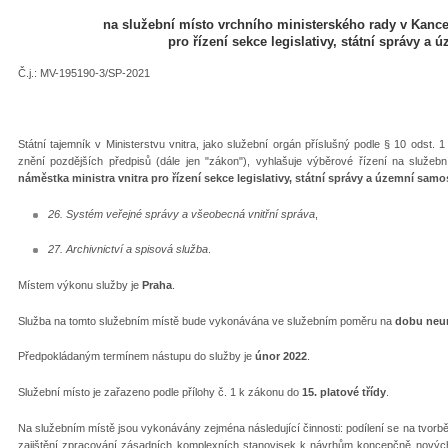
na služební místo vrchního ministerského rady v Kancel
pro řízení sekce legislativy, státní správy a
Č.j.: MV-195190-3/SP-2021
Státní tajemník v Ministerstvu vnitra, jako služební orgán příslušný podle § 10 odst. 
znění pozdějších předpisů (dále jen "zákon"), vyhlašuje výběrové řízení na služeb
náměstka ministra vnitra pro řízení sekce legislativy, státní správy a územní sam
26. Systém veřejné správy a všeobecná vnitřní správa
,
27. Archivnictví a spisová služba
.
Místem výkonu služby je
Praha
.
Služba na tomto služebním místě bude vykonávána ve služebním poměru na
dobu neur
Předpokládaným termínem nástupu do služby je
únor 2022
.
Služební místo je zařazeno podle přílohy č. 1 k zákonu do
15. platové třídy
.
Na služebním místě jsou vykonávány zejména následující činnosti: podílení se na tvor
zajištění zpracování zásadních komplexních stanovisek k návrhům koncepčně nových p