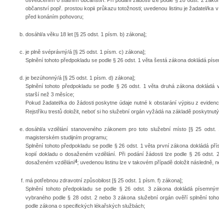
osvědčením o státním občanství. Při podání žádosti lze podle § 26 odst. 2 záko
občanství popř. prostou kopii průkazu totožnosti; uvedenou listinu je žadatel/ka 
před konáním pohovoru;
dosáhl/a věku 18 let [§ 25 odst. 1 písm. b) zákona];
je plně svéprávný/á [§ 25 odst. 1 písm. c) zákona];
Splnění tohoto předpokladu se podle § 26 odst. 1 věta šestá zákona dokládá p
je bezúhonný/á [§ 25 odst. 1 písm. d) zákona];
Splnění tohoto předpokladu se podle § 26 odst. 1 věta druhá zákona dokládá v
starší než 3 měsíce;
Pokud žadatel/ka do žádosti poskytne údaje nutné k obstarání výpisu z evidence
Rejstříku trestů doložit, neboť si ho služební orgán vyžádá na základě poskytnutý
dosáhl/a vzdělání stanoveného zákonem pro toto služební místo [§ 25 odst. 
magisterském studijním programu;
Splnění tohoto předpokladu se podle § 26 odst. 1 věta první zákona dokládá přísl
kopií dokladu o dosaženém vzdělání. Při podání žádosti lze podle § 26 odst.
4
dosaženém vzdělání
; uvedenou listinu lze v takovém případě doložit následně, 
má potřebnou zdravotní způsobilost [§ 25 odst. 1 písm. f) zákona];
Splnění tohoto předpokladu se podle § 26 odst. 3 zákona dokládá písemný
vybraného podle § 28 odst. 2 nebo 3 zákona služební orgán ověří splnění tohot
podle zákona o specifických lékařských službách;