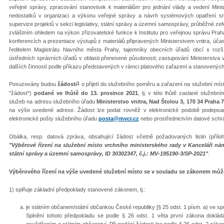
veřejné správy, zpracování stanovisek k materiálům pro jednání vlády a vedení Minis
nedostatků v organizaci a výkonu veřejné správy a návrh systémových opatření smě
supervize projektů v sekci legislativy, státní správy a územní samosprávy, průběžné zef
zvláštním ohledem na výkon zřizovatelské funkce k Institutu pro veřejnou správu Pra
konferencích a prezentace výstupů z materiálů připravených Ministerstvem vnitra, účast
ředitelem Magistrátu hlavního města Prahy, tajemníky obecních úřadů obcí s rozší
ústředních správních úřadů v oblasti přenesené působnosti; zastupování Ministerstva 
dalších činností podle příkazu představených v rámci platového zařazení a stanovených
1
Posuzovány budou
žádosti
o přijetí do služebního poměru a zařazení na služební míst
"žádost")
podané ve lhůtě do 13. prosince 2021
, tj. v této lhůtě zaslané služeb
služeb na adresu služebního úřadu
Ministerstvo vnitra, Nad Štolou 3, 170 34 Praha 
na výše uvedené adrese. Žádost lze podat rovněž v elektronické podobě podeps
elektronické pošty služebního úřadu
posta@mvcr.cz
nebo prostřednictvím datové schr
Obálka, resp. datová zpráva, obsahující žádost včetně požadovaných listin (pří
"Výběrové řízení na služební místo vrchního ministerského rady v Kanceláři náměs
státní správy a územní samosprávy, ID 30302347, č.j.: MV-195190-3/SP-2021"
.
Výběrového řízení na výše uvedené služební místo se v souladu se zákonem může 
1) splňuje základní předpoklady stanovené zákonem, tj.:
je státním občanem/státní občankou České republiky [§ 25 odst. 1 písm. a) ve spo
Splnění tohoto předpokladu se podle § 26 odst. 1 věta první zákona dokládá 