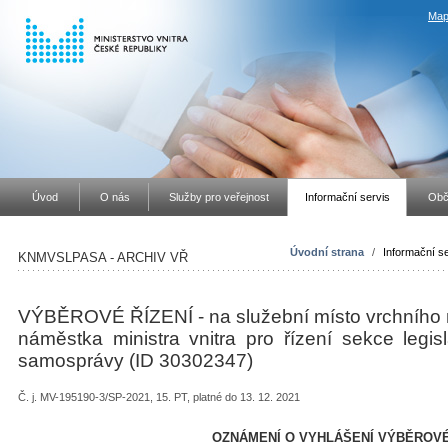
Map
Úvod
O nás
Služby pro veřejnost
Informační servis
Obč
Úvodní strana
/
Informační se
KNMVSLPASA - ARCHIV VŘ
VÝBĚROVÉ ŘÍZENÍ - na služební místo vrchního m
náměstka ministra vnitra pro řízení sekce legis
samosprávy (ID 30302347)
Č. j. MV-195190-3/SP-2021, 15. PT, platné do 13. 12. 2021
OZNÁMENÍ O VYHLÁŠENÍ VÝBĚROVÉ