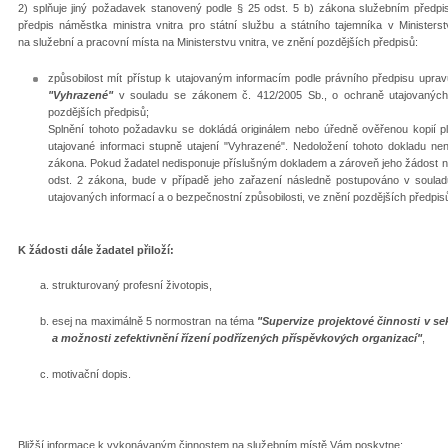
2) splňuje jiný požadavek stanovený podle § 25 odst. 5 b) zákona služebním předpi
předpis náměstka ministra vnitra pro státní službu a státního tajemníka v Minister
na služební a pracovní místa na Ministerstvu vnitra, ve znění pozdějších předpisů:
způsobilost mít přístup k utajovaným informacím podle právního předpisu uprav
"Vyhrazené"
v souladu se zákonem č. 412/2005 Sb., o ochraně utajovaných i
pozdějších předpisů;
Splnění tohoto požadavku se dokládá originálem nebo úředně ověřenou kopií 
utajované informaci stupně utajení "Vyhrazené". Nedoložení tohoto dokladu ne
zákona. Pokud žadatel nedisponuje příslušným dokladem a zároveň jeho žádost 
odst. 2 zákona, bude v případě jeho zařazení následně postupováno v soulad
utajovaných informací a o bezpečnostní způsobilosti, ve znění pozdějších předpis
K žádosti dále žadatel přiloží:
strukturovaný profesní životopis,
esej na maximálně 5 normostran na téma
"Supervize projektové činnosti v se
a možnosti zefektivnění řízení podřízených příspěvkových organizací"
,
motivační dopis.
Bližší informace k vykonávaným činnostem na služebním místě Vám poskytne: