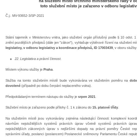
na služební místo vrchního ministerského rady v odd
toto služební místo je zařazeno v odboru legislati
Č.j.: MV-93652-3/SP-2021
Státní tajemník v Ministerstvu vnitra, jako služební orgán příslušný podle § 10 odst. 
znění pozdějších předpisů (dále jen "zákon"), vyhlašuje výběrové řízení na služební m
legislativy, v odboru legislativy a koordinace předpisů, ID 17003439
, v oboru služby
22. Legislativa a právní činnost
.
Místem výkonu služby je
Praha
.
Služba na tomto služebním místě bude vykonávána ve služebním poměru na
dobu
dovolené
(případně po dobu čerpání neplaceného volna).
Předpokládaným termínem nástupu do služby je
srpen 2021
.
Služební místo je zařazeno podle přílohy č. 1 k zákonu do
15. platové třídy
.
Na služebním místě jsou vykonávány zejména následující činnosti: komplexní koordi
návrhům nejsložitějších systémů právních úprav včetně systémů právních úpr
nejsložitějších zákonných úprav s nejširšími dopady na právní poměry České repub
správními úřady, poslanci (poslancem) Poslanecké sněmovny Parlamentu České republ