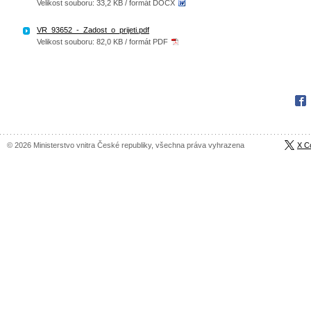
Velikost souboru: 33,2 KB / formát DOCX
VR_93652_-_Zadost_o_prijeti.pdf
Velikost souboru: 82,0 KB / formát PDF
Fac
© 2026 Ministerstvo vnitra České republiky, všechna práva vyhrazena
X C