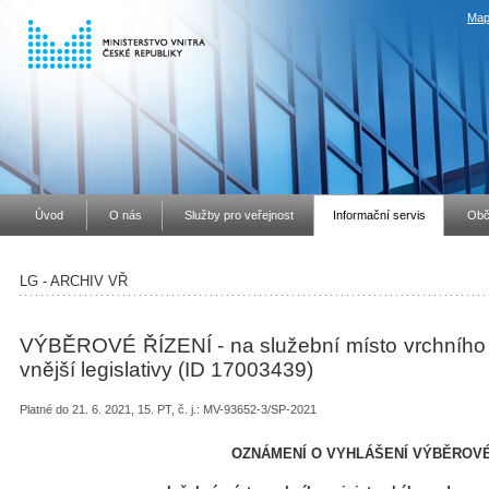
Map
Úvod
O nás
Služby pro veřejnost
Informační servis
Obč
LG - ARCHIV VŘ
VÝBĚROVÉ ŘÍZENÍ - na služební místo vrchního 
vnější legislativy (ID 17003439)
Platné do 21. 6. 2021, 15. PT, č. j.: MV-93652-3/SP-2021
OZNÁMENÍ O VYHLÁŠENÍ VÝBĚROVÉ