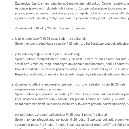
Žadatel/ka, který/á není státním občanem/státní občankou České republiky, 
Asociace jazykových zkušebních institucí v Evropě uskutečňuje touto asociací 
jazyka, prokázat znalost českého jazyka; to neplatí, doloží-li, že absolvoval/a 
vysokou školu, na kterých byl vyučovacím jazykem český jazyk. Splnění tohoto p
dosáhl/a věku 18 let [§ 25 odst. 1 písm. b) zákona];
je plně svéprávný/á [§ 25 odst. 1 písm. c) zákona];
Splnění tohoto předpokladu se podle § 26 odst. 1 věta šestá zákona dokládá p
je bezúhonný/á [§ 25 odst. 1 písm. d) zákona];
Splnění tohoto předpokladu se podle § 26 odst. 1 věta druhá zákona dokládá v
starší než 3 měsíce, resp. obdobným dokladem o bezúhonnosti, není-li žadatel 
Pokud žadatel/ka do žádosti poskytne údaje nutné k obstarání výpisu z evidence
Rejstříku trestů doložit, neboť si ho služební orgán vyžádá na základě poskytnutý
dosáhl/a vzdělání stanoveného zákonem pro toto služební místo [§ 25 odst. 
magisterském studijním programu;
Splnění tohoto předpokladu se podle § 26 odst. 1 věta první zákona dokládá přísl
kopií dokladu o dosaženém vzdělání. Při podání žádosti lze podle § 26 odst.
6
dosaženém vzdělání
; uvedenou listinu lze v takovém případě doložit následně, 
má potřebnou zdravotní způsobilost [§ 25 odst. 1 písm. f) zákona];
Splnění tohoto předpokladu se podle § 26 odst. 3 zákona dokládá písemný
vybraného podle § 28 odst. 2 nebo 3 zákona služební orgán ověří splnění tohot