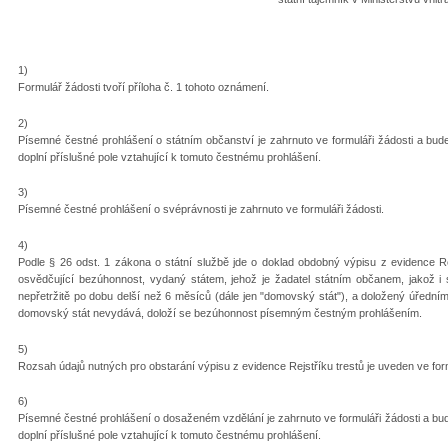
1)
Formulář žádosti tvoří příloha č. 1 tohoto oznámení.
2)
Písemné čestné prohlášení o státním občanství je zahrnuto ve formuláři žádosti a bu
doplní příslušné pole vztahující k tomuto čestnému prohlášení.
3)
Písemné čestné prohlášení o svéprávnosti je zahrnuto ve formuláři žádosti.
4)
Podle § 26 odst. 1 zákona o státní službě jde o doklad obdobný výpisu z evidence Re
osvědčující bezúhonnost, vydaný státem, jehož je žadatel státním občanem, jakož i s
nepřetržitě po dobu delší než 6 měsíců (dále jen "domovský stát"), a doložený úředn
domovský stát nevydává, doloží se bezúhonnost písemným čestným prohlášením.
5)
Rozsah údajů nutných pro obstarání výpisu z evidence Rejstříku trestů je uveden ve form
6)
Písemné čestné prohlášení o dosaženém vzdělání je zahrnuto ve formuláři žádosti a b
doplní příslušné pole vztahující k tomuto čestnému prohlášení.