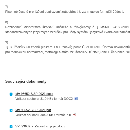
7)
Písemné čestné prohlášení o zdravotní způsobilosti je zahrnuto ve formuláři žádosti.
8)
Rozhodnutí Ministerstva školství, mládeže a tělovýchovy č. j. MSMT- 24156/201
standardizovaných jazykových zkoušek pro účely systému jazykové kvalifikace zaměs
9)
Tj. 30 řádků x 60 znaků (celkem 1 800 znaků) podle ČSN 01 6910 Úprava dokument
pro technickou normalizaci, metrologii a státní zkušebnictví (ÚNMZ) dne 1. července 20
Související dokumenty
MV-93652-3/SP-2021.docx
Velikost souboru: 31,9 KB / formát DOCX
MV-93652-3/SP-2021.pdf
Velikost souboru: 304,3 KB / formát PDF
VR_93652_-_Zadost_o_prijeti.docx