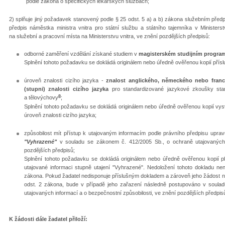
podle zákona o specifických lékařských službách;
2) splňuje jiný požadavek stanovený podle § 25 odst. 5 a) a b) zákona služebním před
předpis náměstka ministra vnitra pro státní službu a státního tajemníka v Minister
na služební a pracovní místa na Ministerstvu vnitra, ve znění pozdějších předpisů:
odborné zaměření vzdělání získané studiem v
magisterském studijním progra
Splnění tohoto požadavku se dokládá originálem nebo úředně ověřenou kopií příslu
úroveň znalosti cizího jazyka -
znalost anglického, německého nebo franc
(stupni) znalosti cizího jazyka
pro standardizované jazykové zkoušky stan
8
a tělovýchovy
;
Splnění tohoto požadavku se dokládá originálem nebo úředně ověřenou kopií vys
úroveň znalosti cizího jazyka;
způsobilost mít přístup k utajovaným informacím podle právního předpisu uprav
"Vyhrazené"
v souladu se zákonem č. 412/2005 Sb., o ochraně utajovaných i
pozdějších předpisů;
Splnění tohoto požadavku se dokládá originálem nebo úředně ověřenou kopií 
utajované informaci stupně utajení "Vyhrazené". Nedoložení tohoto dokladu ne
zákona. Pokud žadatel nedisponuje příslušným dokladem a zároveň jeho žádost 
odst. 2 zákona, bude v případě jeho zařazení následně postupováno v soulad
utajovaných informací a o bezpečnostní způsobilosti, ve znění pozdějších předpis
K žádosti dále žadatel přiloží: