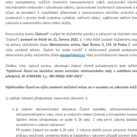
nebo zastupitelstvy vyšších územních samosprávných celků; posuzování návr
mezinárodním smlouvám v působnosti odboru; zpracovávání souhrnných stanovisek a 
účast na poradách k vypořádání připomínek k posuzovaným návrhům právních př
uvedených v prvním bodě (zejména vyhlášek, nařízení vlády); zajišťování dalších čin
zařazení a stanoveného oboru státní služby.
1
Posuzovány budou
žádosti
o přijetí do služebního poměru a zařazení na služební míst
"žádost")
podané ve lhůtě do 21. června 2021
, tj. v této lhůtě zaslané služebnímu o
na adresu služebního úřadu
Ministerstvo vnitra, Nad Štolou 3, 170 34 Praha 7
, ne
výše uvedené adrese. Žádost lze podat rovněž v elektronické podobě podepsa
elektronické pošty služebního úřadu
posta@mvcr.cz
nebo prostřednictvím datové schr
Obálka, resp. datová zpráva, obsahující žádost včetně požadovaných listin (pří
"Výběrové řízení na služební místo vrchního ministerského rady v oddělení vněj
předpisů, ID 17003439, č.j.: MV-93652-3/SP-2021"
.
Výběrového řízení na výše uvedené služební místo se v souladu se zákonem může 
1) splňuje základní předpoklady stanovené zákonem, tj.:
je státním občanem/státní občankou České republiky, občanem/občank
občanem/občankou státu, který je smluvním státem Dohody o Evropském hospodá
Splnění tohoto předpokladu se podle § 26 odst. 1 věta první zákona dokládá 
osvědčením o státním občanství.
Při podání žádosti lze podle § 26 odst. 2 zákona doložit pouze písemné čestn
průkazu totožnosti; uvedenou listinu je žadatel/ka v takovém případě povinen dol