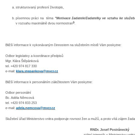
strukturovaný profesní životopis,
písemnou práci na téma
"Motivace žadatele/žadatelky ve vztahu ke služe
9
v rozsahu maximálně dvou normostran
.
Bližší informace k vykonávaným činnostem na služebním místě Vám poskytne:
Odbor legislativy a koordinace předpisů
Mgr. Klára Štěpánková
tel. +420 974 817 330
e-mail:
klara.stepankova@mvcr.cz
Bližší informace k personálním záležitostem Vám poskytne:
Odbor personální
Bc. Adéla Němcová
tel. +420 974 833 253
e-mail:
adela.nemcova@mvcr.cz
Služební úřad Ministerstvo vnitra podporuje rovnost žen a mužů, a proto vítá zájem žadat
RNDr. Josef Postránecký
státní tajemník v Ministerstvu vnitr