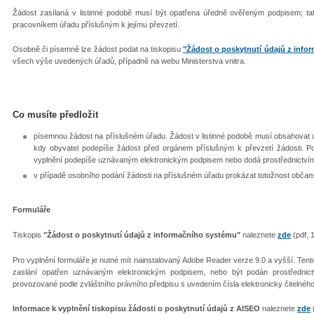
Žádost zasílaná v listinné podobě musí být opatřena úředně ověřeným podpisem; tato
pracovníkem úřadu příslušným k jejímu převzetí.
Osobně či písemně lze žádost podat na tiskopisu
"Žádost o poskytnutí údajů z info
všech výše uvedených úřadů, případně na webu Ministerstva vnitra.
Co musíte předložit
písemnou žádost na příslušném úřadu. Žádost v listinné podobě musí obsahovat úř
kdy obyvatel podepíše žádost před orgánem příslušným k převzetí žádosti. P
vyplnění podepíše uznávaným elektronickým podpisem nebo dodá prostřednictvím
v případě osobního podání žádosti na příslušném úřadu prokázat totožnost obč
Formuláře
Tiskopis
"Žádost o poskytnutí údajů z informačního systému"
naleznete
zde
(pdf, 
Pro vyplnění formuláře je nutné mít nainstalovaný Adobe Reader verze 9.0 a vyšší. Tent
zaslání opatřen uznávaným elektronickým podpisem, nebo být podán prostřednict
provozované podle zvláštního právního předpisu s uvedením čísla elektronicky čitelného 
Informace k vyplnění tiskopisu žádosti o poskytnutí údajů z AISEO
naleznete
zde
(