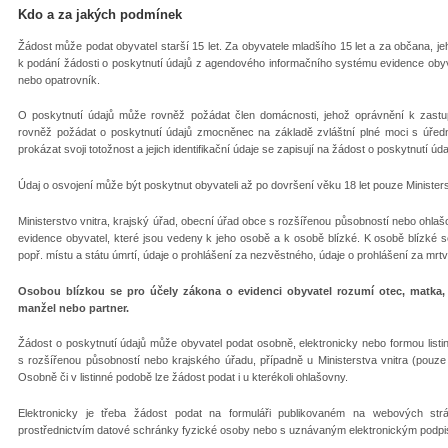
Kdo a za jakých podmínek
Žádost může podat obyvatel starší 15 let. Za obyvatele mladšího 15 let a za občana, j
k podání žádosti o poskytnutí údajů z agendového informačního systému evidence obyv
nebo opatrovník.
O poskytnutí údajů může rovněž požádat člen domácnosti, jehož oprávnění k zast
rovněž požádat o poskytnutí údajů zmocněnec na základě zvláštní plné moci s úře
prokázat svoji totožnost a jejich identifikační údaje se zapisují na žádost o poskytnutí úda
Údaj o osvojení může být poskytnut obyvateli až po dovršení věku 18 let pouze Ministers
Ministerstvo vnitra, krajský úřad, obecní úřad obce s rozšířenou působností nebo ohla
evidence obyvatel, které jsou vedeny k jeho osobě a k osobě blízké. K osobě blízké s
popř. místu a státu úmrtí, údaje o prohlášení za nezvěstného, údaje o prohlášení za mrt
Osobou blízkou se pro účely zákona o evidenci obyvatel rozumí otec, matka, p
manžel nebo partner.
Žádost o poskytnutí údajů může obyvatel podat osobně, elektronicky nebo formou listi
s rozšířenou působností nebo krajského úřadu, případně u Ministerstva vnitra (pouz
Osobně či v listinné podobě lze žádost podat i u kterékoli ohlašovny.
Elektronicky je třeba žádost podat na formuláři publikovaném na webových strán
prostřednictvím datové schránky fyzické osoby nebo s uznávaným elektronickým podp