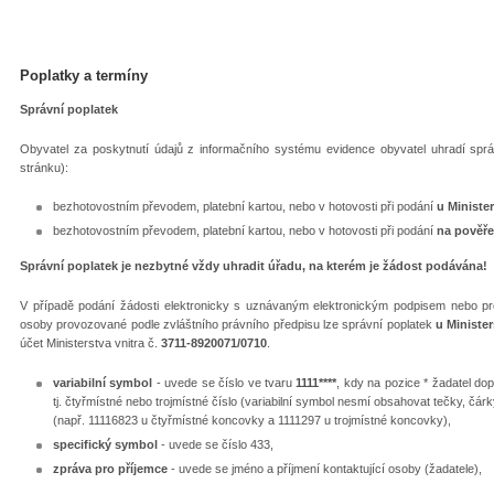
Poplatky a termíny
Správní poplatek
Obyvatel za poskytnutí údajů z informačního systému evidence obyvatel uhradí spr
stránku):
bezhotovostním převodem, platební kartou, nebo v hotovosti při podání
u Minister
bezhotovostním převodem, platební kartou, nebo v hotovosti při podání
na pověř
Správní poplatek je nezbytné vždy uhradit úřadu, na kterém je žádost podávána!
V případě podání žádosti elektronicky s uznávaným elektronickým podpisem nebo pr
osoby provozované podle zvláštního právního předpisu lze správní poplatek
u Minister
účet Ministerstva vnitra č.
3711-8920071/0710
.
variabilní symbol
- uvede se číslo ve tvaru
1111****
, kdy na pozice * žadatel do
tj. čtyřmístné nebo trojmístné číslo (variabilní symbol nesmí obsahovat tečky, čá
(např. 11116823 u čtyřmístné koncovky a 1111297 u trojmístné koncovky),
specifický symbol
- uvede se číslo 433,
zpráva pro příjemce
- uvede se jméno a příjmení kontaktující osoby (žadatele),