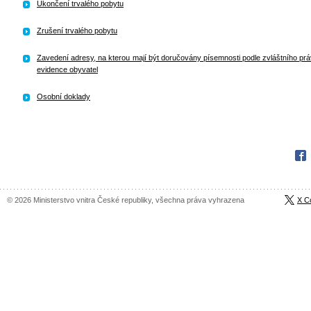
Ukončení trvalého pobytu
Zrušení trvalého pobytu
Zavedení adresy, na kterou mají být doručovány písemnosti podle zvláštního pr
evidence obyvatel
Osobní doklady
Fac
© 2026 Ministerstvo vnitra České republiky, všechna práva vyhrazena
X C