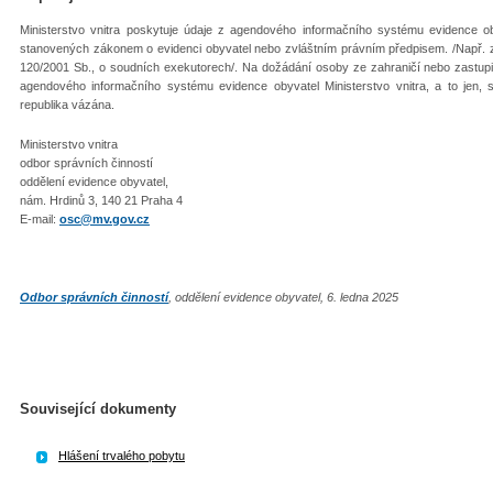
Ministerstvo vnitra poskytuje údaje z agendového informačního systému evidence
stanovených zákonem o evidenci obyvatel nebo zvláštním právním předpisem. /Např. z
120/2001 Sb., o soudních exekutorech/. Na dožádání osoby ze zahraničí nebo zastupit
agendového informačního systému evidence obyvatel Ministerstvo vnitra, a to jen, s
republika vázána.
Ministerstvo vnitra
odbor správních činností
oddělení evidence obyvatel,
nám. Hrdinů 3, 140 21 Praha 4
E-mail:
osc@mv.gov.cz
Odbor správních činností
, oddělení evidence obyvatel, 6. ledna 2025
Související dokumenty
Hlášení trvalého pobytu