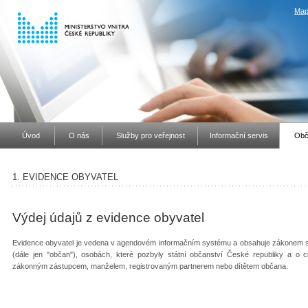
Map
Úvod
O nás
Služby pro veřejnost
Informační servis
Obč
1. EVIDENCE OBYVATEL
Výdej údajů z evidence obyvatel
Evidence obyvatel je vedena v agendovém informačním systému a obsahuje zákonem s
(dále jen "občan"), osobách, které pozbyly státní občanství České republiky a o ci
zákonným zástupcem, manželem, registrovaným partnerem nebo dítětem občana.