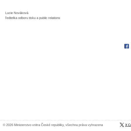
Lucie Nováková
ředitelka odboru tisku a public relations
Fac
© 2026 Ministerstvo vnitra České republiky, všechna práva vyhrazena
X C