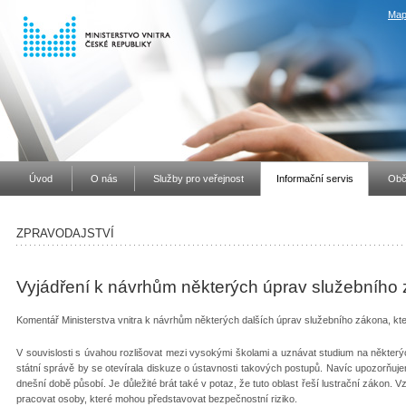
Map
Úvod
O nás
Služby pro veřejnost
Informační servis
Obč
ZPRAVODAJSTVÍ
Vyjádření k návrhům některých úprav služebního
Komentář Ministerstva vnitra k návrhům některých dalších úprav služebního zákona, kt
V souvislosti s úvahou rozlišovat mezi vysokými školami a uznávat studium na někte
státní správě by se otevírala diskuze o ústavnosti takových postupů. Navíc upozorňuje
dnešní době působí. Je důležité brát také v potaz, že tuto oblast řeší lustrační zákon. 
pracovat osoby, které mohou představovat bezpečnostní riziko.