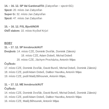
14. – 16. 12. SP Val Gardena/ITA
(Zabystřan – sjezd+SG)
Sjezd:
20. místo Jan Zabystřan
Super G:
32. místo Jan Zabystřan
Sjezd:
47. místo Jan Zabystřan
15. – 16. 12. FIS, Bjorli/NOR
Obří slalom:
10. místo Kryštof Krýzl
BOBY
11. – 17. 12. SP Innsbruck/AUT
Dvojbob:
14. místo CZE, Dominik Dvořák, Dominik Záleský
18. místo CZE, Adam Dobeš, Michal Dobeš
20. místo CZE, Jáchym Procházka, Antonín Wijas
Čtyřbob:
17. místo CZE, Dominik Dvořák, David Bureš, Michal Dobeš, Dominik Záleský
18. místo CZE, podíl Adam Dobeš, Dalibor Havelka, Antonín Wijas
19. místo CZE, podíl Matěj Běhounek, Antonín Wijas,
11. – 17. 12. ME Innsbruck/AUT
Čtyřbob:
14. místo CZE, Dominik Dvořák, David Bureš, Michal Dobeš, Dominik Zálesk
15. místo CZE, podíl Adam Dobeš, Dalibor Havelka, Antonín Wijas
16. místo CZE, Matěj Běhounek, Antonín Wijas