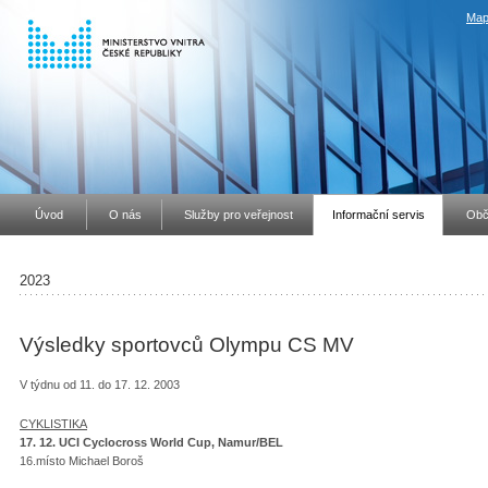
Map
Úvod
O nás
Služby pro veřejnost
Informační servis
Obč
2023
Výsledky sportovců Olympu CS MV
V týdnu od 11. do 17. 12. 2003
CYKLISTIKA
17. 12. UCI Cyclocross World Cup, Namur/BEL
16.místo Michael Boroš