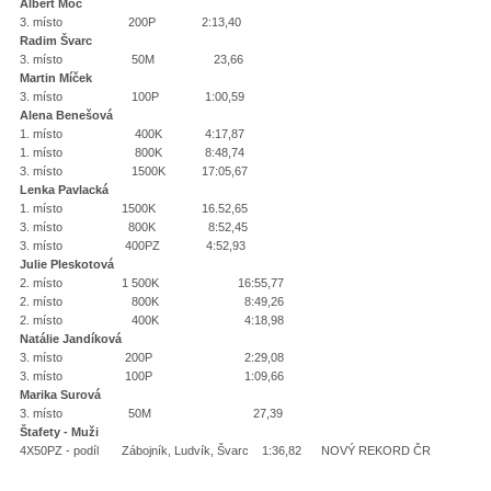
Albert Moc
3. místo 200P 2:13,40
Radim Švarc
3. místo 50M 23,66
Martin Míček
3. místo 100P 1:00,59
Alena Benešová
1. místo 400K 4:17,87
1. místo 800K 8:48,74
3. místo 1500K 17:05,67
Lenka Pavlacká
1. místo 1500K 16.52,65
3. místo 800K 8:52,45
3. místo 400PZ 4:52,93
Julie Pleskotová
2. místo 1 500K 16:55,77
2. místo 800K 8:49,26
2. místo 400K 4:18,98
Natálie Jandíková
3. místo 200P 2:29,08
3. místo 100P 1:09,66
Marika Surová
3. místo 50M 27,39
Štafety - Muži
4X50PZ - podíl Zábojník, Ludvík, Švarc 1:36,82 NOVÝ REKORD ČR