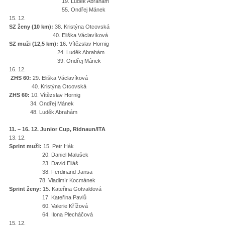
19. Luděk Abrahám
55. Ondřej Mánek
15. 12.
SZ ženy (10 km):
38. Kristýna Otcovská
40. Eliška Václavíková
SZ muži (12,5 km):
16. Vítězslav Hornig
24. Luděk Abrahám
39. Ondřej Mánek
16. 12.
ZHS 60:
29. Eliška Václavíková
40. Kristýna Otcovská
ZHS 60:
10. Vítězslav Hornig
34. Ondřej Mánek
48. Luděk Abrahám
11. – 16. 12. Junior Cup, Ridnaun/ITA
13. 12.
Sprint muži:
15. Petr Hák
20. Daniel Malušek
23. David Eliáš
38. Ferdinand Jansa
78. Vladimír Kocmánek
Sprint ženy:
15. Kateřina Gotvaldová
17. Kateřina Pavlů
60. Valerie Křížová
64. Ilona Plecháčová
15. 12.