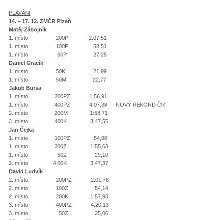
PLAVÁNÍ
14. – 17. 12. ZMČR Plzeň
Matěj Zábojník
1. místo 200P 2:07,51
1. místo 100P 58,51
1. místo 50P 27,25
Daniel Gracík
1. místo 50K 21,99
1. místo 50M 22,77
Jakub Bursa
1. místo 200PZ 1:56,91
1. místo 400PZ 4:07,38 NOVÝ REKORD ČR
2. místo 200M 1:58,71
3. místo 400K 3:47,55
Jan Čejka
1. místo 100PZ 54,98
1. místo 200Z 1:55,63
1. místo 50Z 29,10
2. místo 4 00K 3:47,37
David Ludvík
2. místo 200PZ 2:01,76
2. místo 100Z 54,14
2. místo 200K 1:57,93
3. místo 400PZ 4:20,13
3. místo 50Z 25,06