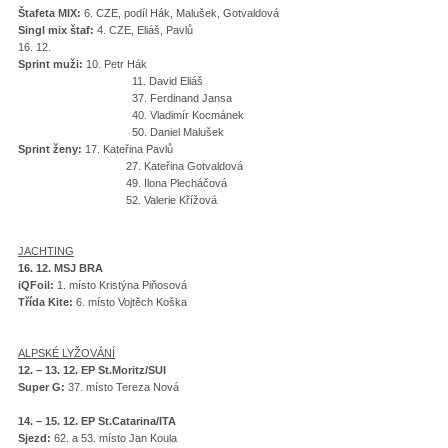
Štafeta MIX:
6. CZE, podíl Hák, Malušek, Gotvaldová
Singl mix štaf:
4. CZE, Eliáš, Pavlů
16. 12.
Sprint muži:
10. Petr Hák
11. David Eliáš
37. Ferdinand Jansa
40. Vladimír Kocmánek
50. Daniel Malušek
Sprint ženy:
17. Kateřina Pavlů
27. Kateřina Gotvaldová
49. Ilona Plecháčová
52. Valerie Křížová
JACHTING
16. 12. MSJ BRA
iQFoil:
1. místo Kristýna Piňosová
Třída Kite:
6. místo Vojtěch Koška
ALPSKÉ LYŽOVÁNÍ
12. – 13. 12. EP St.Moritz/SUI
Super G:
37. místo Tereza Nová
14. – 15. 12. EP St.Catarina/ITA
Sjezd:
62. a 53. místo Jan Koula