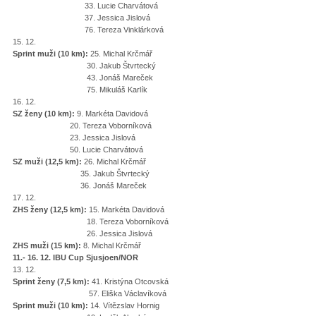
33. Lucie Charvátová
37. Jessica Jislová
76. Tereza Vinklárková
15. 12.
Sprint muži (10 km):
25. Michal Krčmář
30. Jakub Štvrtecký
43. Jonáš Mareček
75. Mikuláš Karlík
16. 12.
SZ ženy (10 km):
9. Markéta Davidová
20. Tereza Voborníková
23. Jessica Jislová
50. Lucie Charvátová
SZ muži (12,5 km):
26. Michal Krčmář
35. Jakub Štvrtecký
36. Jonáš Mareček
17. 12.
ZHS ženy (12,5 km):
15. Markéta Davidová
18. Tereza Voborníková
26. Jessica Jislová
ZHS muži (15 km):
8. Michal Krčmář
11.- 16. 12. IBU Cup Sjusjoen/NOR
13. 12.
Sprint ženy (7,5 km):
41. Kristýna Otcovská
57. Eliška Václavíková
Sprint muži (10 km):
14. Vítězslav Hornig