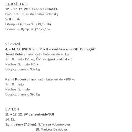
STOLNÍ TENIS
12. – 17. 12. WTT Feeder Biella/ITA
Dvouhra:
33. místo Tomáš Polanský
VOLEJBAL
Olymp – Ostrava 3:0 (19,19,16)
Liberec – Olymp 3:0 (27,22,15)
VZPÍRÁNÍ
4. – 14. 12. IWF Grand Prix II – kvalifikace na OH, Doha/QAT
Josef Kolář
v hmotnostní kategorii do 96 kg
Trh: 8. místo 151 kg, ČR rek. (překonal o 4 kg)
Nadhoz: 9. místo 181 kg
Dvojboj: 8. místo 332 kg
Kamil Kučera
v hmotnostní kategorii do +109 kg
Trh: 8. místo
Nadhoz: 5. místo
Dvojboj: 5. místo 393 kg
BIATLON
11. – 17. 12. SP Lenzerheide/SUI
14. 12.
Sprint ženy (7,5 km):
9.Tereza Voborníková
18. Markéta Davidová