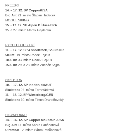
FREESKI
14. – 17. 12. SP Copper/USA
Big Air:
21. místo Štěpán Hudeček
MOGUL SKIING
15. - 17. 12. SP Alpen D´Huez/FRA
35. a 27. místo Marek Gajdečka
RYCHLOBRUSLENÍ
11. – 17. 12. SP 4 shorttrack, Soul/KOR
500 m:
19. místo Radek Fajkus
1000 m:
33. místo Radek Fajkus
1500 m:
29. a 23. místo Zdeněk Sejpal
SKELETON
10. – 17. 12. SP Innsbruck/AUT
Skeleton:
24. místo Fernstädtová
11. – 15. 12. EP Winterberg/GER
Skeleton:
19. místo Timon Drahoňovský
SNOWBOARD
14. – 16. 12. SP Copper Mountain /USA
Big Air:
14. místo Šárka Pančochová
U rampa:
12. místo Šárka Pančochová