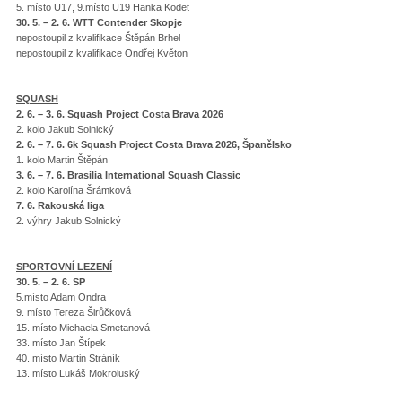
5. místo U17, 9.místo U19 Hanka Kodet
30. 5. – 2. 6. WTT Contender Skopje
nepostoupil z kvalifikace Štěpán Brhel
nepostoupil z kvalifikace Ondřej Květon
SQUASH
2. 6. – 3. 6. Squash Project Costa Brava 2026
2. kolo Jakub Solnický
2. 6. – 7. 6. 6k Squash Project Costa Brava 2026, Španělsko
1. kolo Martin Štěpán
3. 6. – 7. 6. Brasilia International Squash Classic
2. kolo Karolína Šrámková
7. 6. Rakouská liga
2. výhry Jakub Solnický
SPORTOVNÍ LEZENÍ
30. 5. – 2. 6. SP
5.místo Adam Ondra
9. místo Tereza Širůčková
15. místo Michaela Smetanová
33. místo Jan Štípek
40. místo Martin Stráník
13. místo Lukáš Mokroluský