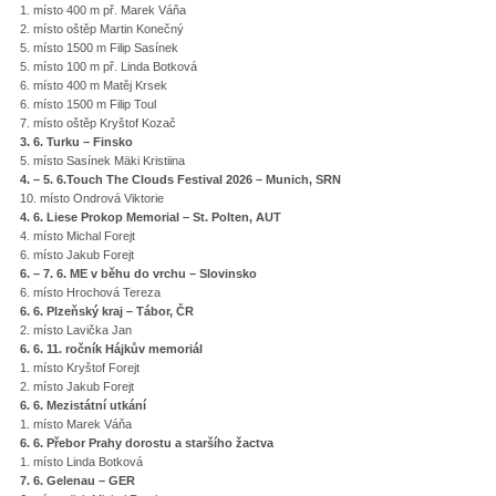
1. místo 400 m př. Marek Váňa
2. místo oštěp Martin Konečný
5. místo 1500 m Filip Sasínek
5. místo 100 m př. Linda Botková
6. místo 400 m Matěj Krsek
6. místo 1500 m Filip Toul
7. místo oštěp Kryštof Kozač
3. 6. Turku – Finsko
5. místo Sasínek Mäki Kristiina
4. – 5. 6.Touch The Clouds Festival 2026 – Munich, SRN
10. místo Ondrová Viktorie
4. 6. Liese Prokop Memorial – St. Polten, AUT
4. místo Michal Forejt
6. místo Jakub Forejt
6. – 7. 6. ME v běhu do vrchu – Slovinsko
6. místo Hrochová Tereza
6. 6. Plzeňský kraj – Tábor, ČR
2. místo Lavička Jan
6. 6. 11. ročník Hájkův memoriál
1. místo Kryštof Forejt
2. místo Jakub Forejt
6. 6. Mezistátní utkání
1. místo Marek Váňa
6. 6. Přebor Prahy dorostu a staršího žactva
1. místo Linda Botková
7. 6. Gelenau – GER