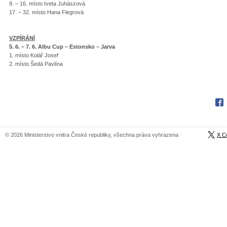
9. – 16. místo Iveta Juhászová
17. – 32. místo Hana Flegrová
VZPÍRÁNÍ
5. 6. – 7. 6. Albu Cup – Estonsko – Jarva
1. místo Kolář Josef
2. místo Šedá Pavlína
Fac
© 2026 Ministerstvo vnitra České republiky, všechna práva vyhrazena
X C