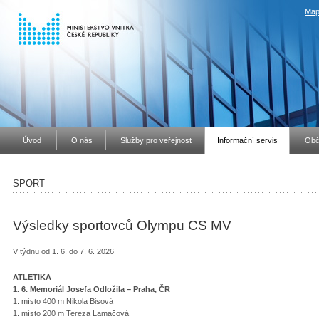
Map
Úvod
O nás
Služby pro veřejnost
Informační servis
Obč
SPORT
Výsledky sportovců Olympu CS MV
V týdnu od 1. 6. do 7. 6. 2026
ATLETIKA
1
. 6. Memoriál Josefa Odložila – Praha, ČR
1. místo 400 m Nikola Bisová
1. místo 200 m Tereza Lamačová