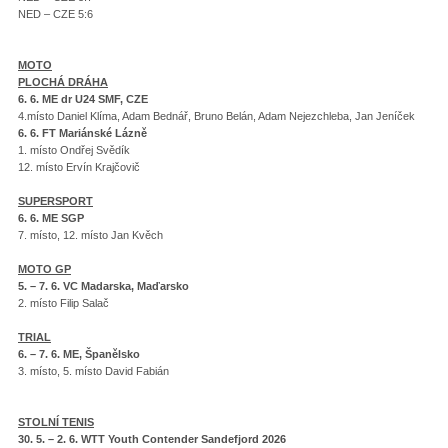
NED – CZE 5:6
MOTO
PLOCHÁ DRÁHA
6. 6. ME dr U24 SMF, CZE
4.místo Daniel Klíma, Adam Bednář, Bruno Belán, Adam Nejezchleba, Jan Jeníček
6. 6. FT Mariánské Lázně
1. místo Ondřej Svědík
12. místo Ervín Krajčovič
SUPERSPORT
6. 6. ME SGP
7. místo, 12. místo Jan Kvěch
MOTO GP
5. – 7. 6. VC Madarska, Maďarsko
2. místo Filip Salač
TRIAL
6. – 7. 6. ME, Španělsko
3. místo, 5. místo David Fabián
STOLNÍ TENIS
30. 5. – 2. 6. WTT Youth Contender Sandefjord 2026