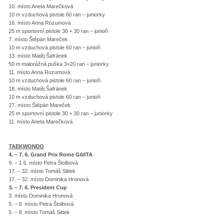
10. místo Aneta Marečková
10 m vzduchová pistole 60 ran – juniorky
16. místo Anna Rozumová
25 m sportovní pistole 30 + 30 ran – junioři
7. místo Štěpán Mareček
10 m vzduchová pistole 60 ran – junioři
13. místo Matěj Šafránek
50 m malorážná puška 3×20 ran – juniorky
11. místo Anna Rozumová
10 m vzduchová pistole 60 ran – junioři
18. místo Matěj Šafránek
10 m vzduchová pistole 60 ran – junioři
27. místo Štěpán Mareček
25 m sportovní pistole 30 + 30 ran – juniorky
11. místo Aneta Marečková
TAEKWONDO
4. – 7. 6. Grand Prix Rome G6/ITA
9. – 1 6. místo Petra Štolbová
17. – 32. místo Tomáš Sittek
17. – 32. místo Dominika Hronová
3. – 7. 6. President Cup
3. místo Dominika Hronová
5. – 8. místo Petra Štolbová
5. – 8. místo Tomáš Sittek