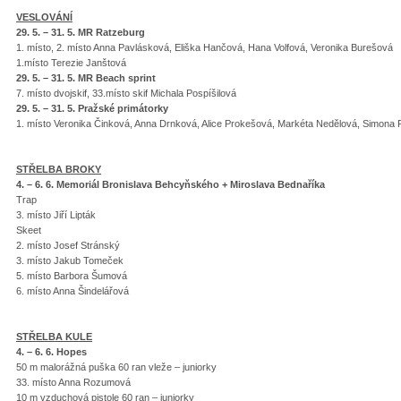
VESLOVÁNÍ
29. 5. – 31. 5. MR Ratzeburg
1. místo, 2. místo Anna Pavlásková, Eliška Hančová, Hana Volfová, Veronika Burešová
1.místo Terezie Janštová
29. 5. – 31. 5. MR Beach sprint
7. místo dvojskif, 33.místo skif Michala Pospíšilová
29. 5. – 31. 5. Pražské primátorky
1. místo Veronika Činková, Anna Drnková, Alice Prokešová, Markéta Nedělová, Simona 
STŘELBA BROKY
4. – 6. 6. Memoriál Bronislava Behcyňského + Miroslava Bednaříka
Trap
3. místo Jiří Lipták
Skeet
2. místo Josef Stránský
3. místo Jakub Tomeček
5. místo Barbora Šumová
6. místo Anna Šindelářová
STŘELBA KULE
4. – 6. 6. Hopes
50 m malorážná puška 60 ran vleže – juniorky
33. místo Anna Rozumová
10 m vzduchová pistole 60 ran – juniorky