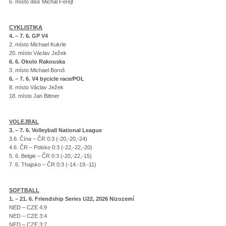
6. místo disk Michal Forejt
CYKLISTIKA
4. – 7. 6. GP V4
2. místo Michael Kukrle
20. místo Václav Ježek
6. 6. Okolo Rakouska
3. místo Michael Boroš
6. – 7. 6. V4 bycicle race/POL
8. místo Václav Ježek
18. místo Jan Bittner
VOLEJBAL
3. – 7. 6. Volleyball National League
3.6. Čína – ČR 0:3 (-20,-20,-24)
4.6. ČR – Polsko 0:3 (-22,-22,-20)
5. 6. Belgie – ČR 0:3 (-20,-22,-15)
7. 6. Thajsko – ČR 0:3 (-14.-19.-11)
SOFTBALL
1. – 21. 6. Friendship Series U22, 2026 Nizozemí
NED – CZE 4:9
NED – CZE 3:4
NED – CZE 3:7