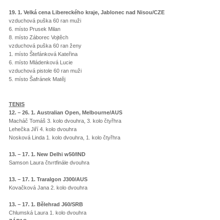
19. 1. Velká cena Libereckého kraje, Jablonec nad Nisou/CZE
vzduchová puška 60 ran muži
6. místo Prusek Milan
8. místo Záborec Vojtěch
vzduchová puška 60 ran ženy
1. místo Štefánková Kateřina
6. místo Mládenková Lucie
vzduchová pistole 60 ran muži
5. místo Šafránek Matěj
TENIS
12. – 26. 1. Australian Open, Melbourne/AUS
Macháč Tomáš 3. kolo dvouhra, 3. kolo čtyřhra
Lehečka Jiří 4. kolo dvouhra
Nosková Linda 1. kolo dvouhra, 1. kolo čtyřhra
13. – 17. 1. New Delhi w50/IND
Samson Laura čtvrtfinále dvouhra
13. – 17. 1. Traralgon J300/AUS
Kovačková Jana 2. kolo dvouhra
13. – 17. 1. Bělehrad J60/SRB
Chlumská Laura 1. kolo dvouhra