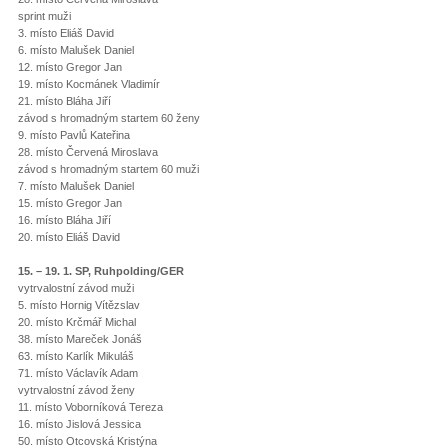
sprint muži
3. místo Eliáš David
6. místo Malušek Daniel
12. místo Gregor Jan
19. místo Kocmánek Vladimír
21. místo Bláha Jiří
závod s hromadným startem 60 ženy
9. místo Pavlů Kateřina
28. místo Červená Miroslava
závod s hromadným startem 60 muži
7. místo Malušek Daniel
15. místo Gregor Jan
16. místo Bláha Jiří
20. místo Eliáš David
15. – 19. 1. SP, Ruhpolding/GER
vytrvalostní závod muži
5. místo Hornig Vítězslav
20. místo Krčmář Michal
38. místo Mareček Jonáš
63. místo Karlík Mikuláš
71. místo Václavík Adam
vytrvalostní závod ženy
11. místo Voborníková Tereza
16. místo Jislová Jessica
50. místo Otcovská Kristýna