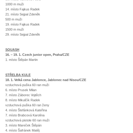
1000 m muži
14. místo Fajkus Radek
21. místo Sejpal Zdeněk
500 m muži
19. místo Fajkus Radek
1500 m muži
29. místo Sejpal Zdeněk
SQUASH
16. – 19. 1. Czech junior open, Praha/CZE
1. místo Štěpán Martin
STŘELBA KULE
18. 1. Velká cena Jablonce, Jablonec nad Nisou/CZE
vzduchová puška 60 ran muži
6. místo Prusek Milan
7. místo Záborec Vojtěch
8. místo Mikulčík Radek
vzduchová puška 60 ran ženy
4. místo Štefánková Kateřina
7. místo Brabcová Karolína
vzduchová pistole 60 ran muži
3. místo Mareček Štěpán
4. místo Šafránek Matěj