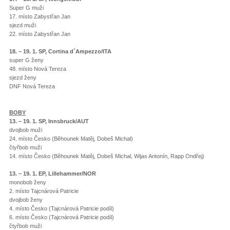
Super G muži
17. místo Zabystřan Jan
sjezd muži
22. místo Zabystřan Jan
18. – 19. 1. SP, Cortina d´Ampezzo/ITA
super G ženy
48. místo Nová Tereza
sjezd ženy
DNF Nová Tereza
BOBY
13. – 19. 1. SP, Innsbruck/AUT
dvojbob muži
24. místo Česko (Běhounek Matěj, Dobeš Michal)
čtyřbob muži
14. místo Česko (Běhounek Matěj, Dobeš Michal, Wijas Antonín, Rapp Ondřej)
13. – 19. 1. EP, Lillehammer/NOR
monobob ženy
2. místo Tajcnárová Patricie
dvojbob ženy
4. místo Česko (Tajcnárová Patricie podíl)
6. místo Česko (Tajcnárová Patricie podíl)
čtyřbob muži