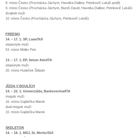
8. místo Česko (Procházka Jáchym, Havelka Dalibor, Petrikovič Lukáš podíl)
9. místo Česko (Procházka Jáchym, Bureš David, Havelka Dalibor, Petrikovič Lukáš)
dvojbob muži
10. místo Česko (Procházka Jáchym, Petrikovič Lukáš)
FREESKI
14. – 17. 1. SP, Laax/SUI
slopestyle muži
53. místo Müller Petr
13. – 17. 1. EP, Seiser Alm/ITA
slopestyle muži
20. místo Hudeček Štěpán
JÍZDA V BOULÍCH
14. – 22. 1. Univerziáda, Bardonechia/ITA
moguls muži
16. místo Gajdečka Marek
dual moguls muži
10. místo Gajdečka Marek
SKELETON
14. – 18. 1. MSJ, St. Moritz/SUI