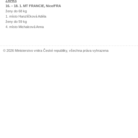
ZÁPAS
16. – 18. 1. MT FRANCIE, Nice/FRA
ženy do 68 kg
1. místo Hanzlíčková Adéla
ženy do 59 kg
4. místo Michalcová Anna
© 2026 Ministerstvo vnitra České republiky, všechna práva vyhrazena