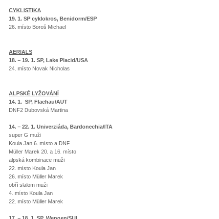
CYKLISTIKA
19. 1. SP cyklokros, Benidorm/ESP
26. místo Boroš Michael
AERIALS
18. – 19. 1. SP, Lake Placid/USA
24. místo Novak Nicholas
ALPSKÉ LYŽOVÁNÍ
14. 1. SP, Flachau/AUT
DNF2 Dubovská Martina
14. – 22. 1. Univerziáda, Bardonechia/ITA
super G muži
Koula Jan 6. místo a DNF
Müller Marek 20. a 16. místo
alpská kombinace muži
22. místo Koula Jan
26. místo Müller Marek
obří slalom muži
4. místo Koula Jan
22. místo Müller Marek
17. – 18. 1. SP, Wengen/SUI