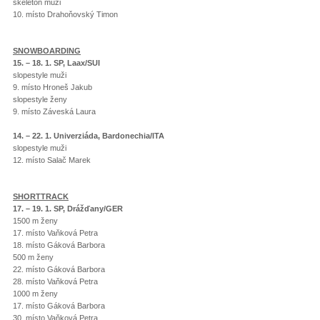
skeleton muži
10. místo Drahoňovský Timon
SNOWBOARDING
15. – 18. 1. SP, Laax/SUI
slopestyle muži
9. místo Hroneš Jakub
slopestyle ženy
9. místo Záveská Laura
14. – 22. 1. Univerziáda, Bardonechia/ITA
slopestyle muži
12. místo Salač Marek
SHORTTRACK
17. – 19. 1. SP, Drážďany/GER
1500 m ženy
17. místo Vaňková Petra
18. místo Gáková Barbora
500 m ženy
22. místo Gáková Barbora
28. místo Vaňková Petra
1000 m ženy
17. místo Gáková Barbora
30. místo Vaňková Petra