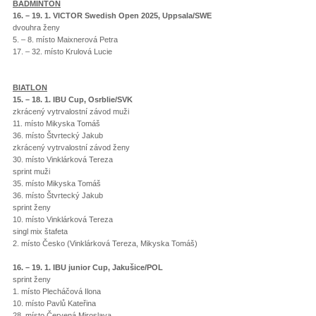
BADMINTON
16. – 19. 1. VICTOR Swedish Open 2025, Uppsala/SWE
dvouhra ženy
5. – 8. místo Maixnerová Petra
17. – 32. místo Krulová Lucie
BIATLON
15. – 18. 1. IBU Cup, Osrblie/SVK
zkrácený vytrvalostní závod muži
11. místo Mikyska Tomáš
36. místo Štvrtecký Jakub
zkrácený vytrvalostní závod ženy
30. místo Vinklárková Tereza
sprint muži
35. místo Mikyska Tomáš
36. místo Štvrtecký Jakub
sprint ženy
10. místo Vinklárková Tereza
singl mix štafeta
2. místo Česko (Vinklárková Tereza, Mikyska Tomáš)
16. – 19. 1. IBU junior Cup, Jakušice/POL
sprint ženy
1. místo Plecháčová Ilona
10. místo Pavlů Kateřina
28. místo Červená Miroslava