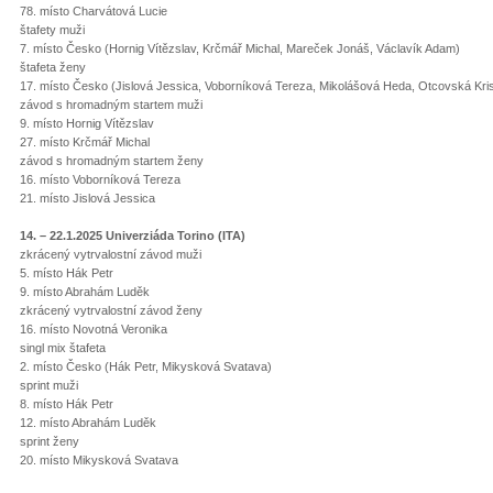
78. místo Charvátová Lucie
štafety muži
7. místo Česko (Hornig Vítězslav, Krčmář Michal, Mareček Jonáš, Václavík Adam)
štafeta ženy
17. místo Česko (Jislová Jessica, Voborníková Tereza, Mikolášová Heda, Otcovská Kri
závod s hromadným startem muži
9. místo Hornig Vítězslav
27. místo Krčmář Michal
závod s hromadným startem ženy
16. místo Voborníková Tereza
21. místo Jislová Jessica
14. – 22.1.2025 Univerziáda Torino (ITA)
zkrácený vytrvalostní závod muži
5. místo Hák Petr
9. místo Abrahám Luděk
zkrácený vytrvalostní závod ženy
16. místo Novotná Veronika
singl mix štafeta
2. místo Česko (Hák Petr, Mikysková Svatava)
sprint muži
8. místo Hák Petr
12. místo Abrahám Luděk
sprint ženy
20. místo Mikysková Svatava