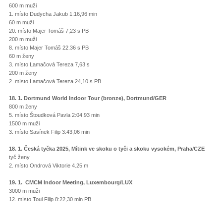
600 m muži
1. místo Dudycha Jakub 1:16,96 min
60 m muži
20. místo Majer Tomáš 7,23 s PB
200 m muži
8. místo Majer Tomáš 22.36 s PB
60 m ženy
3. místo Lamačová Tereza 7,63 s
200 m ženy
2. místo Lamačová Tereza 24,10 s PB
18. 1. Dortmund World Indoor Tour (bronze), Dortmund/GER
800 m ženy
5. místo Štoudková Pavla 2:04,93 min
1500 m muži
3. místo Sasínek Filip 3:43,06 min
18. 1. Česká tyčka 2025, Mítink ve skoku o tyči a skoku vysokém, Praha/CZE
tyč ženy
2. místo Ondrová Viktorie 4.25 m
19. 1. CMCM Indoor Meeting, Luxembourg/LUX
3000 m muži
12. místo Toul Filip 8:22,30 min PB