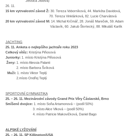
Jessica Jislová)
26. 11.
15 km vytrvalostní závod Ž:
30. Tereza Voborníková, 44. Markéta Davidová,
70. Tereza Vinklárková, 82. Lucie Charvátová
20 km vytrvalostní závod M:
14. Michal Krčmář, 28. Jonáš Mareček, 59. Adam
Václavík, 60. Jakub Štvrtecký, 88. Mikuláš Karlík
JACHTING
25. 11. Anketa o nejlepšího jachtaře roku 2023
Celkový vítěz:
Kristýna Piňosová
Juniorky:
1. místo Kristýna Piňosová
Ženy:
1. místo Alessia Palanti
2. místo Barbora Švíková
Muži:
1. místo Viktor Teplý
2.místo Ondřej Teplý
SPORTOVNÍ GYMNASTIKA
25. – 26. 11. Mezinárodní závody Grand Prix Věry Čáslavské, Brno
Smíšené dvojice:
1. místo Soňa Artamonová – (podíl 50%)
3. místo Alice Vlková – (podíl 50%)
4. místo Patricie Makovičková, Daniel Bago
ALPSKÉ LYŽOVÁNÍ
25. – 26. 11. SP Killington/USA