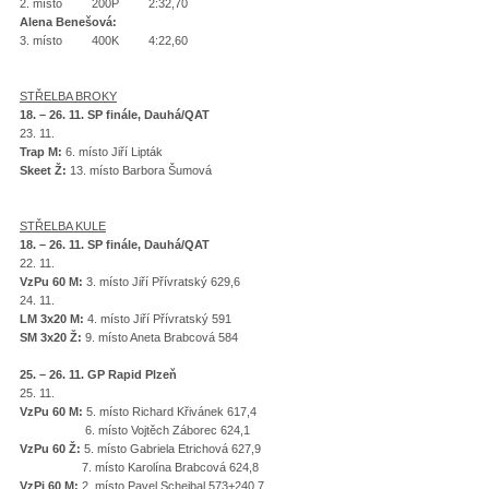
2. místo 200P 2:32,70
Alena Benešová:
3. místo 400K 4:22,60
STŘELBA BROKY
18. – 26. 11. SP finále, Dauhá/QAT
23. 11.
Trap M:
6. místo Jiří Lipták
Skeet Ž:
13. místo Barbora Šumová
STŘELBA KULE
18. – 26. 11. SP finále, Dauhá/QAT
22. 11.
VzPu 60 M:
3. místo Jiří Přívratský 629,6
24. 11.
LM 3x20 M:
4. místo Jiří Přívratský 591
SM 3x20 Ž:
9. místo Aneta Brabcová 584
25. – 26. 11. GP Rapid Plzeň
25. 11.
VzPu 60 M:
5. místo Richard Křivánek 617,4
6. místo Vojtěch Záborec 624,1
VzPu 60 Ž:
5. místo Gabriela Etrichová 627,9
7. místo Karolína Brabcová 624,8
VzPi 60 M:
2. místo Pavel Schejbal 573+240,7