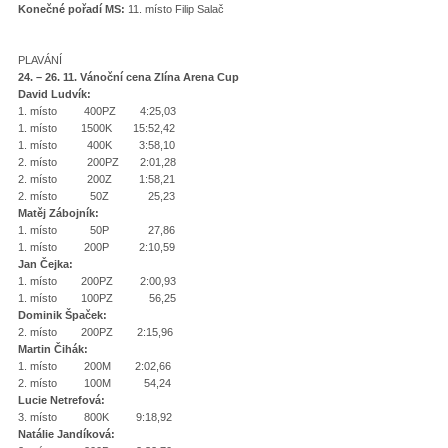
Konečné pořadí MS:
11. místo Filip Salač
PLAVÁNÍ
24. – 26. 11. Vánoční cena Zlína Arena Cup
David Ludvík:
1. místo 400PZ 4:25,03
1. místo 1500K 15:52,42
1. místo 400K 3:58,10
2. místo 200PZ 2:01,28
2. místo 200Z 1:58,21
2. místo 50Z 25,23
Matěj Zábojník:
1. místo 50P 27,86
1. místo 200P 2:10,59
Jan Čejka:
1. místo 200PZ 2:00,93
1. místo 100PZ 56,25
Dominik Špaček:
2. místo 200PZ 2:15,96
Martin Čihák:
1. místo 200M 2:02,66
2. místo 100M 54,24
Lucie Netrefová:
3. místo 800K 9:18,92
Natálie Jandíková: