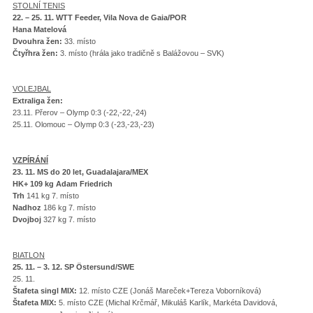
STOLNÍ TENIS
22. – 25. 11. WTT Feeder, Vila Nova de Gaia/POR
Hana Matelová
Dvouhra žen:
33. místo
Čtyřhra žen:
3. místo (hrála jako tradičně s Balážovou – SVK)
VOLEJBAL
Extraliga žen:
23.11. Přerov – Olymp 0:3 (-22,-22,-24)
25.11. Olomouc – Olymp 0:3 (-23,-23,-23)
VZPÍRÁNÍ
23. 11. MS do 20 let, Guadalajara/MEX
HK+ 109 kg Adam Friedrich
Trh
141 kg 7. místo
Nadhoz
186 kg 7. místo
Dvojboj
327 kg 7. místo
BIATLON
25. 11. – 3. 12. SP Östersund/SWE
25. 11.
Štafeta singl MIX:
12. místo CZE (Jonáš Mareček+Tereza Voborníková)
Štafeta MIX:
5. místo CZE (Michal Krčmář, Mikuláš Karlík, Markéta Davidová,