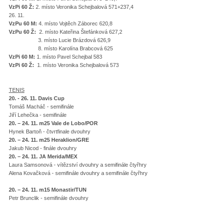
VzPi 60 Ž:
2. místo Veronika Schejbalová 571+237,4
26. 11.
VzPu 60 M:
4. místo Vojtěch Záborec 620,8
VzPu 60 Ž:
2. místo Kateřina Štefánková 627,2
3. místo Lucie Brázdová 626,9
8. místo Karolína Brabcová 625
VzPi 60 M:
1. místo Pavel Schejbal 583
VzPi 60 Ž:
1. místo Veronika Schejbalová 573
TENIS
20. - 26. 11. Davis Cup
Tomáš Macháč - semifinále
Jiří Lehečka - semifinále
20. – 24. 11. m25 Vale de Lobo/POR
Hynek Bartoň - čtvrtfinale dvouhry
20. – 24. 11. m25 Heraklion/GRE
Jakub Nicod - finále dvouhry
20. – 24. 11. JA Merida/MEX
Laura Samsonová - vítězství dvouhry a semifinále čtyřhry
Alena Kovačková - semifinále dvouhry a semifinále čtyřhry
20. – 24. 11. m15 Monastir/TUN
Petr Brunclik - semifinále dvouhry