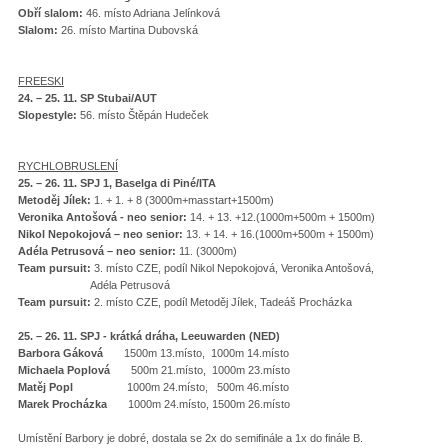
Obří slalom:
46. místo Adriana Jelínková
Slalom:
26. místo Martina Dubovská
FREESKI
24. – 25. 11. SP Stubai/AUT
Slopestyle:
56. místo Štěpán Hudeček
RYCHLOBRUSLENÍ
25. – 26. 11. SPJ 1, Baselga di Piné/ITA
Metoděj Jílek:
1. + 1. + 8 (3000m+masstart+1500m)
Veronika Antošová - neo senior:
14. + 13. +12.(1000m+500m + 1500m)
Nikol Nepokojová – neo senior:
13. + 14. + 16.(1000m+500m + 1500m)
Adéla Petrusová – neo senior:
11. (3000m)
Team pursuit:
3. místo CZE, podíl Nikol Nepokojová, Veronika Antošová,
Adéla Petrusová
Team pursuit:
2. místo CZE, podíl Metoděj Jílek, Tadeáš Procházka
25. – 26. 11. SPJ - krátká dráha, Leeuwarden (NED)
Barbora Gáková
1500m 13.místo, 1000m 14.místo
Michaela Poplová
500m 21.místo, 1000m 23.místo
Matěj Popl
1000m 24.místo, 500m 46.místo
Marek Procházka
1000m 24.místo, 1500m 26.místo
Umístění Barbory je dobré, dostala se 2x do semifinále a 1x do finále B.