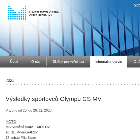
Map
Úvod
O nás
Služby pro veřejnost
Informační servis
Obč
2023
Výsledky sportovců Olympu CS MV
V týdnu od 20. do 26. 11. 2023
MOTO
MS Silniční moto – MOTO2
26. 11. Valencie/ESP
17. místo Filip Salač