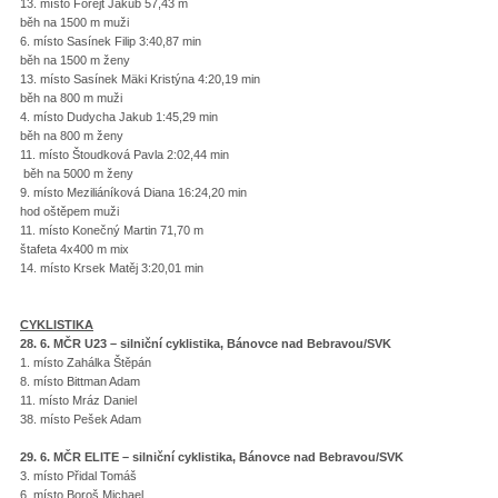
13. místo Forejt Jakub 57,43 m
běh na 1500 m muži
6. místo Sasínek Filip 3:40,87 min
běh na 1500 m ženy
13. místo Sasínek Mäki Kristýna 4:20,19 min
běh na 800 m muži
4. místo Dudycha Jakub 1:45,29 min
běh na 800 m ženy
11. místo Štoudková Pavla 2:02,44 min
běh na 5000 m ženy
9. místo Meziliáníková Diana 16:24,20 min
hod oštěpem muži
11. místo Konečný Martin 71,70 m
štafeta 4x400 m mix
14. místo Krsek Matěj 3:20,01 min
CYKLISTIKA
28. 6. MČR U23 – silniční cyklistika, Bánovce nad Bebravou/SVK
1. místo Zahálka Štěpán
8. místo Bittman Adam
11. místo Mráz Daniel
38. místo Pešek Adam
29. 6. MČR ELITE – silniční cyklistika, Bánovce nad Bebravou/SVK
3. místo Přidal Tomáš
6. místo Boroš Michael