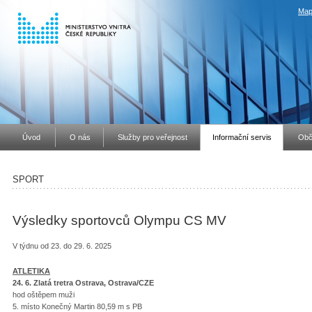
Map
Úvod
O nás
Služby pro veřejnost
Informační servis
Obč
SPORT
Výsledky sportovců Olympu CS MV
V týdnu od 23. do 29. 6. 2025
ATLETIKA
24. 6. Zlatá tretra Ostrava, Ostrava/CZE
hod oštěpem muži
5. místo Konečný Martin 80,59 m s PB