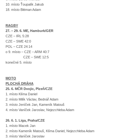
10. místo Ťoupalík Jakub
18. místo Bittman Adam
RAGBY
27. – 29. 6. ME, Hamburk/GER
CZE – IRL 5:28
CZE – SWE 42:0
POL – CZE 24:14
o 9. místo – CZE – ARM 40:7
CZE – SWE 12:5
konečné 5. místo
MOTO
PLOCHÁ DRÁHA
25. 6. MČR Dvojic, Plzeň/CZE
1. místo Klíma Daniel
2. místo Milík Václav, Bednář Adam
3. místo Jeníček Jan, Kameník Matouš
4. místo Vaníček Jaroslav, Nejezchleba Adam
26. 6. 1. Liga, Praha/CZE
1. místo Macek Jan
2. místo Kameník Matouš, Klíma Daniel, Nejezchleba Adam
3. místo Vaníček Jaroslav