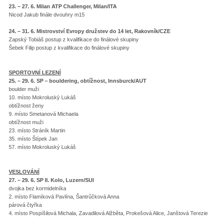
23. – 27. 6. Milan ATP Challenger, Milan/ITA
Nicod Jakub finále dvouhry m15
24. – 31. 6.
Mistrovství Evropy družstev do 14 let, Rakovník/CZE
Zapský Tobiáš postup z kvalifikace do finálové skupiny
Šebek Filip postup z kvalifikace do finálové skupiny
SPORTOVNÍ LEZENÍ
25. – 29. 6. SP – bouldering, obtížnost, Innsburck/AUT
boulder muži
10. místo Mokroluský Lukáš
obtížnost ženy
9. místo Smetanová Michaela
obtížnost muži
23. místo Stráník Martin
35. místo Štípek Jan
57. místo Mokroluský Lukáš
VESLOVÁNÍ
27. – 29. 6. SP II. Kolo, Luzern/SUI
dvojka bez kormidelníka
2. místo Flamíková Pavlína, Šantrůčková Anna
párová čtyřka
4. místo Pospíšilová Michala, Zavadilová Alžběta, Prokešová Alice, Janštová Terezie