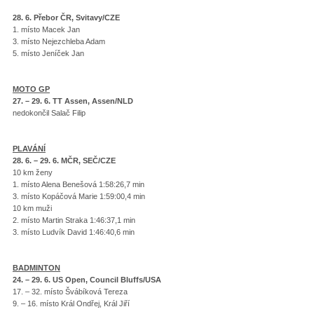
28. 6. Přebor ČR, Svitavy/CZE
1. místo Macek Jan
3. místo Nejezchleba Adam
5. místo Jeníček Jan
MOTO GP
27. – 29. 6. TT Assen, Assen/NLD
nedokončil Salač Filip
PLAVÁNÍ
28. 6. – 29. 6. MČR, SEČ/CZE
10 km ženy
1. místo Alena Benešová 1:58:26,7 min
3. místo Kopáčová Marie 1:59:00,4 min
10 km muži
2. místo Martin Straka 1:46:37,1 min
3. místo Ludvík David 1:46:40,6 min
BADMINTON
24. – 29. 6. US Open, Council Bluffs/USA
17. – 32. místo Švábíková Tereza
9. – 16. místo Král Ondřej, Král Jiří