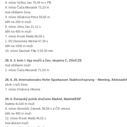
8. místo Výška Jan 76,49 m s PB
9. místo Čača Alexandr 73,10 m
hod oštěpem ženy
4. místo Sičaková Petra 58,60 m
běh na 200 m muži
8. místo Jirka Jan 21,12 s
běh na 400 m muži
7. místo Krsek Matěj 46,00 s
1. R2 Desenský Michal 47,30 s
běh na 1500 m muži
10. místo Sasínek Filip 3:34,30 min
28. 6. 3. kolo I. ligy mužů a žen, skupina C, Zlín/CZE
hod oštěpem muži
1. místo Čača Alexandr 71,63 m
28. 6. 29. Internationales Hofer Sparkassen Stabhochsprung – Meeting, Altdstadt
skok o tyči ženy
7. místo Ondrová Viktorie
29. 6. Evropský pohár družstev Madrid, Madrid/ESP
štafeta 4x100 m muži
6. místo Stromšík Zdenek 38,59 s a ČR rekord
běh na 400 m muži
12. místo Krsek Matěj 46,01 s
hod diskem muži