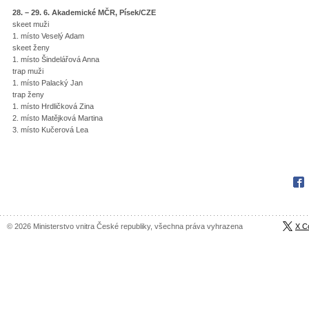
28. – 29. 6. Akademické MČR, Písek/CZE
skeet muži
1. místo Veselý Adam
skeet ženy
1. místo Šindelářová Anna
trap muži
1. místo Palacký Jan
trap ženy
1. místo Hrdličková Zina
2. místo Matějková Martina
3. místo Kučerová Lea
Fac
© 2026 Ministerstvo vnitra České republiky, všechna práva vyhrazena
X C