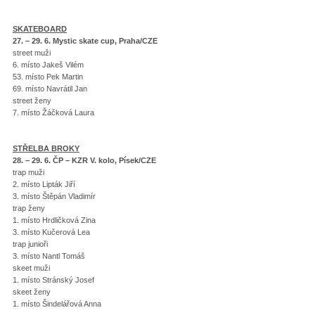
SKATEBOARD
27. – 29. 6. Mystic skate cup, Praha/CZE
street muži
6. místo Jakeš Vilém
53. místo Pek Martin
69. místo Navrátil Jan
street ženy
7. místo Žáčková Laura
STŘELBA BROKY
28. – 29. 6. ČP – KZR V. kolo, Písek/CZE
trap muži
2. místo Lipták Jiří
3. místo Štěpán Vladimír
trap ženy
1. místo Hrdličková Zina
3. místo Kučerová Lea
trap junioři
3. místo Nantl Tomáš
skeet muži
1. místo Stránský Josef
skeet ženy
1. místo Šindelářová Anna