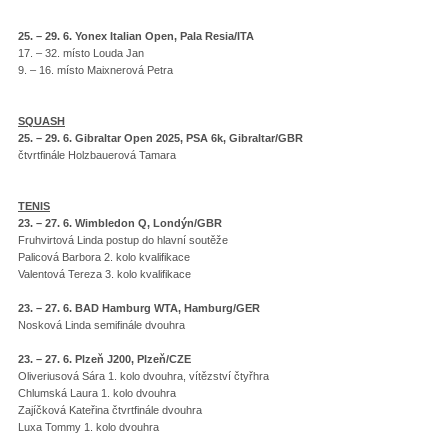
25. – 29. 6. Yonex Italian Open, Pala Resia/ITA
17. – 32. místo Louda Jan
9. – 16. místo Maixnerová Petra
SQUASH
25. – 29. 6. Gibraltar Open 2025, PSA 6k, Gibraltar/GBR
čtvrtfinále Holzbauerová Tamara
TENIS
23. – 27. 6. Wimbledon Q, Londýn/GBR
Fruhvirtová Linda postup do hlavní soutěže
Palicová Barbora 2. kolo kvalifikace
Valentová Tereza 3. kolo kvalifikace
23. – 27. 6. BAD Hamburg WTA, Hamburg/GER
Nosková Linda semifinále dvouhra
23. – 27. 6. Plzeň J200, Plzeň/CZE
Oliveriusová Sára 1. kolo dvouhra, vítězství čtyřhra
Chlumská Laura 1. kolo dvouhra
Zajíčková Kateřina čtvrtfinále dvouhra
Luxa Tommy 1. kolo dvouhra