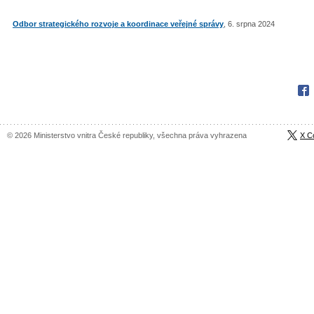
Odbor strategického rozvoje a koordinace veřejné správy
, 6. srpna 2024
Fac
© 2026 Ministerstvo vnitra České republiky, všechna práva vyhrazena
X C