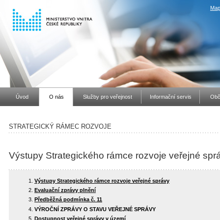
Map
Úvod
O nás
Služby pro veřejnost
Informační servis
Obč
STRATEGICKÝ RÁMEC ROZVOJE
Výstupy Strategického rámce rozvoje veřejné spr
Výstupy Strategického rámce rozvoje veřejné správy
Evaluační zprávy plnění
Předběžná podmínka č. 11
VÝROČNÍ ZPRÁVY O STAVU VEŘEJNÉ SPRÁVY
Dostupnost veřejné správy v území