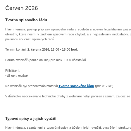
Červen 2026
Tvorba spisového řádu
Hlavní témata: postup přípravy spisového řádu v souladu s novými legislativními pož
oblastmi, které nesmí v žádném spisovém řádu chybět, a s nejčastějšími nedostatky, d
povinnou součástí spisových řádů.
Termín konání:
2. června 2026, 13:00 - 15:00 hod.
Forma: webinář (pouze on-line) pro max. 1000 účastníků
Přihlášení:
- již není možné
Na webináři byl prezentován materiál
Tvorba spisového řádu
(pdf, 817 kB).
V důsledku neočekávané technické chyby z webináře nebyl pořízen záznam, za což s
Typové spisy a jejich využití
Hlavní témata: seznámení s typovými spisy a účelem jejich využití, vysvětlení struktu