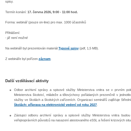
spisy.
Termín konání:
17. června 2026, 9:00 - 11:00 hod.
Forma: webinář (pouze on-line) pro max. 1000 účastníků
Přihlášení:
- již není možné
Na webináři byl prezentován materiál
Typové spisy
(pdf, 1,5 MB).
Z webináře byl pořízen
záznam
.
Další vzdělávací aktivity
Odbor archivní správy a spisové služby Ministerstva vnitra se v prvním pol
Ministerstva školství, mládeže a tělovýchovy pořádaných prezenčně v jednotli
služby ve školách a školských zařízeních. Organizaci seminářů zajišťuje Střed
školách: příprava na elektronické vedení od roku 2027
.
Zástupci odboru archivní správy a spisové služby Ministerstva vnitra budo
veřejnoprávních původců na nasazení atestovaného eSSL a řešení krizových situa