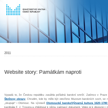
2011
Website story: Památkám naproti
Vypadá to, že Českou republiku zasáhla pořádná barokní smršť. Zatímco v Praze 
Škrétovy obrazy
, Chrudim, kde by mělo být otevřeno Muzeum barokních soch, se r
„okupuje“ i Olomouc. Na výstavě
Olomoucké baroko/Výtvarná kultura 1620–178
kardinála F. J. Troyera a zhlédnout k němu zajímavý dokument. Video je k dispozici 