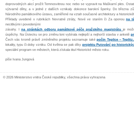
doprovodných akcí prožít Temnosvitnou noc nebo se vypravit na Maškarní ples. Osta
výtvarné dílny, a v jedné z dalších vznikaly dokonce barokní šperky. Do března zů
Národního památkového ústavu, zaměřené na vztah současné architektury a historickéh
Příklady uvedené v rubrikách Nevratné ztráty, Nové ve starém či Za oponou
na 
necitlivými i povedenými
zásahy. I
na stránkách odboru památkové péče pražského magistrátu
je mož
úspěchy. Na Ústecku se pro změnu loni vybírala nejlepší a nejhorší stavba v anketě
pr
Čech vás kromě právě zmíněného projektu seznamuje také
počin Teplice – Teplitz
lokality, typu či doby vzniku. Od května se pak díky
projektu Putování po historick
speciální program ve městech, která získala titul Historické město roku.
píše Ivana Jungová
© 2026 Ministerstvo vnitra České republiky, všechna práva vyhrazena