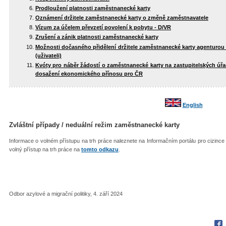
Prodloužení platnosti zaměstnanecké karty
Oznámení držitele zaměstnanecké karty o změně zaměstnavatele
Vízum za účelem převzetí povolení k pobytu - D/VR
Zrušení a zánik platnosti zaměstnanecké karty
Možnosti dočasného přidělení držitele zaměstnanecké karty agenturou 
(uživateli)
Kvóty pro náběr žádostí o zaměstnanecké karty na zastupitelských ú
dosažení ekonomického přínosu pro ČR
English
Zvláštní případy / neduální režim zaměstnanecké karty
Informace o volném přístupu na trh práce naleznete na Informačním portálu pro cizinc
volný přístup na trh práce na
tomto odkazu
.
Odbor azylové a migrační politiky, 4. září 2024
Fac