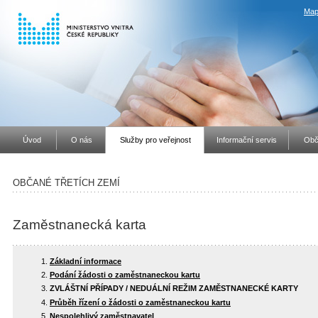
Map
Úvod
O nás
Služby pro veřejnost
Informační servis
Obč
OBČANÉ TŘETÍCH ZEMÍ
Zaměstnanecká karta
Základní informace
Podání žádosti o zaměstnaneckou kartu
ZVLÁŠTNÍ PŘÍPADY / NEDUÁLNÍ REŽIM ZAMĚSTNANECKÉ KARTY
Průběh řízení o žádosti o zaměstnaneckou kartu
Nespolehlivý zaměstnavatel