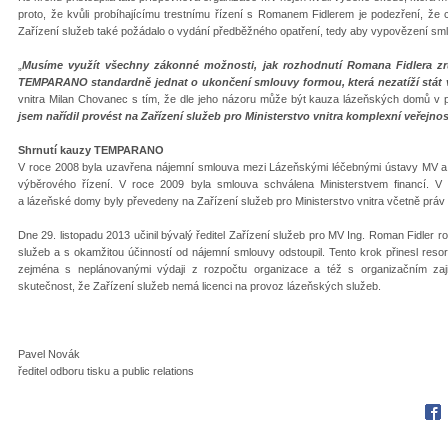
proto, že kvůli probíhajícímu trestnímu řízení s Romanem Fidlerem je podezření, že
Zařízení služeb také požádalo o vydání předběžného opatření, tedy aby vypovězení sm
„
Musíme využít všechny zákonné možnosti, jak rozhodnutí Romana Fidlera zruši
TEMPARANO standardně jednat o ukončení smlouvy formou, která nezatíží stát 
vnitra Milan Chovanec s tím, že dle jeho názoru může být kauza lázeňských domů v 
jsem nařídil provést na Zařízení služeb pro Ministerstvo vnitra komplexní veřejno
Shrnutí kauzy TEMPARANO
V roce 2008 byla uzavřena nájemní smlouva mezi Lázeňskými léčebnými ústavy MV 
výběrového řízení. V roce 2009 byla smlouva schválena Ministerstvem financí. 
a lázeňské domy byly převedeny na Zařízení služeb pro Ministerstvo vnitra včetně práv 
Dne 29. listopadu 2013 učinil bývalý ředitel Zařízení služeb pro MV Ing. Roman Fidler 
služeb a s okamžitou účinností od nájemní smlouvy odstoupil. Tento krok přinesl resor
zejména s neplánovanými výdaji z rozpočtu organizace a též s organizačním zaj
skutečnost, že Zařízení služeb nemá licenci na provoz lázeňských služeb.
Pavel Novák
ředitel odboru tisku a public relations
Fac