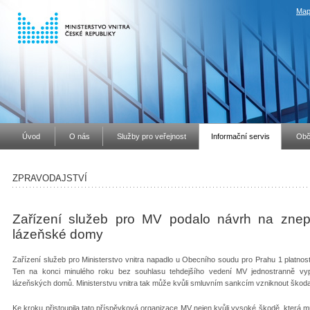
Map
Úvod
O nás
Služby pro veřejnost
Informační servis
Obč
ZPRAVODAJSTVÍ
Zařízení služeb pro MV podalo návrh na znep
lázeňské domy
Zařízení služeb pro Ministerstvo vnitra napadlo u Obecního soudu pro Prahu 1 platnos
Ten na konci minulého roku bez souhlasu tehdejšího vedení MV jednostranně v
lázeňských domů. Ministerstvu vnitra tak může kvůli smluvním sankcím vzniknout škoda
Ke kroku přistoupila tato příspěvková organizace MV nejen kvůli vysoké škodě, která m