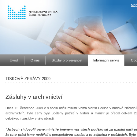
Map
Úvod
O nás
Služby pro veřejnost
Informační servis
Obč
TISKOVÉ ZPRÁVY 2009
Zásluhy v archivnictví
Dnes 15. července 2009 v 9 hodin udělil ministr vnitra Martin Pecina v budově Národ
archivnictví". Tyto ceny byly uděleny potřetí v historii a ministr je předal celke
celoživotní zásluhy v této oblasti.
"Já bych si dovolil pane ministře jménem nás všech poděkovat za uznání naší práce,
že tuto práci jsme nedělali s perspektivou uznání a to zejména v počátcích. Bylo