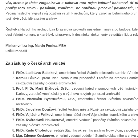
věc, kterou je třeba zorganizovat a uchovat toto nejen kulturní bohatství. Ať už
použiji toto slovo - posláním, koníčkem, ne obtížnou pracovní povinností"
, u
Pecina následně vyjevil svůj pozitivní vztah k archivům, který vznikl již během jeho pr
tvoří dvě věci: lidé a právě archivy.
Ředitelka Národního archivu Eva Drašarová provedla následně ministra po budově, kde v
desinfekční komoru, u které byly připraveny k desinfekci dokumenty ze sčítání lidu z ro
Ministr vnitra Ing. Martin Pecina, MBA
udělil medaili
Za zásluhy o české archivnictví
PhDr. Ladislavu Baletkovi
, emeritnímu řediteli Státního okresního archivu Vsetí
Karolu Bílkovi
, prom. hist., vedoucímu pracoviště Literárního archivu Pamá
celoživotní zásluhy o české archivnictví
Prof. PhDr. Marii Bláhové, DrSc.
, vedoucí katedry pomocných věd historickýc
Karlovy, za celoživotní zásluhy o výchovu nových generací archivářů
PhDr. Vladimíru Bystrickému, CSc.
, emeritnímu řediteli Státního oblastní
archivnictví
PhDr. Jaroslavu Doušovi
, řediteli Archivu města Plzně, za celoživotní zásluhy o
PhDr. Vojtěchu Fejlkovi
, emeritnímu náčelníkovi Vojenského historického archivu
PhDr. Květoslavě Haubertové
, emeritní vedoucí pobočky Státního oblastního a
zásluhy o české archivnictví
PhDr. Karlu Chobotovi
, řediteli Státního okresního archivu Nový Jičín, za celož
Mgr. Zdence Kociánové
, emeritní vedoucí oddělení Státního oblastního archivu 