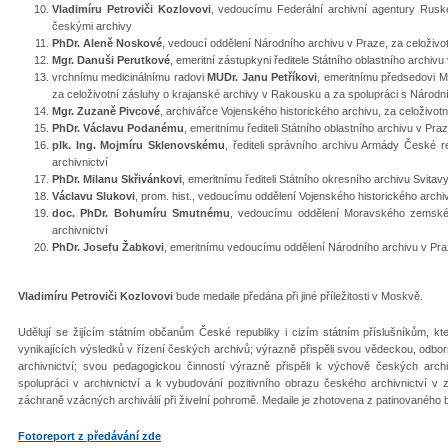
Vladimíru Petroviči Kozlovovi
, vedoucímu Federální archivní agentury Rusk
českými archivy
PhDr. Aleně Noskové
, vedoucí oddělení Národního archivu v Praze, za celoživot
Mgr. Danuši Perutkové
, emeritní zástupkyni ředitele Státního oblastního archivu
vrchnímu medicinálnímu radovi
MUDr. Janu Petříkovi
, emeritnímu předsedovi 
za celoživotní zásluhy o krajanské archivy v Rakousku a za spolupráci s Národ
Mgr. Zuzaně Pivcové
, archivářce Vojenského historického archivu, za celoživotn
PhDr. Václavu Podanému
, emeritnímu řediteli Státního oblastního archivu v Pra
plk. Ing. Mojmíru Sklenovskému
, řediteli správního archivu Armády České r
archivnictví
PhDr. Milanu Skřivánkovi
, emeritnímu řediteli Státního okresního archivu Svitav
Václavu Slukovi
, prom. hist., vedoucímu oddělení Vojenského historického archiv
doc. PhDr. Bohumíru Smutnému
, vedoucímu oddělení Moravského zemskéh
archivnictví
PhDr. Josefu Žabkovi
, emeritnímu vedoucímu oddělení Národního archivu v Praz
Vladimíru Petroviči Kozlovovi
bude medaile předána při jiné příležitosti v Moskvě.
Udělují se žijícím státním občanům České republiky i cizím státním příslušníkům, kteř
vynikajících výsledků v řízení českých archivů; výrazně přispěli svou vědeckou, odbo
archivnictví; svou pedagogickou činností výrazně přispěli k výchově českých arch
spolupráci v archivnictví a k vybudování pozitivního obrazu českého archivnictví v za
záchraně vzácných archiválií při živelní pohromě. Medaile je zhotovena z patinovanéh
Fotoreport z předávání zde