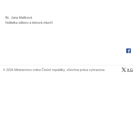
Bc. Jana Malíková
ředitelka odboru a tisková mluvčí
Fac
© 2026 Ministerstvo vnitra České republiky, všechna práva vyhrazena
X C