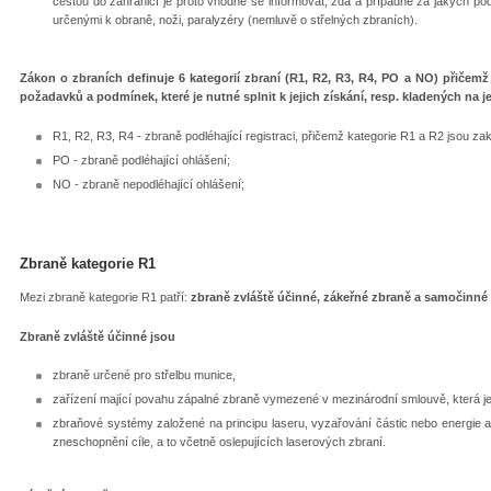
cestou do zahraničí je proto vhodné se informovat, zda a případně za jakých 
určenými k obraně, noži, paralyzéry (nemluvě o střelných zbraních).
Zákon o zbraních definuje 6 kategorií zbraní (R1, R2, R3, R4, PO a NO) přičemž
požadavků a podmínek, které je nutné splnit k jejich získání, resp. kladených na jej
R1, R2, R3, R4 - zbraně podléhající registraci, přičemž kategorie R1 a R2 jsou z
PO - zbraně podléhající ohlášení;
NO - zbraně nepodléhající ohlášení;
Zbraně kategorie R1
Mezi zbraně kategorie R1 patří:
zbraně zvláště účinné, zákeřné zbraně a samočinné
Zbraně zvláště účinné jsou
zbraně určené pro střelbu munice,
zařízení mající povahu zápalné zbraně vymezené v mezinárodní smlouvě, která je s
zbraňové systémy založené na principu laseru, vyzařování částic nebo energie 
zneschopnění cíle, a to včetně oslepujících laserových zbraní.