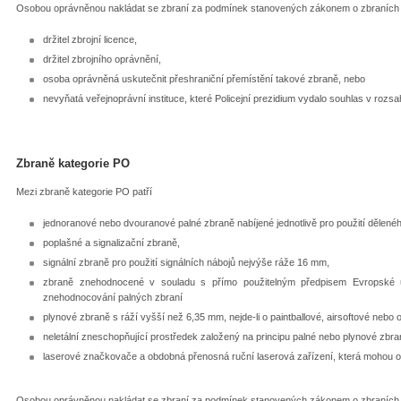
Osobou oprávněnou nakládat se zbraní za podmínek stanovených zákonem o zbraních je
držitel zbrojní licence,
držitel zbrojního oprávnění,
osoba oprávněná uskutečnit přeshraniční přemístění takové zbraně, nebo
nevyňatá veřejnoprávní instituce, které Policejní prezidium vydalo souhlas v rozs
Zbraně kategorie PO
Mezi zbraně kategorie PO patří
jednoranové nebo dvouranové palné zbraně nabíjené jednotlivě pro použití děleného
poplašné a signalizační zbraně,
signální zbraně pro použití signálních nábojů nejvýše ráže 16 mm,
zbraně znehodnocené v souladu s přímo použitelným předpisem Evropské un
znehodnocování palných zbraní
plynové zbraně s ráží vyšší než 6,35 mm, nejde-li o paintballové, airsoftové nebo
neletální zneschopňující prostředek založený na principu palné nebo plynové zbra
laserové značkovače a obdobná přenosná ruční laserová zařízení, která mohou os
Osobou oprávněnou nakládat se zbraní za podmínek stanovených zákonem o zbraních j