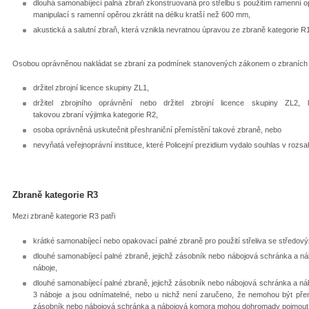
dlouhá samonabíjecí palná zbraň zkonstruovaná pro střelbu s použitím ramenní 
manipulací s ramenní opěrou zkrátit na délku kratší než 600 mm,
akustická a salutní zbraň, která vznikla nevratnou úpravou ze zbraně kategorie R
Osobou oprávněnou nakládat se zbraní za podmínek stanovených zákonem o zbraních je
držitel zbrojní licence skupiny ZL1,
držitel zbrojního oprávnění nebo držitel zbrojní licence skupiny ZL
takovou zbraní výjimka kategorie R2,
osoba oprávněná uskutečnit přeshraniční přemístění takové zbraně, nebo
nevyňatá veřejnoprávní instituce, které Policejní prezidium vydalo souhlas v rozs
Zbraně kategorie R3
Mezi zbraně kategorie R3 patři
krátké samonabíjecí nebo opakovací palné zbraně pro použití střeliva se středo
dlouhé samonabíjecí palné zbraně, jejichž zásobník nebo nábojová schránka a 
náboje,
dlouhé samonabíjecí palné zbraně, jejichž zásobník nebo nábojová schránka a 
3 náboje a jsou odnímatelné, nebo u nichž není zaručeno, že nemohou být přem
zásobník nebo nábojová schránka a nábojová komora mohou dohromady pojmout 