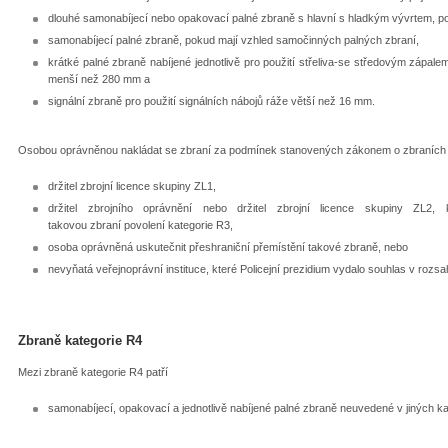
dlouhé samonabíjecí nebo opakovací palné zbraně s hlavní s hladkým vývrtem, p
samonabíjecí palné zbraně, pokud mají vzhled samočinných palných zbraní,
krátké palné zbraně nabíjené jednotlivě pro použití střeliva-se středovým zápale
menší než 280 mm a
signální zbraně pro použití signálních nábojů ráže větší než 16 mm.
Osobou oprávněnou nakládat se zbraní za podmínek stanovených zákonem o zbraních je
držitel zbrojní licence skupiny ZL1,
držitel zbrojního oprávnění nebo držitel zbrojní licence skupiny ZL
takovou zbraní povolení kategorie R3,
osoba oprávněná uskutečnit přeshraniční přemístění takové zbraně, nebo
nevyňatá veřejnoprávní instituce, které Policejní prezidium vydalo souhlas v rozs
Zbraně kategorie R4
Mezi zbraně kategorie R4 patří
samonabíjecí, opakovací a jednotlivě nabíjené palné zbraně neuvedené v jiných ka