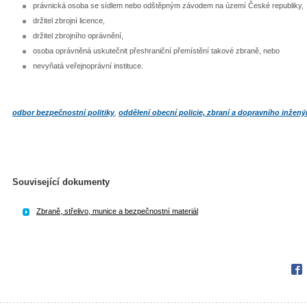
právnická osoba se sídlem nebo odštěpným závodem na území České republiky,
držitel zbrojní licence,
držitel zbrojního oprávnění,
osoba oprávněná uskutečnit přeshraniční přemístění takové zbraně, nebo
nevyňatá veřejnoprávní instituce.
odbor bezpečnostní politiky
,
oddělení obecní policie, zbraní a dopravního inženýr
Související dokumenty
Zbraně, střelivo, munice a bezpečnostní materiál
Fac