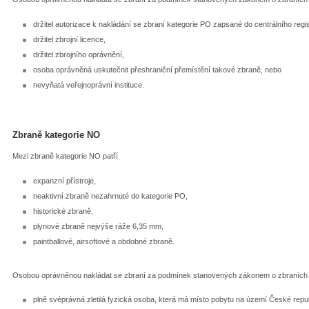
držitel autorizace k nakládání se zbraní kategorie PO zapsané do centrálního regi
držitel zbrojní licence,
držitel zbrojního oprávnění,
osoba oprávněná uskutečnit přeshraniční přemístění takové zbraně, nebo
nevyňatá veřejnoprávní instituce.
Zbraně kategorie NO
Mezi zbraně kategorie NO patří
expanzní přístroje,
neaktivní zbraně nezahrnuté do kategorie PO,
historické zbraně,
plynové zbraně nejvýše ráže 6,35 mm,
paintballové, airsoftové a obdobné zbraně.
Osobou oprávněnou nakládat se zbraní za podmínek stanovených zákonem o zbraních j
plně svéprávná zletilá fyzická osoba, která má místo pobytu na území České repub