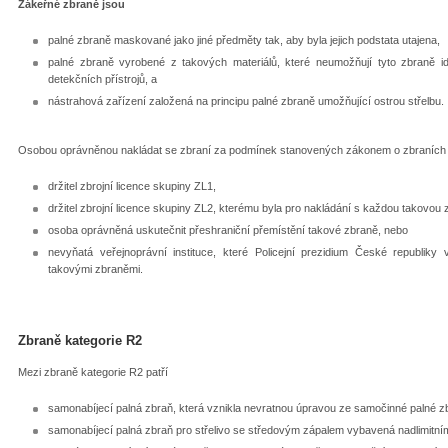
Zákeřné zbraně jsou
palné zbraně maskované jako jiné předměty tak, aby byla jejich podstata utajena,
palné zbraně vyrobené z takových materiálů, které neumožňují tyto zbraně id
detekčních přístrojů, a
nástrahová zařízení založená na principu palné zbraně umožňující ostrou střelbu.
Osobou oprávněnou nakládat se zbraní za podmínek stanovených zákonem o zbraních je
držitel zbrojní licence skupiny ZL1,
držitel zbrojní licence skupiny ZL2, kterému byla pro nakládání s každou takovou
osoba oprávněná uskutečnit přeshraniční přemístění takové zbraně, nebo
nevyňatá veřejnoprávní instituce, které Policejní prezidium České republik
takovými zbraněmi.
Zbraně kategorie R2
Mezi zbraně kategorie R2 patří
samonabíjecí palná zbraň, která vznikla nevratnou úpravou ze samočinné palné z
samonabíjecí palná zbraň pro střelivo se středovým zápalem vybavená nadlimitn