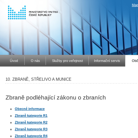
Map
Úvod
O nás
Služby pro veřejnost
Informační servis
Obč
10. ZBRANĚ, STŘELIVO A MUNICE
Zbraně podléhající zákonu o zbraních
Obecné informace
Zbraně kategorie R1
Zbraně kategorie R2
Zbraně kategorie R3
Zbraně kategorie R4