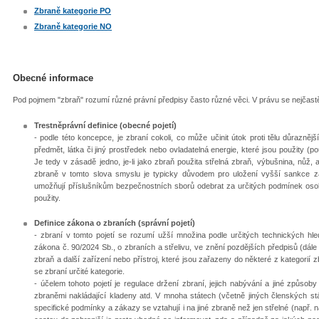
Zbraně kategorie PO
Zbraně kategorie NO
Obecné informace
Pod pojmem "zbraň" rozumí různé právní předpisy často různé věci. V právu se nejčastě
Trestněprávní definice (obecné pojetí)
- podle této koncepce, je zbraní cokoli, co může učinit útok proti tělu důrazněj
předmět, látka či jiný prostředek nebo ovladatelná energie, které jsou použity (pou
Je tedy v zásadě jedno, je-li jako zbraň použita střelná zbraň, výbušnina, nůž, 
zbraně v tomto slova smyslu je typicky důvodem pro uložení vyšší sankce za 
umožňují příslušníkům bezpečnostních sborů odebrat za určitých podmínek oso
použity.
Definice zákona o zbraních (správní pojetí)
- zbraní v tomto pojetí se rozumí užší množina podle určitých technických hl
zákona č. 90/2024 Sb., o zbraních a střelivu, ve znění pozdějších předpisů (dále
zbraň a další zařízení nebo přístroj, které jsou zařazeny do některé z kategorií 
se zbraní určité kategorie.
- účelem tohoto pojetí je regulace držení zbraní, jejich nabývání a jiné způsob
zbraněmi nakládající kladeny atd. V mnoha státech (včetně jiných členských stát
specifické podmínky a zákazy se vztahují i na jiné zbraně než jen střelné (např. 