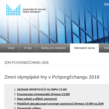
Map
Úvod
O nás
Služby pro veřejnost
Informační servis
Obč
ZOH PCHJONGČCHANG 2018
Zimní olympijské hry v Pchjongčchangu 2018
SEZNAM SPORTOVCŮ OLYMPU CS MV
Fotoseznam olympioniků Olympu CS MV
Data odletů a příletů sportovců
Průběžně aktualizovaný program sportovců Olympu CS MV na ZOH
Olympijské střípky