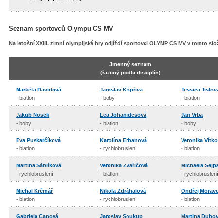
Seznam sportovců Olympu CS MV
Na letošní XXIII. zimní olympijské hry odjíždí sportovci OLYMP CS MV v tomto slo
Jmenný seznam
(řazený podle disciplín)
Markéta Davidová
Jaroslav Kopřiva
Jessica Jislov
- biatlon
- boby
- biatlon
Jakub Nosek
Lea Johanidesová
Jan Vrba
- boby
- biatlon
- boby
Eva Puskarčíková
Karolína Erbanová
Veronika Vítk
- biatlon
- rychlobruslení
- biatlon
Martina Sáblíková
Veronika Zvařičová
Michaela Sejp
- rychlobruslení
- biatlon
- rychlobruslení
Michal Krčmář
Nikola Zdráhalová
Ondřej Morav
- biatlon
- rychlobruslení
- biatlon
Gabriela Capová
Jaroslav Soukup
Martina Dubo