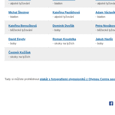
- alpské lyžování
- biatlon
- alpské lyžová
Michal Šlesingr
Kateřina Pauláthová
Adam Václaví
- biatlon
- alpské lyžování
- biatlon
Kateřina Beroušková
Dominik Dvořák
Petra Nováko
- běžecké lyžování
- boby
- běžecké lyžo
David Egydy
Roman Koudelka
Jakub Havlín
- boby
- skoky na lyžích
- boby
Čestmír Kožíšek
- skoky na lyžích
Tady si můžete prohlédnout
plakát s fotografiemi olympioniků z Olympu Centra sp
Fac