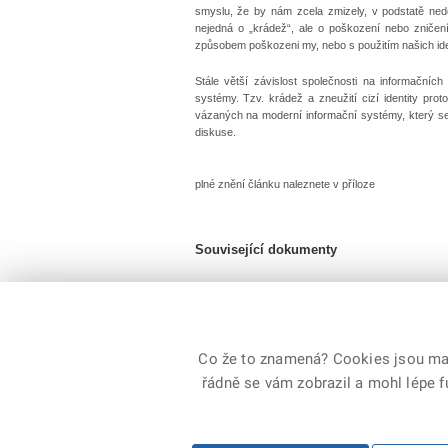
smyslu, že by nám zcela zmizely, v podstatě ne
nejedná o „krádež“, ale o poškození nebo zničení)
způsobem poškozeni my, nebo s použitím našich iden
Stále větší závislost společnosti na informačních
systémy. Tzv. krádež a zneužití cizí identity pro
vázaných na moderní informační systémy, který s
diskuse.
plné znění článku naleznete v příloze
Související dokumenty
ScheinostKarab - identity.pdf
Velikost souboru: 340,1 KB / formát PDF
Co že to znamená? Cookies jsou malé
řádně se vám zobrazil a mohl lépe 