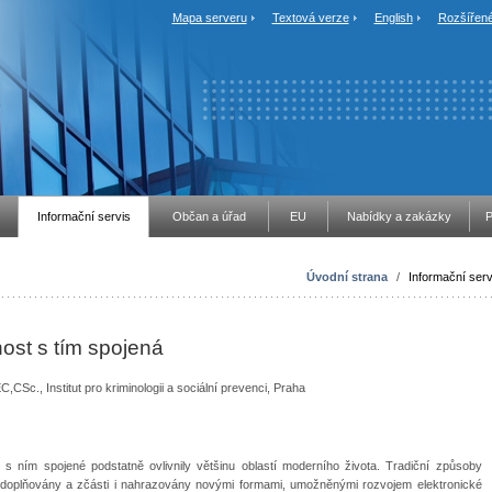
Mapa serveru
Textová verze
English
Rozšířené
Informační servis
Občan a úřad
EU
Nabídky a zakázky
P
Úvodní strana
/
Informační serv
nnost s tím spojená
., Institut pro kriminologii a sociální prevenci, Praha
 ním spojené podstatně ovlivnily většinu oblastí moderního života. Tradiční způsoby
u doplňovány a zčásti i nahrazovány novými formami, umožněnými rozvojem elektronické