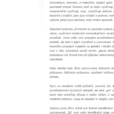
komunikace, internetu, e-mailového spojení apod
pachatelé trestné činnosti, kteří je nejen využívají
neoprávněně využívají, resp. zneužívají uložené 
klasické a tradiční, jako jsou krádež a podvod, moh
způsob, jakým jsou páchány, tedy modus operandi.
Spáchání podvodu, při kterém se pachatel vydává z
stává, využívá-li moderních komunikačních strukt
prostředí. Jsme stále více propojeni prostřednict
podobě, ale také k jejich vytváření a uchovávání.
okamžiku propojení subjektů na globální i lokální úr
Levi v této souvislosti použil termín „glocal dim
podstatnou roli. Kromě toho při přijímání elektronic
odesilatele.
Naše identita byla dříve potvrzována listinnými
průkazem, řidičským průkazem, spořitelní knížkou 
držitele.
Nyní, ve virtuálním světě počítačů, serverů, sítí,
prostřednictvím fyzických dokladů, ale také „jen“ 
které nám umožňují přístup k našim účtům, k naší
mobilního telefonu, vstup do databází k údajům, kte
Zatímco jsme dříve drželi své listinné identifikační
zaznamenali, „žijí“ nyní naše identifikační údaje 