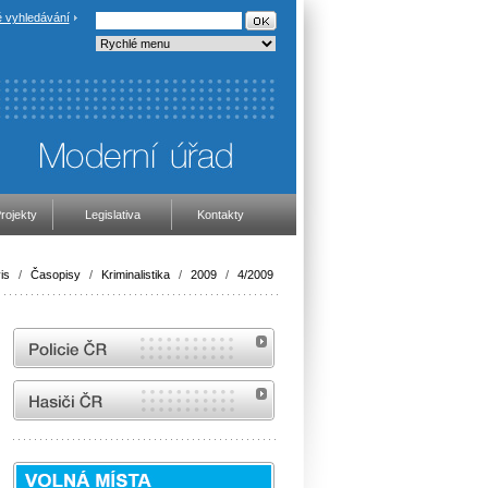
 vyhledávání
rojekty
Legislativa
Kontakty
is
/
Časopisy
/
Kriminalistika
/
2009
/
4/2009
internetové stránky Policie ČR
internetové stránky Hasiči ČR