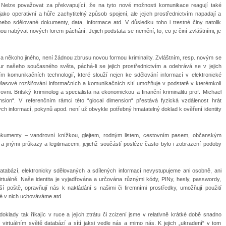
. Nelze považovat za překvapující, že na tyto nové možnosti komunikace reagují také
 jako operativní a hůře zachytitelný způsob spojení, ale jejich prostřednictvím napadají a
nebo sdělované dokumenty, data, informace atd. V důsledku toho i trestné činy natolik
ou nabývat nových forem páchání. Jejich podstata se nemění, to, co je činí zvláštními, je
a někoho jiného, není žádnou zbrusu novou formou kriminality. Zvláštním, resp. novým se
ur našeho současného světa, páchá-li se jejich prostřednictvím a odehrává se v jejich
vím komunikačních technologií, které slouží nejen ke sdělování informací v elektronické
 Masové rozšiřování informačních a komunikačních sítí umožňuje v podstatě v kterémkoli
ovni. Britský kriminolog a specialista na ekonomickou a finanční kriminalitu prof. Michael
ension“. V referenčním rámci této “glocal dimension“ přestává fyzická vzdálenost hrát
kých informací, pokynů apod. není už obvykle potřebný hmatatelný doklad k ověření identity
 dokumenty – vandrovní knížkou, glejtem, rodným listem, cestovním pasem, občanským
a jinými průkazy a legitimacemi, jejichž součástí posléze často bylo i zobrazení podoby
 databází, elektronicky sdělovaných a sdílených informací nevystupujeme ani osobně, ani
virtuálně. Naše identita je vyjadřována a určována různými kódy, PINy, hesly, passwordy,
 poště, opravňují nás k nakládání s našimi či firemními prostředky, umožňují použití
ré v nich uchováváme atd.
 doklady tak říkajíc v ruce a jejich ztrátu či zcizení jsme v relativně krátké době snadno
ve virtuálním světě databází a sítí jaksi vedle nás a mimo nás. K jejich „ukradení“ v tom