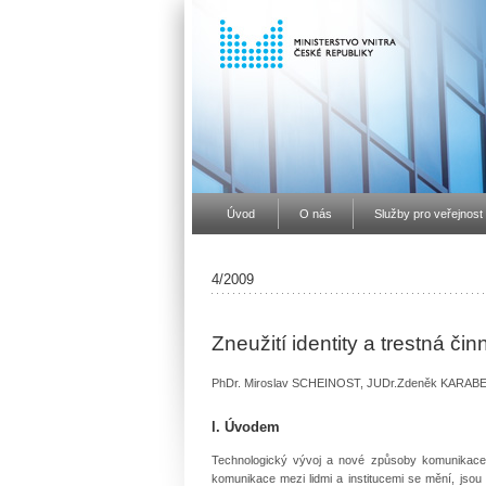
Úvod
O nás
Služby pro veřejnost
4/2009
Zneužití identity a trestná či
PhDr. Miroslav SCHEINOST, JUDr.Zdeněk KARABEC,CSc
l. Úvodem
Technologický vývoj a nové způsoby komunikace s
komunikace mezi lidmi a institucemi se mění, jso