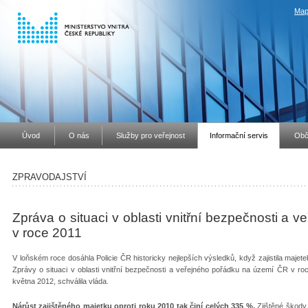
Map
Úvod
O nás
Služby pro veřejnost
Informační servis
Obč
ZPRAVODAJSTVÍ
Zpráva o situaci v oblasti vnitřní bezpečnosti a
v roce 2011
V loňském roce dosáhla Policie ČR historicky nejlepších výsledků, když zajistila majet
Zprávy o situaci v oblasti vnitřní bezpečnosti a veřejného pořádku na území ČR v ro
května 2012, schválila vláda.
Nárůst zajištěného majetku oproti roku 2010 tak činí celých
335 %.
Zjištěné škody