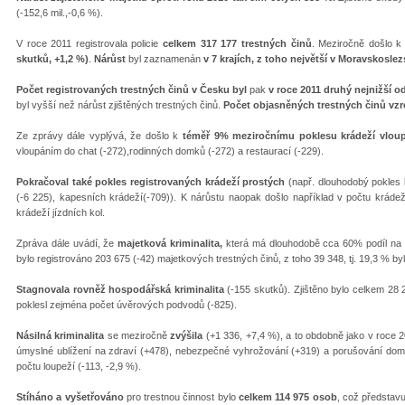
(-152,6 mil.,-0,6 %).
V roce 2011 registrovala policie
celkem 317 177 trestných činů
. Meziročně došlo k
skutků, +1,2 %)
.
Nárůst
byl zaznamenán
v 7 krajích,
z toho největší v Moravskoslez
Počet registrovaných trestných činů v Česku byl
pak
v roce 2011 druhý nejnižší o
byl vyšší než nárůst zjištěných trestných činů.
Počet objasněných trestných činů vzro
Ze zprávy dále vyplývá, že došlo k
téměř 9% meziročnímu poklesu krádeží vlo
vloupáním do chat (-272),rodinných domků (-272) a restaurací (-229).
Pokračoval také pokles registrovaných krádeží prostých
(např. dlouhodobý
pokles 
(-6 225), kapesních krádeží(-709)). K nárůstu naopak došlo například v počtu kráde
krádeží jízdních kol.
Zpráva dále uvádí, že
majetková kriminalita,
která má dlouhodobě cca 60% podíl na 
bylo registrováno 203 675 (-42) majetkových trestných činů, z toho 39 348, tj. 19,3 % by
Stagnovala rovněž hospodářská kriminalita
(-155 skutků). Zjištěno bylo celkem 28
poklesl zejména počet úvěrových podvodů (-825).
Násilná kriminalita
se meziročně
zvýšila
(+1 336, +7,4 %), a to obdobně jako v roce 
úmyslné ublížení na zdraví (+478), nebezpečné vyhrožování (+319) a porušování dom
počtu loupeží (-113, -2,9 %).
Stíháno a vyšetřováno
pro trestnou činnost bylo
celkem 114 975 osob
, což představu