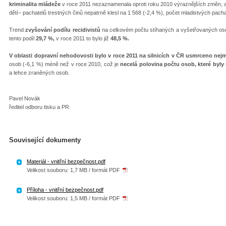
kriminalita mládeže
v roce 2011 nezaznamenala oproti roku 2010 výraznějších změn, a t
dětí– pachatelů trestných činů nepatrně klesl na 1 568 (-2,4 %), počet mladistvých pacha
Trend
zvyšování podílu recidivistů
na celkovém počtu stíhaných a vyšetřovaných osob
tento podíl
29,7 %,
v roce 2011 to bylo již
48,5 %.
V oblasti dopravní nehodovosti bylo v roce 2011 na silnicích v ČR usmrceno ne
osob (-6,1 %) méně než v roce 2010, což je
necelá polovina počtu osob, které byl
a lehce zraněných osob.
Pavel Novák
ředitel odboru tisku a PR
Související dokumenty
Materiál - vnitřní bezpečnost.pdf
Velikost souboru: 1,7 MB / formát PDF
Příloha - vnitřní bezpečnost.pdf
Velikost souboru: 1,5 MB / formát PDF