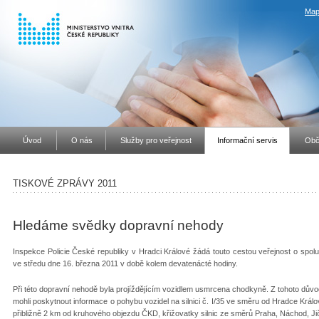
Map
Úvod
O nás
Služby pro veřejnost
Informační servis
Obč
TISKOVÉ ZPRÁVY 2011
Hledáme svědky dopravní nehody
Inspekce Policie České republiky v Hradci Králové žádá touto cestou veřejnost o spolu
ve středu dne 16. března 2011 v době kolem devatenácté hodiny.
Při této dopravní nehodě byla projíždějícím vozidlem usmrcena chodkyně. Z tohoto dův
mohli poskytnout informace o pohybu vozidel na silnici č. I/35 ve směru od Hradce Král
přibližně 2 km od kruhového objezdu ČKD, křižovatky silnic ze směrů Praha, Náchod, Ji