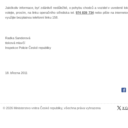
Jakékoliv informace, byť zdánlivě nedůležité, o pohybu chodců a vozidel v uvedené loka
volejte, prosím, na linku operačního střediska tel.
974 839 734
nebo pište na interneto
využijte bezplatnou telefonní linku 158.
Radka Sandorová
tisková mluvčí
Inspekce Policie České republiky
18. března 2011
Fac
© 2026 Ministerstvo vnitra České republiky, všechna práva vyhrazena
X C