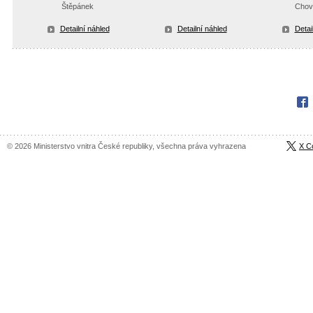
Štěpánek
Chov
Detailní náhled
Detailní náhled
Detai
Fac
© 2026 Ministerstvo vnitra České republiky, všechna práva vyhrazena
X C