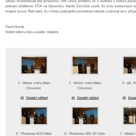
Situaci okomentovali oba příslušníci. Petr Lessy prohlásil, že o uvolnění z funkce pož
policejní přidělenec PČR na Slovensku. Martin Červíček uvedl, že svou budoucnost nev
krajské úrovni. Řekl také, že o funkci policejního prezidenta nebude uvažovat ani v pří
Pavel Novák
ředitel odboru tisku a public relations
1 - Ministr vnitra Milan
2 - Ministr vnitra Milan
3 - plk. 
Chovanec
Chovanec
Detailní náhled
Detailní náhled
Detai
5 - Předseda NOS Milan
6 - Předseda UBS Jiří Vítek
7 - Ministr 