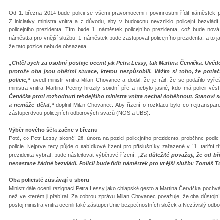
Od 1. března 2014 bude policii se všemi pravomocemi i povinnostmi řídit náměstek p
Z iniciativy ministra vnitra a z důvodu, aby v budoucnu nevzniklo policejní bezvlá
policejního prezidenta. Tím bude 1. náměstek policejního prezidenta, což bude nová
náměstka pro vnější službu. 1. náměstek bude zastupovat policejního prezidenta, a to ja
že tato pozice nebude obsazena.
„Chtěl bych za osobní postoje ocenit jak Petra Lessy, tak Martina Červíčka. Uvěd
protože oba jsou oběťmi situace, kterou nezpůsobili. Vážím si toho, že potlač
policie,“
uvedl ministr vnitra Milan Chovanec a dodal, že je rád, že se podařilo vyřeš
ministra vnitra Martina Peciny hrozily soudní pře a nebylo jasné, kdo má policii vés
Červíčka proti rozhodnutí tehdejšího ministra vnitra nechal doběhnout. Stanoví se 
a nemůže dělat,“
doplnil Milan Chovanec. Aby řízení o rozkladu bylo co nejtranspar
zástupci dvou policejních odborových svazů (NOS a UBS).
Výběr nového šéfa začne v březnu
Poté, co Petr Lessy skončí 28. února na pozici policejního prezidenta, proběhne pod
policie. Nejprve tedy půjde o nabídkové řízení pro příslušníky zařazené v 11. tarifní 
prezidenta vybrat, bude následovat výběrové řízení.
„Za důležité považuji, že od b
nenastane žádné bezvládí. Policii bude řídit náměstek pro vnější službu Tomáš T
Oba policisté zůstávají u sboru
Ministr dále ocenil rezignaci Petra Lessy jako chlapské gesto a Martina Červíčka pochválil
než ve kterém ji přebíral. Za dobrou zprávu Milan Chovanec považuje, že oba důstojníci
postoj ministra vnitra ocenili také zástupci Unie bezpečnostních složek a Nezávislý od