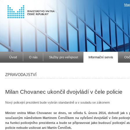
Map
Úvod
O nás
Služby pro veřejnost
Informační servis
Obč
ZPRAVODAJSTVÍ
Milan Chovanec ukončil dvojvládí v čele policie
Nový policejní prezident bude vybrán standardně a v souladu se zákonem
Ministr vnitra Milan Chovanec se dnes, ve středu 5. února 2014, dohodl jak s 
současným náměstkem Martinem Červíčkem na vyřešení dvojvládí v čele policejní
na funkci policejního prezidenta a bude se připravovat jako budoucí policejní at
policie nebude usilovat ani Martin Červíček.