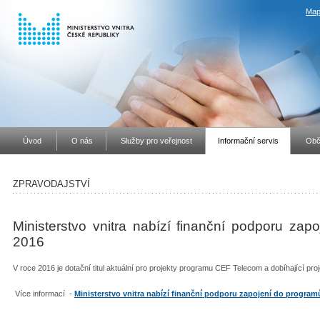
Map
Úvod
O nás
Služby pro veřejnost
Informační servis
Obč
ZPRAVODAJSTVÍ
Ministerstvo vnitra nabízí finanční podporu za
2016
V roce 2016 je dotační titul aktuální pro projekty programu CEF Telecom a dobíhající p
Více informací -
Ministerstvo vnitra nabízí finanční podporu zapojení do program