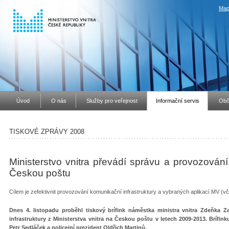
Map
Úvod
O nás
Služby pro veřejnost
Informační servis
Obč
TISKOVÉ ZPRÁVY 2008
Ministerstvo vnitra převádí správu a provozování
Českou poštu
Cílem je zefektivnit provozování komunikační infrastruktury a vybraných aplikací MV (v
Dnes 4. listopadu proběhl tiskový brífink náměstka ministra vnitra Zdeňka 
infrastruktury z Ministerstva vnitra na Českou poštu v letech 2009-2013. Brífink
Petr Sedláček a policejní prezident Oldřich Martinů.