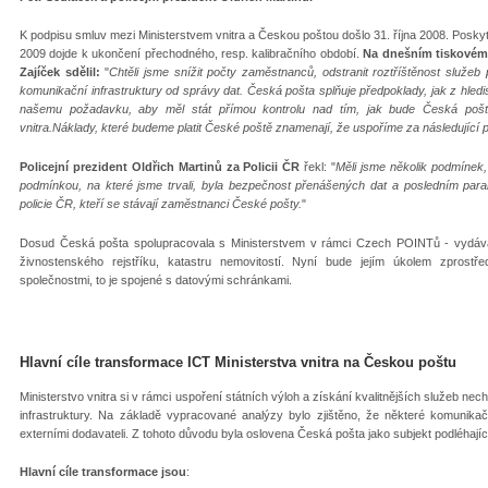
K podpisu smluv mezi Ministerstvem vnitra a Českou poštou došlo 31. října 2008. Poskyt
2009 dojde k ukončení přechodného, resp. kalibračního období.
Na dnešním tiskovém 
Zajíček sdělil:
"
Chtěli jsme snížit počty zaměstnanců, odstranit roztříštěnost služeb
komunikační infrastruktury od správy dat. Česká pošta splňuje předpoklady, jak z hledi
našemu požadavku, aby měl stát přímou kontrolu nad tím, jak bude Česká pošta
vnitra.Náklady, které budeme platit České poště znamenají, že uspoříme za následující pě
Policejní prezident Oldřich Martinů za Policii ČR
řekl: "
Měli jsme několik podmínek,
podmínkou, na které jsme trvali, byla bezpečnost přenášených dat a posledním par
policie ČR, kteří se stávají zaměstnanci České pošty.
"
Dosud Česká pošta spolupracovala s Ministerstvem v rámci Czech POINTů - vydávala
živnostenského rejstříku, katastru nemovitostí. Nyní bude jejím úkolem zprostř
společnostmi, to je spojené s datovými schránkami.
Hlavní cíle transformace ICT Ministerstva vnitra na Českou poštu
Ministerstvo vnitra si v rámci uspoření státních výloh a získání kvalitnějších služeb 
infrastruktury. Na základě vypracované analýzy bylo zjištěno, že některé komunikač
externími dodavateli. Z tohoto důvodu byla oslovena Česká pošta jako subjekt podléhající 
Hlavní cíle transformace jsou
: