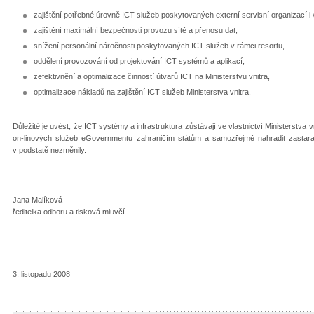
zajištění potřebné úrovně ICT služeb poskytovaných externí servisní organizací i 
zajištění maximální bezpečnosti provozu sítě a přenosu dat,
snížení personální náročnosti poskytovaných ICT služeb v rámci resortu,
oddělení provozování od projektování ICT systémů a aplikací,
zefektivnění a optimalizace činností útvarů ICT na Ministerstvu vnitra,
optimalizace nákladů na zajištění ICT služeb Ministerstva vnitra.
Důležité je uvést, že ICT systémy a infrastruktura zůstávají ve vlastnictví Ministerstva
on-linových služeb eGovernmentu zahraničím státům a samozřejmě nahradit zastaral
v podstatě nezměnily.
Jana Malíková
ředitelka odboru a tisková mluvčí
3. listopadu 2008