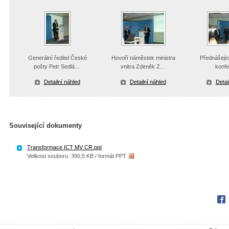
Generální ředitel České
Hovoří náměstek ministra
Přednášejíc
pošty Petr Sedlá...
vnitra Zdeněk Z...
konfe
Detailní náhled
Detailní náhled
Detai
Související dokumenty
Transformace ICT MV CR.ppt
Velikost souboru: 390,5 KB / formát PPT
Fac