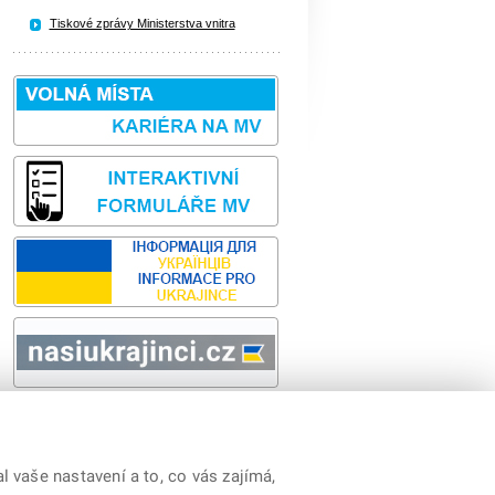
Tiskové zprávy Ministerstva vnitra
Sbírka zákonů
odk
y
|
Prohlášení o přístupnosti
|
Cookies
|
RSS
 vaše nastavení a to, co vás zajímá,