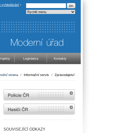
 vyhledávání
rojekty
Legislativa
Kontakty
odní strana
/
Informační servis
/
Zpravodajství
internetové stránky Policie ČR
internetové stránky Hasiči ČR
SOUVISEJÍCÍ ODKAZY