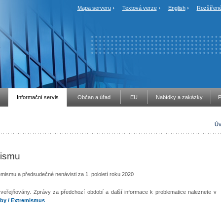
Mapa serveru
Textová verze
English
Rozšířené
Informační servis
Občan a úřad
EU
Nabídky a zakázky
P
Úv
mismu
emismu a předsudečné nenávisti za 1. pololetí roku 2020
zveřejňovány. Zprávy za předchozí období a další informace k problematice naleznete v
zby / Extremismus
.