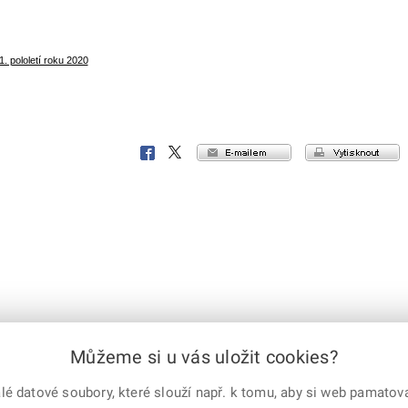
. pololetí roku 2020
e-mailem
vytisknout
Facebook
X
Corp.
Můžeme si u vás uložit cookies?
 práva vyhrazena
X Corp.
|
Úřední deska
|
Mapa serveru
|
Kontakt
 datové soubory, které slouží např. k tomu, aby si web pamatoval