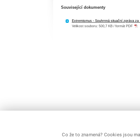
Související dokumenty
Extremismus - Souhrnná situační zpráva za 1
Velikost souboru: 500,7 KB / formát PDF
© 2026 Ministerstvo vnitra České republiky, všechna
Co že to znamená? Cookies jsou malé