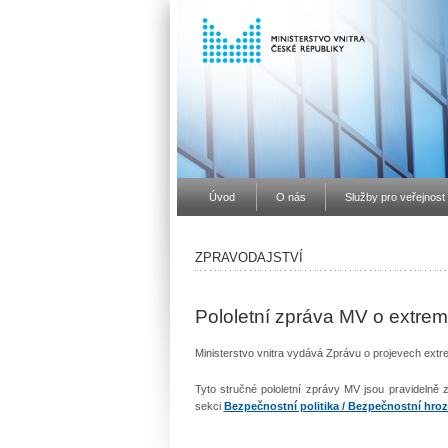
Úvod
O nás
Služby pro veřejnost
ZPRAVODAJSTVÍ
Pololetní zpráva MV o extre
Ministerstvo vnitra vydává Zprávu o projevech extr
Tyto stručné pololetní zprávy MV jsou pravidelně 
sekci
Bezpečnostní politika / Bezpečnostní hro