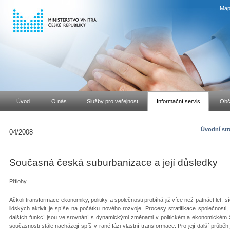
Map
Úvod
O nás
Služby pro veřejnost
Informační servis
Obč
Úvodní str
04/2008
Současná česká suburbanizace a její důsledky
Přílohy
Ačkoli transformace ekonomiky, politiky a společnosti probíhá již více než patnáct let, 
lidských aktivit je spíše na počátku nového rozvoje. Procesy stratifikace společnosti,
dalších funkcí jsou ve srovnání s dynamickými změnami v politickém a ekonomickém ž
současnosti stále nacházejí spíš v rané fázi vlastní transformace. Pro její další průběh 