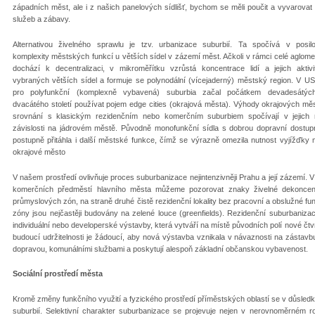
západních měst, ale i z našich panelových sídlišť, bychom se měli poučit a vyvarovat 
služeb a zábavy.
Alternativou živelného sprawlu je tzv. urbanizace suburbií. Ta spočívá v posil
komplexity městských funkcí u větších sídel v zázemí měst. Ačkoli v rámci celé aglom
dochází k decentralizaci, v mikroměřítku vzrůstá koncentrace lidí a jejich aktiv
vybraných větších sídel a formuje se polynodální (vícejaderný) městský region. V U
pro polyfunkční (komplexně vybavená) suburbia začal počátkem devadesátých
dvacátého století používat pojem edge cities (okrajová města). Výhody okrajových mě
srovnání s klasickým rezidenčním nebo komerčním suburbiem spočívají v jejich n
závislosti na jádrovém městě. Původně monofunkční sídla s dobrou dopravní dostup
postupně přitáhla i další městské funkce, čímž se výrazně omezila nutnost vyjížďky
okrajové město
V našem prostředí ovlivňuje proces suburbanizace nejintenzivněji Prahu a její zázemí. 
komerčních předměstí hlavního města můžeme pozorovat znaky živelné dekoncent
průmyslových zón, na straně druhé čistě rezidenční lokality bez pracovní a obslužné f
zóny jsou nejčastěji budovány na zelené louce (greenfields). Rezidenční suburbaniza
individuální nebo developerské výstavby, která vytváří na místě původních polí nové čtvr
budoucí udržitelnosti je žádoucí, aby nová výstavba vznikala v návaznosti na zástavb
dopravou, komunálními službami a poskytují alespoň základní občanskou vybavenost.
Sociální prostředí města
Kromě změny funkčního využití a fyzického prostředí příměstských oblastí se v důsledk
suburbií. Selektivní charakter suburbanizace se projevuje nejen v nerovnoměrném roz