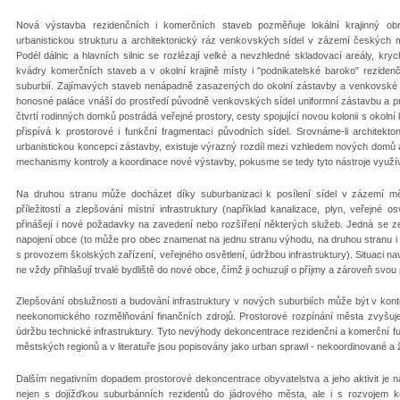
Nová výstavba rezidenčních i komerčních staveb pozměňuje lokální krajinný obr
urbanistickou strukturu a architektonický ráz venkovských sídel v zázemí českých 
Podél dálnic a hlavních silnic se rozlézají velké a nevzhledné skladovací areály, kryc
kvádry komerčních staveb a v okolní krajině místy i "podnikatelské baroko" reziden
suburbií. Zajímavých staveb nenápadně zasazených do okolní zástavby a venkovské k
honosné paláce vnáší do prostředí původně venkovských sídel uniformní zástavbu a p
čtvrtí rodinných domků postrádá veřejné prostory, cesty spojující novou kolonii s okolní
přispívá k prostorové i funkční fragmentaci původních sídel. Srovnáme-li architek
urbanistickou koncepci zástavby, existuje výrazný rozdíl mezi vzhledem nových domů
mechanismy kontroly a koordinace nové výstavby, pokusme se tedy tyto nástroje využí
Na druhou stranu může docházet díky suburbanizaci k posílení sídel v zázemí mě
příležitostí a zlepšování místní infrastruktury (například kanalizace, plyn, veřejné 
přinášejí i nové požadavky na zavedení nebo rozšíření některých služeb. Jedná se ze
napojení obce (to může pro obec znamenat na jednu stranu výhodu, na druhou stranu i 
s provozem školských zařízení, veřejného osvětlení, údržbou infrastruktury). Situaci nav
ne vždy přihlašují trvalé bydliště do nové obce, čímž ji ochuzují o příjmy a zároveň svou
Zlepšování obslužnosti a budování infrastruktury v nových suburbiích může být v kon
neekonomického rozmělňování finančních zdrojů. Prostorové rozpínání města zvyšuje
údržbu technické infrastruktury. Tyto nevýhody dekoncentrace rezidenční a komerční 
městských regionů a v literatuře jsou popisovány jako urban sprawl - nekoordinované a ž
Dalším negativním dopadem prostorové dekoncentrace obyvatelstva a jeho aktivit je nár
nejen s dojížďkou suburbánních rezidentů do jádrového města, ale i s rozvojem 