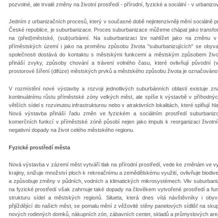
pozvolné, ale trvalé změny na životní prostředí - přírodní, fyzické a sociální - v urba
Jedním z urbanizačních procesů, který v současné době nejintenzivněji mění sociálně pr
České republice, je suburbanizace. Proces suburbanizace můžeme chápat jako transfor
na (před)městské, (sub)urbánní. Na suburbanizaci lze nahlížet jako na změnu v 
příměstských území i jako na proměnu způsobu života "suburbanizujících" se obyvat
společnosti dostává do kontaktu s městskými funkcemi a městským způsobem život
přináší zvyky, způsoby chování a trávení volného času, které ovlivňují původní (
prostorové šíření (difúze) městských prvků a městského způsobu života je označováno
V rozmístění nové výstavby a rozvoji jednotlivých suburbánních oblastí existuje 
kontinuálnímu růstu příměstské zóny velkých měst, ale spíše k výstavbě v příhodných
větších sídel s rozvinutou infrastrukturou nebo v atraktivních lokalitách, které splňují
Nová výstavba přináší řadu změn ve fyzickém a sociálním prostředí suburbaniz
komerčních funkcí v příměstské zóně působí nejen jako impuls k reorganizaci životního 
negativní dopady na život celého městského regionu.
Fyzické prostředí města
Nová výstavba v zázemí měst vytváří tlak na přírodní prostředí, vede ke změnám ve vy
krajiny, snižuje množství ploch k rekreačnímu a zemědělskému využití, ovlivňuje biodive
a způsobuje změny v půdních, vodních a klimatických mikrosystémech. Vliv suburban
na fyzické prostředí však zahrnuje také dopady na člověkem vytvořené prostředí a fu
strukturu sídel a městských regionů. Silueta, která dnes vítá návštěvníky i obyv
přijíždějící do našich měst, se pomalu mění z věžovité stěny panelových sídlišť na sku
nových rodinných domků, nákupních zón, zábavních center, skladů a průmyslových are