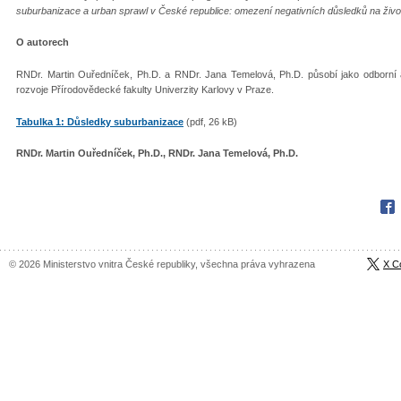
suburbanizace a urban sprawl v České republice: omezení negativních důsledků na život
O autorech
RNDr. Martin Ouředníček, Ph.D. a RNDr. Jana Temelová, Ph.D. působí jako odborní asi
rozvoje Přírodovědecké fakulty Univerzity Karlovy v Praze.
Tabulka 1: Důsledky suburbanizace
(pdf, 26 kB)
RNDr. Martin Ouředníček, Ph.D., RNDr. Jana Temelová, Ph.D.
Fac
© 2026 Ministerstvo vnitra České republiky, všechna práva vyhrazena
X C