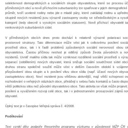
selektivnosti demografických a sociálních skupin obyvatelstva, které se procesu ú
příměstských obcí a nově příchozími suburbanizéry lze spatřovat v jejich demografické 
průměr, tvoří ucelené rodiny nebo jde o mladé páry, které zakládají rodinu a upředno
skupině nových residentů jsou výrazně zastoupeny osoby se středoškolským a vysok
kategorií (tedy obecně s vysokým sociálním statusem). Nově příchozí obyvatelé ta
venkovských suburbánních sídel.
V příměstských obcích dnes proto dochází k relativně výrazné polarizaci soci
prostorové struktury. Tato diferenciace může vést jak k celkovému posílení sociá
prostředí obce, tak i k řadě problémů způsobených sociální nerovností obou sk
obyvatelstva. Častou příčinou neshod je odlišný způsob života původních a no
rezidentů. Uvnitř malého sídla tak může vzniknout rozdělené sociální prostředí s výr
separací (oddělením) nových obyvatel, která snižuje sociální soudržnost sídel obc
druhou stranu společné soužití může vést v delším časovém období k vzájem
přizpůsobení obou skupin a k posílení vlivu obce sídla (např. účastí nových obyva
zastupitelstvu obce). Noví rezidenti jsou většinou aktivnější, mají větší schopnost ovl
rozhodování o veřejných otázkách obce, přinášejí s sebou řadu kontaktů a často dispon
větší politickou silou než původní obyvatelstvo obce. Tato aktivita se však může projevit 
posílení a vyváženém rozvoji celé obce, tak i v jednostranném prosazování zájmů n
obyvatel.
Úplný text je v časopise Veřejná správa č. 4/2008.
Poděkování
Text vznikl díky podpoře Resortního programu výzkumu v působnosti MŽP ČR v r