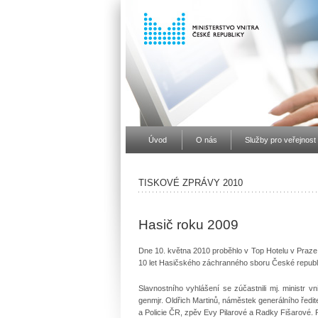
Úvod
O nás
Služby pro veřejnost
TISKOVÉ ZPRÁVY 2010
Hasič roku 2009
Dne 10. května 2010 proběhlo v Top Hotelu v Praze 
10 let Hasičského záchranného sboru České republi
Slavnostního vyhlášení se zúčastnili mj. ministr vn
genmjr. Oldřich Martinů, náměstek generálního ředi
a Policie ČR, zpěv Evy Pilarové a Radky Fišarové. 