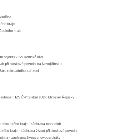
Vysočina
kého kraje
očeského kraje
m objektu v Soukenické ulici
ah při bleskové povodni na Novojičínsku
žáru rekreačního zařízení
"osobnost HZS ČR" získal JUDr. Miroslav Řepiský
skoslezského kraje - záchrana tonoucích
ckého kraje - záchrana životů při bleskové povodni
sočina - záchrana života snowboardistky