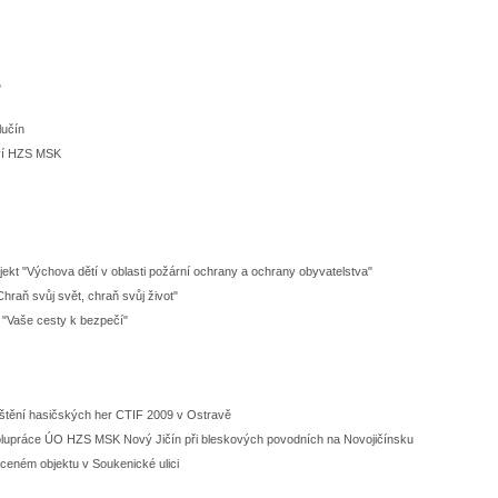
"
lučín
tví HZS MSK
ekt "Výchova dětí v oblasti požární ochrany a ochrany obyvatelstva"
hraň svůj svět, chraň svůj život"
 "Vaše cesty k bezpečí"
ištění hasičských her CTIF 2009 v Ostravě
olupráce ÚO HZS MSK Nový Jičín při bleskových povodních na Novojičínsku
íceném objektu v Soukenické ulici