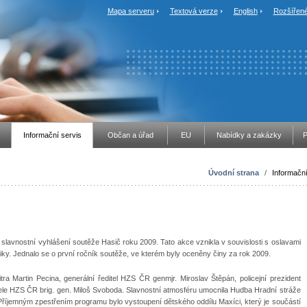
Mapa serveru
Textová verze
English
Rozšířené
Informační servis
Občan a úřad
EU
Nabídky a zakázky
P
Úvodní strana
/
Informační
slavnostní vyhlášení soutěže Hasič roku 2009. Tato akce vznikla v souvislosti s oslavami
ky. Jednalo se o první ročník soutěže, ve kterém byly oceněny činy za rok 2009.
itra Martin Pecina, generální ředitel HZS ČR genmjr. Miroslav Štěpán, policejní prezident
tele HZS ČR brig. gen. Miloš Svoboda. Slavnostní atmosféru umocnila Hudba Hradní stráže
Příjemným zpestřením programu bylo vystoupení dětského oddílu Maxíci, který je součástí