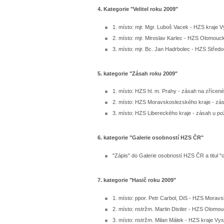
4. Kategorie "Velitel roku 2009"
1. místo: mjr. Mgr. Luboš Vacek - HZS kraje 
2. místo: mjr. Miroslav Karlec - HZS Olomouc
3. místo: mjr. Bc. Jan Hadrbolec - HZS Střed
5. kategorie "Zásah roku 2009"
1. místo: HZS hl. m. Prahy - zásah na zřícené
2. místo: HZS Moravskoslezského kraje - zás
3. místo: HZS Libereckého kraje - zásah u po
6. kategorie "Galerie osobností HZS ČR"
"Zápis" do Galerie osobností HZS ČR a titul 
7. kategorie "Hasič roku 2009"
1. místo: ppor. Petr Carbol, DiS - HZS Morav
2. místo: nstržm. Martin Distler - HZS Olomou
3. místo: nstržm. Milan Málek - HZS kraje Vy