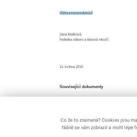
Videozppravodajství
Jana Malíková
ředitelka odboru a tisková mluvčí
11. května 2010
Související dokumenty
FOTOGALERIE Hasič roku 2009
Fotogalerie
Co že to znamená? Cookies jsou malé
řádně se vám zobrazil a mohl lépe 