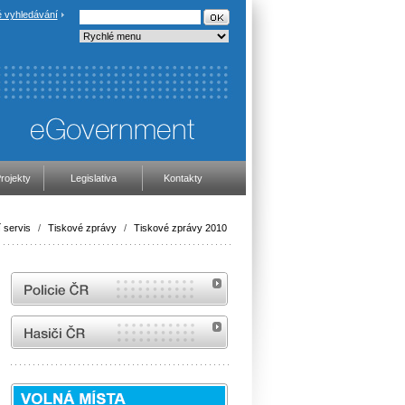
 vyhledávání
rojekty
Legislativa
Kontakty
 servis
/
Tiskové zprávy
/
Tiskové zprávy 2010
internetové stránky Policie ČR
internetové stránky Hasiči ČR