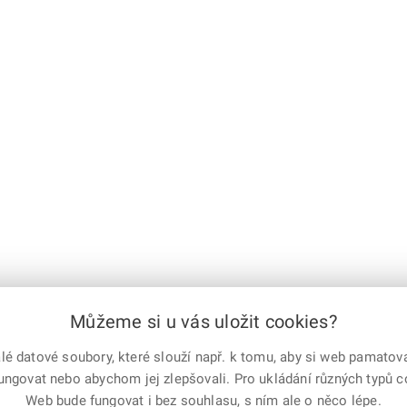
Můžeme si u vás uložit cookies?
 datové soubory, které slouží např. k tomu, aby si web pamatoval
fungovat nebo abychom jej zlepšovali. Pro ukládání různých typů 
e-mailem
vytisknout
Facebook
X
Web bude fungovat i bez souhlasu, s ním ale o něco lépe.
Corp.