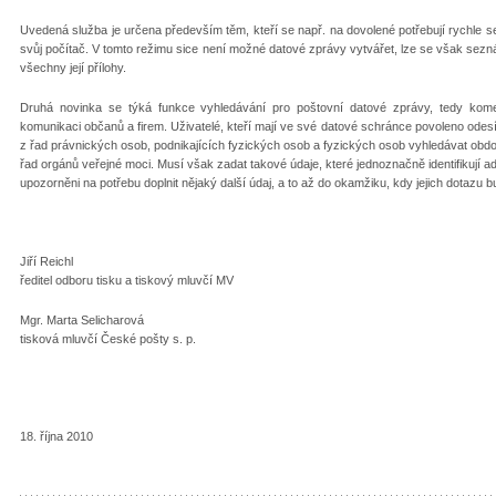
Uvedená služba je určena především těm, kteří se např. na dovolené potřebují rychle s
svůj počítač. V tomto režimu sice není možné datové zprávy vytvářet, lze se však sezná
všechny její přílohy.
Druhá novinka se týká funkce vyhledávání pro poštovní datové zprávy, tedy kom
komunikaci občanů a firem. Uživatelé, kteří mají ve své datové schránce povoleno odes
z řad právnických osob, podnikajících fyzických osob a fyzických osob vyhledávat ob
řad orgánů veřejné moci. Musí však zadat takové údaje, které jednoznačně identifikují a
upozorněni na potřebu doplnit nějaký další údaj, a to až do okamžiku, kdy jejich dotazu
Jiří Reichl
ředitel odboru tisku a tiskový mluvčí MV
Mgr. Marta Selicharová
tisková mluvčí České pošty s. p.
18. října 2010