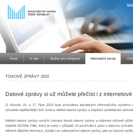
Map
Úvod
O nás
Služby pro veřejnost
Informační servis
Obč
TISKOVÉ ZPRÁVY 2010
Datové zprávy si už můžete přečíst i z internetov
O víkendu 16. a 17. října 2010 byla provedena aktualizace Informačního systému
uživatele nejdůležitější dvě: funkce náhled datové zprávy a zlepšení vyhledávání adres
Náhled datové zprávy umožní zobrazit obsah datové zprávy a stáhnout vložené přílohy,
doplněk 602XML Filler, který je nutný v případě, že používáte k práci s datovou schránk
některé důležité informace, týkající se zabezpečení datové zprávy, jako je časové razít