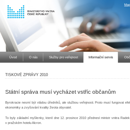
Map
Úvod
O nás
Služby pro veřejnost
Informační servis
Obč
TISKOVÉ ZPRÁVY 2010
Státní správa musí vycházet vstříc občanům
Byrokracie nesmí být vládou úředníků, ale službou veřejnosti. Proto musí fungovat ef
ekonomiky a zvyšování kvality života obyvatel.
To byly základní myšlenky, které dne 12. prosince 2010 přednesl ministr vnitra Radek
v pražském hotelu Alcron.