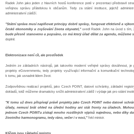
Radek John jako jeden z hlavních hostů konference poté v prezentaci představil strate
veřejnou správu přátelskou k občanům. Tedy za státní instituce, jejichž adminis
administrativní zátěží.
"Státní správa musí naplňovat principy dobré správy, fungovat efektivně a výko
české ekonomiky a zvyšování života obyvatel,"
uvedl Radek John na úvod s tím, ž
bude přesně stanoveno a popsáno, co má který úřad dělat za agendu, můžeme sku
doplnil.
Elektronizace není cíl, ale prostředek
Jedním ze základních nástrojů, jak takovéto moderní veřejné správy dosáhnout, je p
projekty eGovernmentu, tedy projekty využívající informační a komunikační technologie
k tomu, jak usnadnit lidem život.
Zodpovědnou realizací projektů, jako Czech POINT, datové schránky, základní registr
dokladů, totiž můžeme dramaticky snížit administrativní zátěž i výdaje jak pro státní insti
"K tomu už dnes přispívají právě projekty jako Czech POINT nebo datové schrá
úřady, nemusí brát ohled na úřední hodiny ani stát fronty na úřadech. Mohou 
jednom Czech POINTu získají mnoho rozdílných výpisů najednou, nebo díky da
životního harmonogramu, tedy ráno, večer i v noci,"
řekl ministr.
Klíčem jsou základní registry