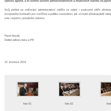
výkonu agend, a to včetně snížení administrativních a finančních nároků na jejic
Svůj pohled na snižování administrativní zátěže ve státní i soukromé sféře představ
evropského komisaře pro rozšíření a politiku sousedství, jak vrcholní představitelé vlád
unie i experti z privátního sektoru.
Pavel Novák
ředitel odboru tisku a PR
10. prosince 2010
foto 01
foto 02
fot