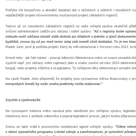
Potřeba mít bezpečnou a aktuální databázi dat o občanech a státních i nestátních subj
nejdůležitější projekt eGovernmentu současnosti projekt základních registrů.
Teprve až se zavedením základních registrů se naše veřejná správa skutečně přibl
snížení administrativní zátěže pro občany i státní správu.
"Až s registry bude opravdu
nebude nutit občana chodit stále dokola po úřadech s jedním a týmž dokument
bydliště, znovu by už po mně tento údaj stát neměl chtít dokládat. To je ten hlav
Radek John, proč je potřeba projekt, který by měl odstartovat v červenci roku 2012, tvr
Kromě toho - jak řekl ministr - pracují odborníci Ministerstva vnitra ve snaze usnadnit 
vypíchl např. pro občany velmi zajímavý plán a snahu zavést od roku 2014 elektroni
fungují, nebo projekty eSbírka a eLegislativa. Ty veřejnosti díky elektronizaci usnadní ori
Na závěr Radek John připomněl, že projekty jsou významnou měrou financovány z pro
evropských fondů by naše snaha prakticky nešla realizovat."
Zrychlit a zjednodušit
Na vystoupení ministra vnitra navázal jeho náměstek pro veřejnou správu, legislativ
ministrovy teze z pohledu odborníka a popsal legislativní proces, jakým budou připravo
Znovu se také vrátil k procesnímu modelování agend veřejné správy.
"Cílem tohot
v rámci operačního programu Lidské zdroje a zaměstnanost, je vytvoření předpo