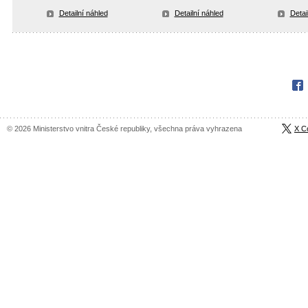
Detailní náhled
Detailní náhled
Detai
Fac
© 2026 Ministerstvo vnitra České republiky, všechna práva vyhrazena
X C