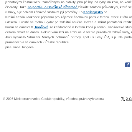
jednotlivými částmi webu zaměřenými na aktivity jako pěšky, na ryby, na kolo, na koně
činorodý! Také
na portálu o Dalešické přehradě
získáte zdatnou průvodkyni, která se 
rubriky, a je celkem zábavné sledovat její proměny. To
Karlštejnsko
na
letošní sezónu dokonce připravilo pro zájemce šachovou partii v terénu. Obce z této ob
Glasera. Turisté se mohou vydat po zvláštní naučné stezce a sbírat památeční razítk
kolem studánek? V
Jinošově
se každoročně v květnu koná putování Jinošovské studá
celkem devět studánek. Pokud vám leží na srdci osud těchto přírodních zdrojů vody, 
Akci vyhlásilo Sdružení Mladých ochránců přírody spolu s Lesy ČR, s.p. Na port
pramenech a studánkách v České republice.
píše Ivana Jungová
Fac
© 2026 Ministerstvo vnitra České republiky, všechna práva vyhrazena
X C