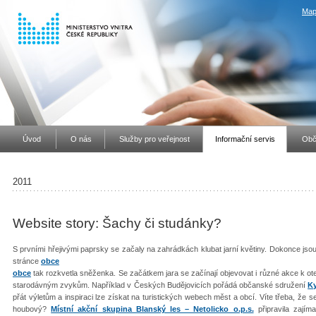
Map
Úvod
O nás
Služby pro veřejnost
Informační servis
Obč
2011
Website story: Šachy či studánky?
S prvními hřejivými paprsky se začaly na zahrádkách klubat jarní květiny. Dokonce jso
stránce
obce
obce
tak rozkvetla sněženka. Se začátkem jara se začínají objevovat i různé akce k ote
starodávným zvykům. Například v Českých Budějovicích pořádá občanské sdružení
K
přát výletům a inspiraci lze získat na turistických webech měst a obcí. Víte třeba, že 
houbový?
Místní akční skupina Blanský les – Netolicko o.p.s.
připravila zajím