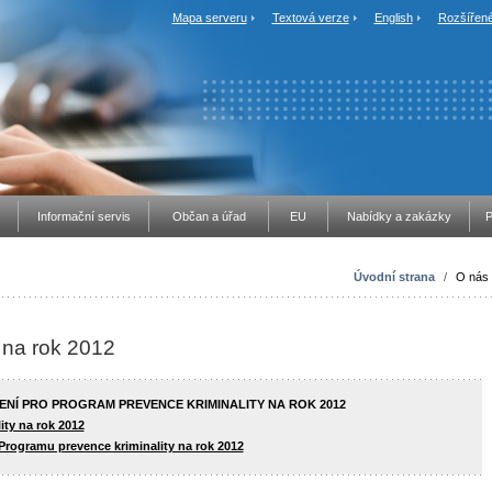
Mapa serveru
Textová verze
English
Rozšířené
Informační servis
Občan a úřad
EU
Nabídky a zakázky
P
Úvodní strana
/
O nás
 na rok 2012
ZENÍ PRO PROGRAM PREVENCE KRIMINALITY NA ROK 2012
ity na rok 2012
rogramu prevence kriminality na rok 2012