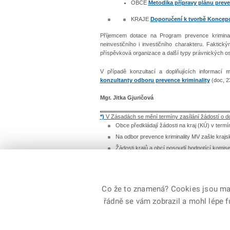
OBCE
Metodika přípravy plánu preven
KRAJE
Doporučení k tvorbě Koncepcí 
Příjemcem dotace na Program prevence krimina
neinvestičního i investičního charakteru. Faktick
příspěvková organizace a další typy právnických o
V případě konzultací a doplňujících informací
konzultanty odboru prevence kriminality
(doc, 2
Mgr. Jitka Gjuričová
*)
V Zásadách se mění termíny zasílání žádostí o do
Obce předkládají žádosti na kraj (KÚ) v term
Na odbor prevence kriminality MV zašle kraj
Žádosti krajů a obcí posoudí hodnotící komi
Definitivní schválení dotace provede do 15. 
výsledcích informovány dopisem ředitelky odb
Co že to znamená? Cookies jsou malé
řádně se vám zobrazil a mohl lépe 