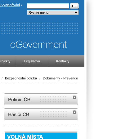
 vyhledávání
rojekty
Legislativa
Kontakty
/
Bezpečnostní politika
/
Dokumenty - Prevence
internetové stránky Policie ČR
internetové stránky Hasiči ČR