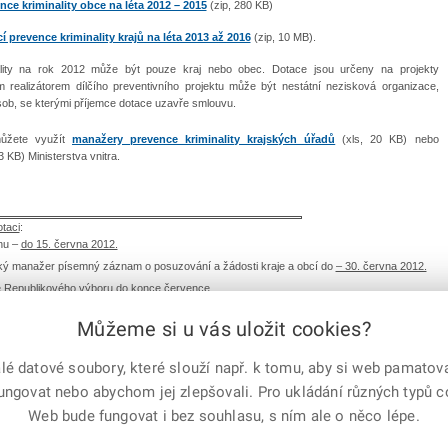
ce kriminality obce na léta 2012 – 2015
(zip, 280 KB)
prevence kriminality krajů na léta 2013 až 2016
(zip, 10 MB).
lity na rok 2012 může být pouze kraj nebo obec. Dotace jsou určeny na projekty
ým realizátorem dílčího preventivního projektu může být nestátní nezisková organizace,
sob, se kterými příjemce dotace uzavře smlouvu.
 můžete využít
manažery prevence kriminality krajských úřadů
(xls, 20 KB) nebo
3 KB) Ministerstva vnitra.
taci
:
ínu –
do 15. června 2012.
ský manažer písemný záznam o posuzování a žádosti kraje a obcí do
– 30. června 2012.
se Republikového výboru do konce července.
srpna 2012 per rollam Republikový výbor pro prevenci kriminality, současně budou kraje o
Můžeme si u vás uložit cookies?
oru prevence kriminality MV.
 datové soubory, které slouží např. k tomu, aby si web pamatoval
fungovat nebo abychom jej zlepšovali. Pro ukládání různých typů 
e-mailem
vytisknout
Facebook
X
Web bude fungovat i bez souhlasu, s ním ale o něco lépe.
Corp.