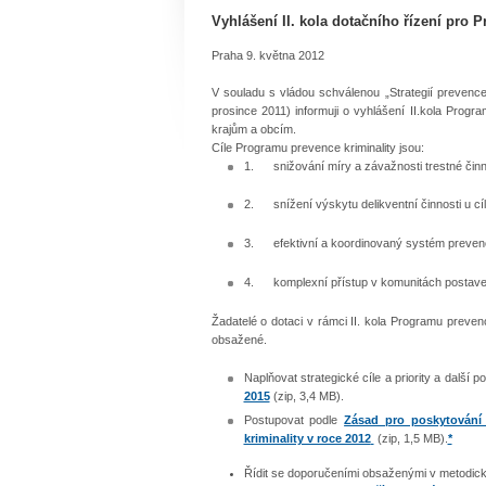
Vyhlášení II. kola dotačního řízení pro 
Praha 9. května 2012
V souladu s vládou schválenou „Strategií prevence
prosince 2011) informuji o vyhlášení II.kola Prog
krajům a obcím.
Cíle Programu prevence kriminality jsou:
1.
snižování míry a závažnosti trestné čin
2.
snížení výskytu delikventní činnosti u cí
3.
efektivní a koordinovaný systém prevence
4.
komplexní přístup v komunitách postaven
Žadatelé o dotaci v rámci II. kola Programu preven
obsažené.
Naplňovat strategické cíle a priority a dalš
2015
(zip, 3,4 MB).
Postupovat podle
Zásad pro poskytování 
kriminality v roce 2012
(zip, 1,5 MB).
*
Řídit se doporučeními obsaženými v metodic