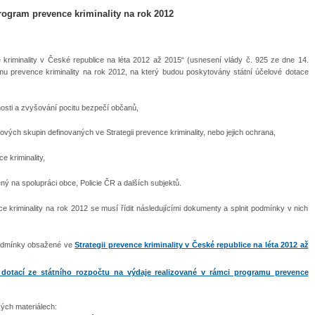
Program prevence kriminality na rok 2012
 kriminality v České republice na léta 2012 až 2015“ (usnesení vlády č. 925 ze dne 14.
ramu prevence kriminality na rok 2012, na který budou poskytovány státní účelové dotace
nosti a zvyšování pocitu bezpečí občanů,
lových skupin definovaných ve Strategii prevence kriminality, nebo jejich ochrana,
 kriminality,
ý na spolupráci obce, Policie ČR a dalších subjektů.
ce kriminality na rok 2012 se musí řídit následujícími dokumenty a splnit podmínky v nich
í podmínky obsažené ve
Strategii prevence kriminality v České republice na léta 2012 až
dotací ze státního rozpočtu na výdaje realizované v rámci programu prevence
kých materiálech: