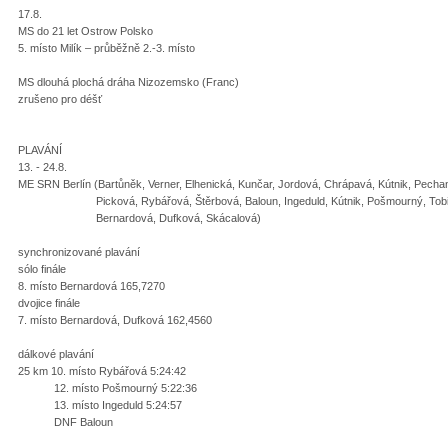
17.8.
MS do 21 let Ostrow Polsko
5. místo Milík – průběžně 2.-3. místo
MS dlouhá plochá dráha Nizozemsko (Franc)
zrušeno pro déšť
PLAVÁNÍ
13. - 24.8.
ME SRN Berlín (Bartůněk, Verner, Elhenická, Kunčar, Jordová, Chrápavá, Kútnik, Pecha
Picková, Rybářová, Štěrbová, Baloun, Ingeduld, Kútnik, Pošmourný, Tobi
Bernardová, Dufková, Skácalová)
synchronizované plavání
sólo finále
8. místo Bernardová 165,7270
dvojice finále
7. místo Bernardová, Dufková 162,4560
dálkové plavání
25 km 10. místo Rybářová 5:24:42
12. místo Pošmourný 5:22:36
13. místo Ingeduld 5:24:57
DNF Baloun