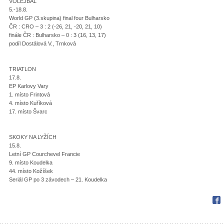
VOLEJBAL
5.-18.8.
World GP (3.skupina) final four Bulharsko
ČR : CRO – 3 : 2 (-26, 21, -20, 21, 10)
finále ČR : Bulharsko – 0 : 3 (16, 13, 17)
podíl Dostálová V., Trnková
TRIATLON
17.8.
EP Karlovy Vary
1. místo Frintová
4. místo Kuříková
17. místo Švarc
SKOKY NA LYŽÍCH
15.8.
Letní GP Courchevel Francie
9. místo Koudelka
44. místo Kožíšek
Seriál GP po 3 závodech – 21. Koudelka
Fac