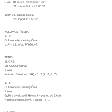
5 km 18. místo Pechanová 1:02:10
22. místo Picková 1:05:33
10km 34. Baloun 1:53:57
35. Ingeduld 1:58:32
KULOVÁ STŘELBA
17. 8.
OH mládeže Nanking Čína
VzPi – 12. místo Přibáňová
TENIS
11.-17.8.
MT USA Cincinnati
1.kolo
Kvitová : Svitolina (UKR) - 0 : 2 (2 : 6, 6 : 7)
17. 8.
OH mládeže Nanking Čína
1.kolo
čtyřhra dívek podíl Heinová – postup do 2.kola
Heinová,(Vondoušová) : Sü/Jie - 2 : 1