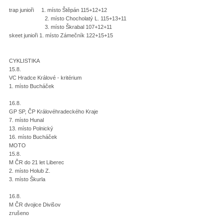
trap junioři 1. místo Štěpán 115+12+12
2. místo Chocholatý L. 115+13+11
3. místo Škrabal 107+12+11
skeet junioři 1. místo Zámečník 122+15+15
CYKLISTIKA
15.8.
VC Hradce Králové - kritérium
1. místo Bucháček
16.8.
GP SP, ČP Královéhradeckého Kraje
7. místo Hunal
13. místo Polnický
16. místo Bucháček
MOTO
15.8.
M ČR do 21 let Liberec
2. místo Holub Z.
3. místo Škurla
16.8.
M ČR dvojice Divišov
zrušeno