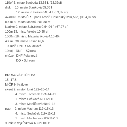
110př 5. místo Svoboda 13,63 f, (13,39sf)
disk 10. místo Staňková 55,88 f
12. místo Kubelová 50,54 f, (53,82 sf)
4x400 8. místo ČR – podíl Tesař, Desenský 3:04,56 f, (3:04,07 sf)
800m 9. místo Masná 2:01,80 sf
kladivo 9. místo Šafránková 64,94 f, (67,27 sf)
100m 13. místo Veleba 10,38 sf
1500m 18.místo Mezulianiková 4:15,40 r
400m 30. místo Tesař 46,65
100mpř. DNF-r Koudelová
10boj DNF – Sýkora
chůze DNF Pelantová
DQ - Schrom
BROKOVÁ STŘELBA
15.-17.8.
M-ČR H.Králové
skeet 2. místo Hutař 122+15+14
4. místo Tomeček 123+14+12
1. místo Pešková 61+12+11
3. místo Mančíková 60+9+14
trap 2. místo Machan 119+15+13
4. místo Sedláček 119+11+11
1. místo Machačová 63+11+13
3. místo Vojkůvková A. 62+10+11