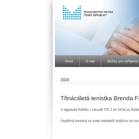
Úvod
O nás
Služby pro veřejnost
2020
Třináctiletá tenistka Brenda F
V egyptské Káhiře v závodě ITF 2 do 18 let ve finál
Úspěšná tenistka se stala nejmladší hráčkou od rok