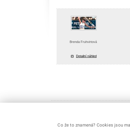
Brenda Fruhvirtová
Detailní náhled
© 2026 Ministerstvo vnitra České republiky, všechna
Co že to znamená? Cookies jsou malé