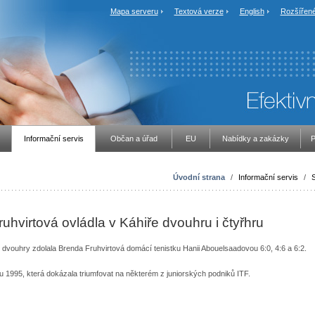
Mapa serveru
Textová verze
English
Rozšířené
Informační servis
Občan a úřad
EU
Nabídky a zakázky
P
Úvodní strana
/
Informační servis
/
S
ruhvirtová ovládla v Káhiře dvouhru i čtyřhru
e dvouhry zdolala Brenda Fruhvirtová domácí tenistku Hanii Abouelsaadovou 6:0, 4:6 a 6:2.
u 1995, která dokázala triumfovat na některém z juniorských podniků ITF.