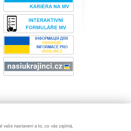
Sbírka zákonů
odk
y
|
Prohlášení o přístupnosti
|
Cookies
|
RSS
 vaše nastavení a to, co vás zajímá,