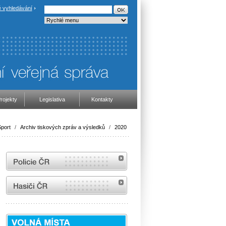
 vyhledávání
rojekty
Legislativa
Kontakty
port
/
Archiv tiskových zpráv a výsledků
/
2020
internetové stránky Policie ČR
internetové stránky Hasiči ČR