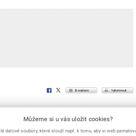
e-mailem
vytisknout
Facebook
X
Corp.
 práva vyhrazena
X Corp.
|
Úřední deska
|
Mapa serveru
|
Kontakt
Můžeme si u vás uložit cookies?
 datové soubory, které slouží např. k tomu, aby si web pamatoval