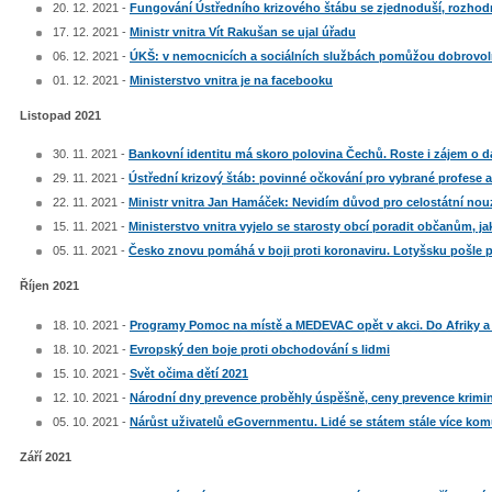
20. 12. 2021 -
Fungování Ústředního krizového štábu se zjednoduší, rozhodn
17. 12. 2021 -
Ministr vnitra Vít Rakušan se ujal úřadu
06. 12. 2021 -
ÚKŠ: v nemocnicích a sociálních službách pomůžou dobrovoln
01. 12. 2021 -
Ministerstvo vnitra je na facebooku
Listopad 2021
30. 11. 2021 -
Bankovní identitu má skoro polovina Čechů. Roste i zájem o 
29. 11. 2021 -
Ústřední krizový štáb: povinné očkování pro vybrané profese a
22. 11. 2021 -
Ministr vnitra Jan Hamáček: Nevidím důvod pro celostátní nou
15. 11. 2021 -
Ministerstvo vnitra vyjelo se starosty obcí poradit občanům, j
05. 11. 2021 -
Česko znovu pomáhá v boji proti koronaviru. Lotyšsku pošle pl
Říjen 2021
18. 10. 2021 -
Programy Pomoc na místě a MEDEVAC opět v akci. Do Afriky a 
18. 10. 2021 -
Evropský den boje proti obchodování s lidmi
15. 10. 2021 -
Svět očima dětí 2021
12. 10. 2021 -
Národní dny prevence proběhly úspěšně, ceny prevence kriminal
05. 10. 2021 -
Nárůst uživatelů eGovernmentu. Lidé se státem stále více komu
Září 2021