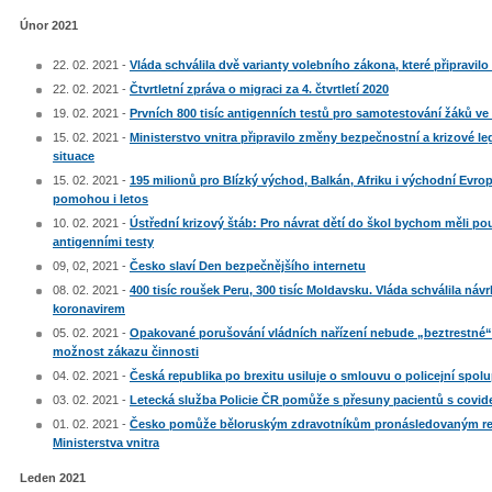
Únor 2021
22. 02. 2021 -
Vláda schválila dvě varianty volebního zákona, které připravilo
22. 02. 2021 -
Čtvrtletní zpráva o migraci za 4. čtvrtletí 2020
19. 02. 2021 -
Prvních 800 tisíc antigenních testů pro samotestování žáků ve
15. 02. 2021 -
Ministerstvo vnitra připravilo změny bezpečnostní a krizové leg
situace
15. 02. 2021 -
195 milionů pro Blízký východ, Balkán, Afriku i východní Ev
pomohou i letos
10. 02. 2021 -
Ústřední krizový štáb: Pro návrat dětí do škol bychom měli p
antigenními testy
09, 02, 2021 -
Česko slaví Den bezpečnějšího internetu
08. 02. 2021 -
400 tisíc roušek Peru, 300 tisíc Moldavsku. Vláda schválila návr
koronavirem
05. 02. 2021 -
Opakované porušování vládních nařízení nebude „beztrestné“. V
možnost zákazu činnosti
04. 02. 2021 -
Česká republika po brexitu usiluje o smlouvu o policejní spolup
03. 02. 2021 -
Letecká služba Policie ČR pomůže s přesuny pacientů s covi
01. 02. 2021 -
Česko pomůže běloruským zdravotníkům pronásledovaným rež
Ministerstva vnitra
Leden 2021