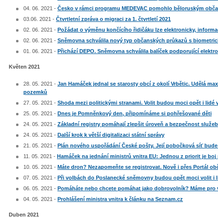
04. 06. 2021 -
Česko v rámci programu MEDEVAC pomohlo běloruským obča
03.06. 2021 -
Čtvrtletní zpráva o migraci za 1. čtvrtletí 2021
02. 06. 2021 -
Požádat o výměnu končícího řidičáku lze elektronicky, inform
02. 06. 2021 -
Sněmovna schválila nový typ občanských průkazů s biometric
01. 06. 2021 -
Přichází DEPO. Sněmovna schválila balíček podporující elektro
Květen 2021
28. 05. 2021 -
Jan Hamáček jednal se starosty obcí z okolí Vrbětic. Udělá 
pozemků
27. 05. 2021 -
Shoda mezi politickými stranami. Volit budou moci opět i lidé 
25. 05. 2021 -
Dnes je Pomněnkový den, připomínáme si pohřešované děti
24. 05. 2021 -
Základní registry pomáhají zlepšit úroveň a bezpečnost služeb
24. 05. 2021 -
Další krok k větší digitalizaci státní správy
21. 05. 2021 -
Plán nového uspořádání České pošty. Její pobočková síť bu
11. 05. 2021 -
Hamáček na jednání ministrů vnitra EU: Jednou z priorit je boj 
10. 05. 2021 -
Máte dron? Nezapomeňte se registrovat. Nově i přes Portál ob
07. 05. 2021 -
Při volbách do Poslanecké sněmovny budou opět moci volit i l
06. 05. 2021 -
Pomáháte nebo chcete pomáhat jako dobrovolník? Máme pro v
04. 05. 2021 -
Prohlášení ministra vnitra k článku na Seznam.cz
Duben 2021