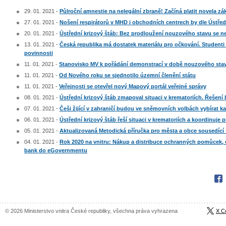
29. 01. 2021 -
Půlroční amnestie na nelegální zbraně! Začíná platit novela z
27. 01. 2021 -
Nošení respirátorů v MHD i obchodních centrech by dle Ústře
20. 01. 2021 -
Ústřední krizový štáb: Bez prodloužení nouzového stavu se 
13. 01. 2021 -
Česká republika má dostatek materiálu pro očkování. Studenti
povinnosti
11. 01. 2021 -
Stanovisko MV k pořádání demonstrací v době nouzového sta
11. 01. 2021 -
Od Nového roku se sjednotilo územní členění státu
11. 01. 2021 -
Veřejnosti se otevřel nový Mapový portál veřejné správy
08. 01. 2021 -
Ústřední krizový štáb zmapoval situaci v krematoriích. Řešení 
07. 01. 2021 -
Češi žijící v zahraničí budou ve sněmovních volbách vybírat k
06. 01. 2021 -
Ústřední krizový štáb řeší situaci v krematoriích a koordinuje p
05. 01. 2021 -
Aktualizovaná Metodická příručka pro města a obce sousedíc
04. 01. 2021 -
Rok 2020 na vnitru: Nákup a distribuce ochranných pomůcek, or
bank do eGovernmentu
Fac
© 2026 Ministerstvo vnitra České republiky, všechna práva vyhrazena
X C