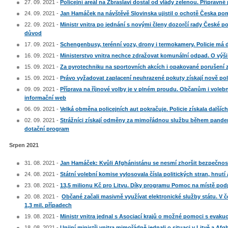
27. 09. 2021 -
Policejní areál na Zbraslavi dostal od vlády zelenou. Přípravn
24. 09. 2021 -
Jan Hamáček na návštěvě Slovinska ujistil o ochotě Česka pom
22. 09. 2021 -
Ministr vnitra po jednání s novými členy dozorčí rady České po
důvod
17. 09. 2021 -
Schengenbusy, terénní vozy, drony i termokamery. Policie má d
16. 09. 2021 -
Ministerstvo vnitra nechce zdražovat komunální odpad. O výš
15. 09. 2021 -
Za pyrotechniku na sportovních akcích i opakované porušení z
15. 09. 2021 -
Právo vyžadovat zaplacení neuhrazené pokuty získají nově polici
09. 09. 2021 -
Příprava na říjnové volby je v plném proudu. Občanům i vole
informační web
06. 09. 2021 -
Velká obměna policejních aut pokračuje. Policie získala dalšíc
02. 09. 2021 -
Strážníci získají odměny za mimořádnou službu během pandemie
dotační program
Srpen 2021
31. 08. 2021 -
Jan Hamáček: Kvůli Afghánistánu se nesmí zhoršit bezpečnostn
24. 08. 2021 -
Státní volební komise vylosovala čísla politických stran, hnu
23. 08. 2021 -
13,5 milionu Kč pro Litvu. Díky programu Pomoc na místě pod
20. 08. 2021 -
Občané začali masivně využívat elektronické služby státu. V če
1,3 mil. případech
19. 08. 2021 -
Ministr vnitra jednal s Asociací krajů o možné pomoci s evak
18. 08. 2021 -
Unijní ministři vnitra mimořádně jednali o situaci v Litvě a Af