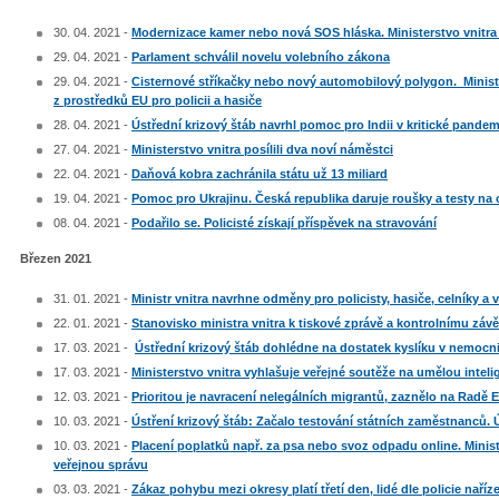
30. 04. 2021 -
Modernizace kamer nebo nová SOS hláska. Ministerstvo vnitra 
29. 04. 2021 -
Parlament schválil novelu volebního zákona
29. 04. 2021 -
Cisternové stříkačky nebo nový automobilový polygon. Ministe
z prostředků EU pro policii a hasiče
28. 04. 2021 -
Ústřední krizový štáb navrhl pomoc pro Indii v kritické pandem
27. 04. 2021 -
Ministerstvo vnitra posílili dva noví náměstci
22. 04. 2021 -
Daňová kobra zachránila státu už 13 miliard
19. 04. 2021 -
Pomoc pro Ukrajinu. Česká republika daruje roušky a testy na 
08. 04. 2021 -
Podařilo se. Policisté získají příspěvek na stravování
Březen 2021
31. 01. 2021 -
Ministr vnitra navrhne odměny pro policisty, hasiče, celníky
22. 01. 2021 -
Stanovisko ministra vnitra k tiskové zprávě a kontrolnímu zá
17. 03. 2021 -
Ústřední krizový štáb dohlédne na dostatek kyslíku v nemocn
17. 03. 2021 -
Ministerstvo vnitra vyhlašuje veřejné soutěže na umělou intel
12. 03. 2021 -
Prioritou je navracení nelegálních migrantů, zaznělo na Radě E
10. 03. 2021 -
Ústření krizový štáb: Začalo testování státních zaměstnanců. 
10. 03. 2021 -
Placení poplatků např. za psa nebo svoz odpadu online. Ministe
veřejnou správu
03. 03. 2021 -
Zákaz pohybu mezi okresy platí třetí den, lidé dle policie naříze