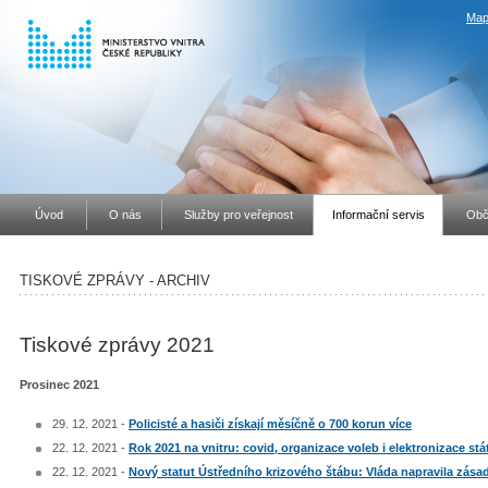
Map
Úvod
O nás
Služby pro veřejnost
Informační servis
Obč
TISKOVÉ ZPRÁVY - ARCHIV
Tiskové zprávy 2021
Prosinec 2021
29. 12. 2021 -
Policisté a hasiči získají měsíčně o 700 korun více
22. 12. 2021 -
Rok 2021 na vnitru: covid, organizace voleb i elektronizace stá
22. 12. 2021 -
Nový statut Ústředního krizového štábu: Vláda napravila zása