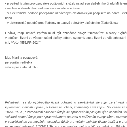
- prostřednictvím provozovatele poštovních služeb na adresu služebního úřadu Ministerst
- osobně u služebního úřadu na výše uvedené adrese,
- v elektronické podobě podepsané uznávaným elektronickým podpisem na adresu ele
nebo
- v elektronické podobě prostřednictvím datové schránky služebního úřadu 9iutsan.
Obálka, resp. datová zpráva musí být označena slovy: "Neotevírat" a slovy "Výb
v oddělení řízení ve věcech státní služby odboru systemizace a řízení ve věcech státní s
č. j. MV-144558/PR-2024".
Mgr. Martina postupová
personální ředitelka
sekce pro státní službu
________________________________________________________________
Přihlášením se do výběrového řízení uchazeč o zaměstnání stvrzuje, že si není 
vykonávání činnosti v pozici, o kterou se uchází, znamenaly střet zájmu. Současně zas
110/2019 Sb., o zpracování osobních údajů, se zpracováním poskytnutých osobních úda
Veškeré osobní údaje jsou zpracovávané v souladu s nařízením evropského Parlamen
v souvislosti se zpracováním osobních údajů a o volném pohybu těchto údajů a o zru
ustanovení zákona č. 110/2019 Sb., o zpracování osobních údajů, ve znění pozdějších p