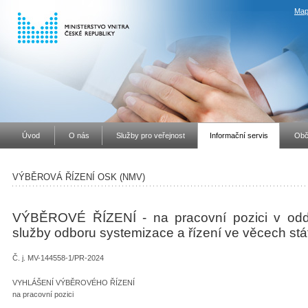
Map
Úvod
O nás
Služby pro veřejnost
Informační servis
Obč
VÝBĚROVÁ ŘÍZENÍ OSK (NMV)
VÝBĚROVÉ ŘÍZENÍ - na pracovní pozici v odděl
služby odboru systemizace a řízení ve věcech stá
Č. j. MV-144558-1/PR-2024
VYHLÁŠENÍ VÝBĚROVÉHO ŘÍZENÍ
na pracovní pozici