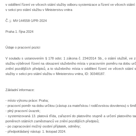
v oddělení řízení ve věcech státní služby odboru systemizace a řízení ve věcech státní
v sekci pro státní službu v Ministerstvu vnitra
Č. j.: MV-144558-1/PR-2024
Praha 1. října 2024
Údaje o pracovní pozici
V souladu s ustanovením § 178 odst. 1 zákona č. 234/2014 Sb., o státní službě, ve z
službu výběrové řízení na obsazení služebního místa v pracovním poměru na dobu urči
znění pozdějších předpisů, a to služebního místa v oddělení řízení ve věcech státní
služby v sekci pro státní službu v Ministerstvu vnitra, ID: 30348187.
Základní informace:
- místo výkonu práce: Praha;
- pracovní poměr na dobu určitou (zástup za mateřskou / rodičovskou dovolenou) s 6m
- plný pracovní úvazek;
- systemizovaná 13. platová třída, zařazení do platového stupně a určení platového tar
poměrech státních zaměstnanců ve znění pozdějších předpisů;
- po zapracování možný osobní příplatek, odměny;
- předpokládaný nástup: 1. listopad 2024.