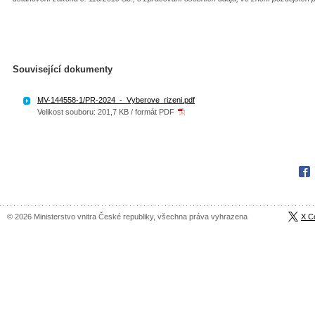
Související dokumenty
MV-144558-1/PR-2024_-_Vyberove_rizeni.pdf
Velikost souboru: 201,7 KB / formát PDF
Fac
© 2026 Ministerstvo vnitra České republiky, všechna práva vyhrazena
X C