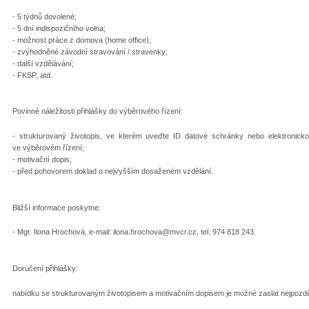
- 5 týdnů dovolené;
- 5 dní indispozičního volna;
- možnost práce z domova (home office);
- zvýhodněné závodní stravování / stravenky;
- další vzdělávání;
- FKSP, atd.
Povinné náležitosti přihlášky do výběrového řízení:
- strukturovaný životopis, ve kterém uveďte ID datové schránky nebo elektronic
ve výběrovém řízení;
- motivační dopis;
- před pohovorem doklad o nejvyšším dosaženém vzdělání.
Bližší informace poskytne:
- Mgr. Ilona Hrochová, e-mail: ilona.hrochova@mvcr.cz, tel. 974 818 243.
Doručení přihlášky:
nabídku se strukturovaným životopisem a motivačním dopisem je možné zaslat nejpozděj