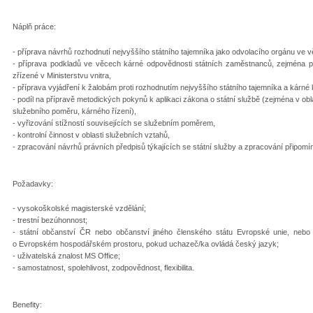
Náplň práce:
- příprava návrhů rozhodnutí nejvyššího státního tajemníka jako odvolacího orgánu ve
- příprava podkladů ve věcech kárné odpovědnosti státních zaměstnanců, zejména př
zřízené v Ministerstvu vnitra,
- příprava vyjádření k žalobám proti rozhodnutím nejvyššího státního tajemníka a kárné
- podíl na přípravě metodických pokynů k aplikaci zákona o státní službě (zejména v ob
služebního poměru, kárného řízení),
- vyřizování stížností souvisejících se služebním poměrem,
- kontrolní činnost v oblasti služebních vztahů,
- zpracování návrhů právních předpisů týkajících se státní služby a zpracování připomí
Požadavky:
- vysokoškolské magisterské vzdělání;
- trestní bezúhonnost;
- státní občanství ČR nebo občanství jiného členského státu Evropské unie, nebo
o Evropském hospodářském prostoru, pokud uchazeč/ka ovládá český jazyk;
- uživatelská znalost MS Office;
- samostatnost, spolehlivost, zodpovědnost, flexibilita.
Benefity: