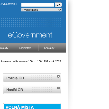
 vyhledávání
rojekty
Legislativa
Kontakty
Informace podle zákona 106
/
106/1999 - rok 2024
internetové stránky Policie ČR
internetové stránky Hasiči ČR