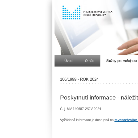
Úvod
O nás
Služby pro veřejnost
106/1999 - ROK 2024
Poskytnutí informace - náleži
Č. j. MV-140687-2/OV-2024
Vyžádaná informace je dostupná na
mvcr.cz/volby 