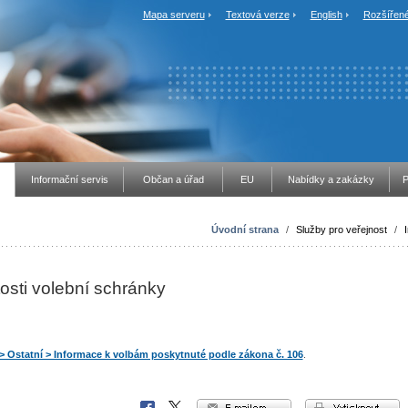
Mapa serveru
Textová verze
English
Rozšířené
Informační servis
Občan a úřad
EU
Nabídky a zakázky
P
Úvodní strana
/
Služby pro veřejnost
/
tosti volební schránky
> Ostatní > Informace k volbám poskytnuté podle zákona č. 106
.
e-mailem
vytisknout