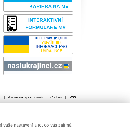
Sbírka zákonů
odk
y
|
Prohlášení o přístupnosti
|
Cookies
|
RSS
 vaše nastavení a to, co vás zajímá,