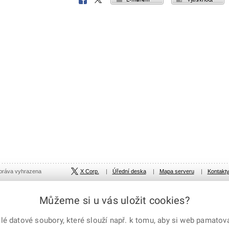
Facebook
X
Corp.
 práva vyhrazena
X Corp.
|
Úřední deska
|
Mapa serveru
|
Kontakt
Můžeme si u vás uložit cookies?
 datové soubory, které slouží např. k tomu, aby si web pamatoval