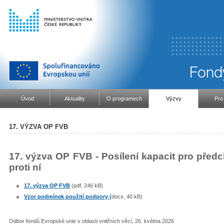
Úvod
Aktuality
O programech
Výzvy
Pro
17. VÝZVA OP FVB
17. výzva OP FVB - Posílení kapacit pro předc
proti ní
17. výzva OP FVB
(pdf, 246 kB)
Vzor podmínek použití podpory (
docx, 40 kB)
Odbor fondů Evropské unie v oblasti vnitřních věcí, 26. května 2026