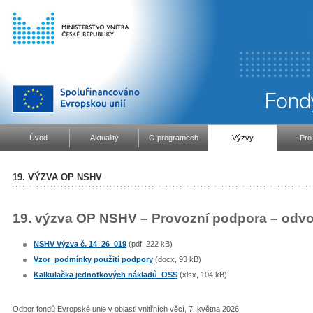
Úvod
Aktuality
O programech
Výzvy
Pro
19. VÝZVA OP NSHV
19. výzva OP NSHV – Provozní podpora – odvo
NSHV Výzva č. 14_26_019
(pdf, 222 kB)
Vzor_podmínky použití podpory
(docx, 93 kB)
Kalkulačka jednotkových nákladů_OSS
(xlsx, 104 kB)
Odbor fondů Evropské unie v oblasti vnitřních věcí, 7. května 2026