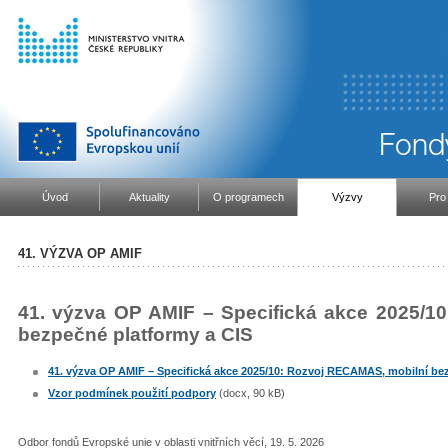
Úvod
Aktuality
O programech
Výzvy
Pro
41. VÝZVA OP AMIF
41. výzva OP AMIF – Specifická akce 2025/1
bezpečné platformy a CIS
41. výzva OP AMIF – Specifická akce 2025/10: Rozvoj RECAMAS, mobilní be
Vzor podmínek použití podpory
(docx, 90 kB)
Odbor fondů Evropské unie v oblasti vnitřních věcí, 19. 5. 2026