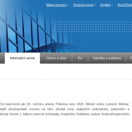
Mapa serveru
Textová verze
English
Rozšířené
Informační servis
Občan a úřad
EU
Nabídky a zakázky
P
l slavnostní akt 26. ročníku ankety Policista roku 2025. Ministr vnitra Lubomír Metnar,
další představitelé resortu na něm předali ceny nejlepším policistkám, policistům a
 Michal Hynek z odboru obecné kriminality Krajského ředitelství policie Královéhradeckého