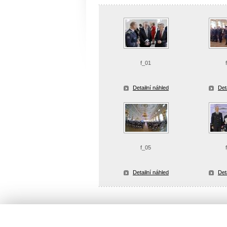
f_01
Detailní náhled
Det
f_05
Detailní náhled
Det