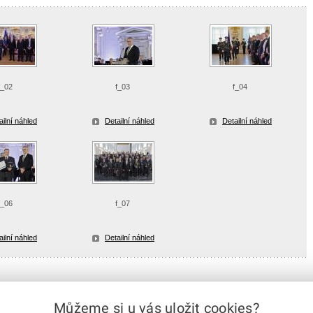
f_02
f_03
f_04
ailní náhled
Detailní náhled
Detailní náhled
f_06
f_07
ailní náhled
Detailní náhled
Můžeme si u vás uložit cookies?