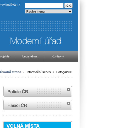
 vyhledávání
rojekty
Legislativa
Kontakty
Úvodní strana
/
Informační servis
/
Fotogalerie
internetové stránky Policie ČR
internetové stránky Hasiči ČR