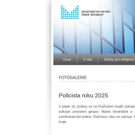
Úvod
O nás
Služby pro veřejnost
FOTOGALERIE
Policista roku 2025
V pátek 15. května se na Pražském hradě uskutečni
policejní prezident genpor. Martin Vondrášek a 
zaměstnancům policie. Policistou roku se stal kpt.
kraje.