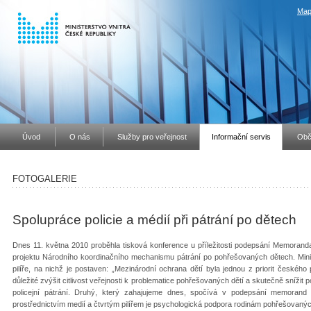
Map
Úvod
O nás
Služby pro veřejnost
Informační servis
Obč
FOTOGALERIE
Spolupráce policie a médií při pátrání po dětech
Dnes 11. května 2010 proběhla tisková konference u příležitosti podepsání Memoranda 
projektu Národního koordinačního mechanismu pátrání po pohřešovaných dětech. Ministr 
pilíře, na nichž je postaven: „Mezinárodní ochrana dětí byla jednou z priorit českéh
důležité zvýšit citlivost veřejnosti k problematice pohřešovaných dětí a skutečně snížit 
policejní pátrání. Druhý, který zahajujeme dnes, spočívá v podepsání memorand s
prostřednictvím medií a čtvrtým pilířem je psychologická podpora rodinám pohřešovanýc