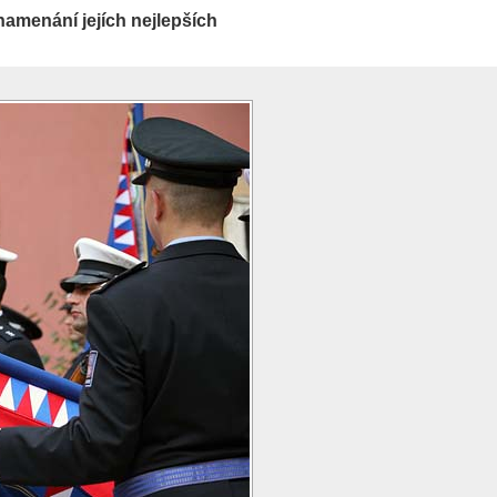
namenání jejích nejlepších